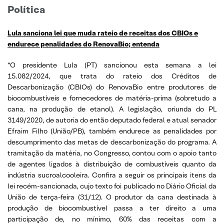
Política
Lula sanciona lei que muda rateio de receitas dos CBIOs e
endurece penalidades do RenovaBio; entenda
“O presidente Lula (PT) sancionou esta semana a lei
15.082/2024, que trata do rateio dos Créditos de
Descarbonização (CBIOs) do RenovaBio entre produtores de
biocombustíveis e fornecedores de matéria-prima (sobretudo a
cana, na produção de etanol). A legislação, oriunda do PL
3149/2020, de autoria do então deputado federal e atual senador
Efraim Filho (União/PB), também endurece as penalidades por
descumprimento das metas de descarbonização do programa. A
tramitação da matéria, no Congresso, contou com o apoio tanto
de agentes ligados à distribuição de combustíveis quanto da
indústria sucroalcooleira. Confira a seguir os principais itens da
lei recém-sancionada, cujo texto foi publicado no Diário Oficial da
União de terça-feira (31/12). O produtor da cana destinada à
produção de biocombustível passa a ter direito a uma
participação de, no mínimo, 60% das receitas com a