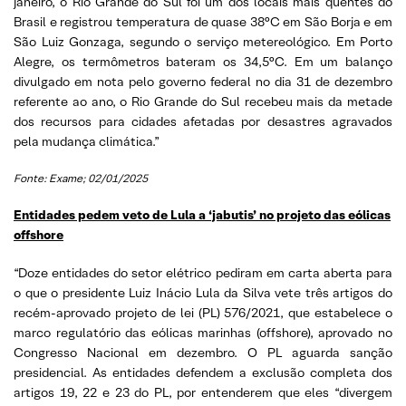
janeiro, o Rio Grande do Sul foi um dos locais mais quentes do
Brasil e registrou temperatura de quase 38°C em São Borja e em
São Luiz Gonzaga, segundo o serviço metereológico. Em Porto
Alegre, os termômetros bateram os 34,5°C. Em um balanço
divulgado em nota pelo governo federal no dia 31 de dezembro
referente ao ano, o Rio Grande do Sul recebeu mais da metade
dos recursos para cidades afetadas por desastres agravados
pela mudança climática.”
Fonte: Exame; 02/01/2025
Entidades pedem veto de Lula a ‘jabutis’ no projeto das eólicas
offshore
“Doze entidades do setor elétrico pediram em carta aberta para
o que o presidente Luiz Inácio Lula da Silva vete três artigos do
recém-aprovado projeto de lei (PL) 576/2021, que estabelece o
marco regulatório das eólicas marinhas (offshore), aprovado no
Congresso Nacional em dezembro. O PL aguarda sanção
presidencial. As entidades defendem a exclusão completa dos
artigos 19, 22 e 23 do PL, por entenderem que eles “divergem