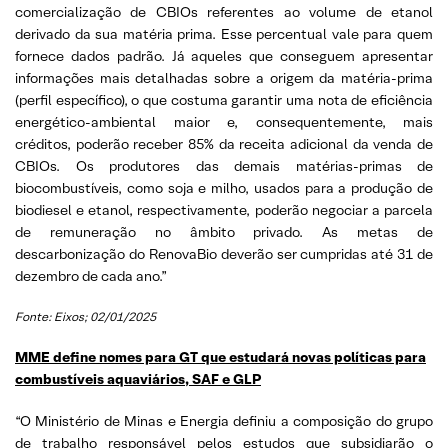
comercialização de CBIOs referentes ao volume de etanol
derivado da sua matéria prima. Esse percentual vale para quem
fornece dados padrão. Já aqueles que conseguem apresentar
informações mais detalhadas sobre a origem da matéria-prima
(perfil específico), o que costuma garantir uma nota de eficiência
energético-ambiental maior e, consequentemente, mais
créditos, poderão receber 85% da receita adicional da venda de
CBIOs. Os produtores das demais matérias-primas de
biocombustíveis, como soja e milho, usados para a produção de
biodiesel e etanol, respectivamente, poderão negociar a parcela
de remuneração no âmbito privado. As metas de
descarbonização do RenovaBio deverão ser cumpridas até 31 de
dezembro de cada ano.”
Fonte: Eixos; 02/01/2025
MME define nomes para GT que estudará novas políticas para
combustíveis aquaviários, SAF e GLP
“O Ministério de Minas e Energia definiu a composição do grupo
de trabalho responsável pelos estudos que subsidiarão o