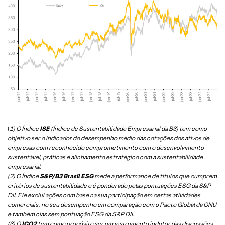
(
1) O Índice
ISE
(Índice de Sustentabilidade Empresarial da B3) tem como
objetivo ser o indicador do desempenho médio das cotações dos ativos de
empresas com reconhecido comprometimento com o desenvolvimento
sustentável, práticas e alinhamento estratégico com a sustentabilidade
empresarial.
(2) O Índice
S&P/B3 Brasil ESG
mede a performance de títulos que cumprem
critérios de sustentabilidade e é ponderado pelas pontuações ESG da S&P
DJI. Ele exclui ações com base na sua participação em certas atividades
comerciais, no seu desempenho em comparação com o Pacto Global da ONU
e também cias sem pontuação ESG da S&P DJI.
(3) O
ICO2
tem como propósito ser um instrumento indutor das discussões