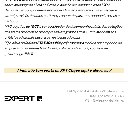
sobre mudança do clima no Brasil. A adesão das companhias ao ICO2
demonstra o comprometimento com a transparência de suas emissões e
antecipa a visão de como estão se preparando para uma economia de baixo
carbono.
(4) O objetivo do
IGCT
é ser o indicador do desempenho médio das cotações
dos ativos de emissão de empresas integrantes do IGC que atendam aos
critérios adicionais descritos nesta metodologia.
(5)
A série de índices
FTSE4Good
foi projetada para medir o desempenho de
empresas que demonstram fortes práticas ambientais, sociais e de
governança (ESG).
.
Ainda não tem conta na XP?
Clique aqui
e abra a sua!
03/01/2025 04:34:45 • Atualizado em
03/01/2025 05:13:43
16 minutos de leitura