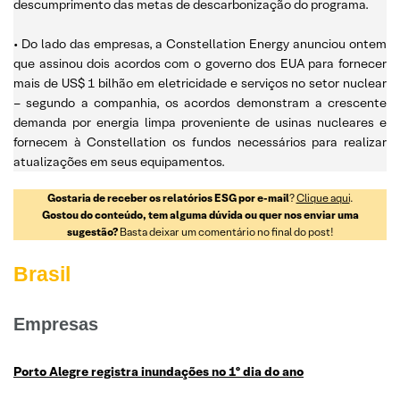
descumprimento das metas de descarbonização do programa.
• Do lado das empresas, a Constellation Energy anunciou ontem
que assinou dois acordos com o governo dos EUA para fornecer
mais de US$ 1 bilhão em eletricidade e serviços no setor nuclear
– segundo a companhia, os acordos demonstram a crescente
demanda por energia limpa proveniente de usinas nucleares e
fornecem à Constellation os fundos necessários para realizar
atualizações em seus equipamentos.
Gostaria de receber os relatórios ESG por e-mail
?
Clique aqui
.
Gostou do conteúdo, tem alguma dúvida ou quer nos enviar uma
sugestão?
Basta deixar um comentário no final do post!
Brasil
Empresas
Porto Alegre registra inundações no 1º dia do ano