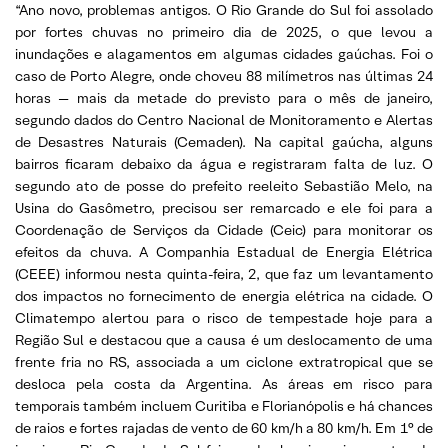
“Ano novo, problemas antigos. O Rio Grande do Sul foi assolado
por fortes chuvas no primeiro dia de 2025, o que levou a
inundações e alagamentos em algumas cidades gaúchas. Foi o
caso de Porto Alegre, onde choveu 88 milímetros nas últimas 24
horas — mais da metade do previsto para o mês de janeiro,
segundo dados do Centro Nacional de Monitoramento e Alertas
de Desastres Naturais (Cemaden). Na capital gaúcha, alguns
bairros ficaram debaixo da água e registraram falta de luz. O
segundo ato de posse do prefeito reeleito Sebastião Melo, na
Usina do Gasômetro, precisou ser remarcado e ele foi para a
Coordenação de Serviços da Cidade (Ceic) para monitorar os
efeitos da chuva. A Companhia Estadual de Energia Elétrica
(CEEE) informou nesta quinta-feira, 2, que faz um levantamento
dos impactos no fornecimento de energia elétrica na cidade. O
Climatempo alertou para o risco de tempestade hoje para a
Região Sul e destacou que a causa é um deslocamento de uma
frente fria no RS, associada a um ciclone extratropical que se
desloca pela costa da Argentina. As áreas em risco para
temporais também incluem Curitiba e Florianópolis e há chances
de raios e fortes rajadas de vento de 60 km/h a 80 km/h. Em 1° de