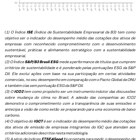
(
1) O Índice
ISE
(Índice de Sustentabilidade Empresarial da B3) tem como
objetivo ser o indicador do desempenho médio das cotações dos ativos de
empresas com reconhecido comprometimento com o desenvolvimento
sustentável, práticas e alinhamento estratégico com a sustentabilidade
empresarial.
(2) O Índice
S&P/B3 Brasil ESG
mede a performance de títulos que cumprem
critérios de sustentabilidade e é ponderado pelas pontuações ESG da S&P
DJI. Ele exclui ações com base na sua participação em certas atividades
comerciais, no seu desempenho em comparação com o Pacto Global da ONU
e também cias sem pontuação ESG da S&P DJI.
(3) O
ICO2
tem como propósito ser um instrumento indutor das discussões
sobre mudança do clima no Brasil. A adesão das companhias ao ICO2
demonstra o comprometimento com a transparência de suas emissões e
antecipa a visão de como estão se preparando para uma economia de baixo
carbono.
(4) O objetivo do
IGCT
é ser o indicador do desempenho médio das cotações
dos ativos de emissão de empresas integrantes do IGC que atendam aos
critérios adicionais descritos nesta metodologia.
(5)
A série de índices
FTSE4Good
foi projetada para medir o desempenho de