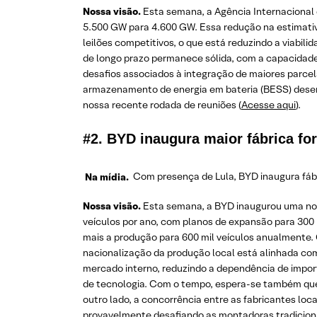
Nossa visão.
Esta semana, a Agência Internacional 
5.500 GW para 4.600 GW. Essa redução na estimativ
leilões competitivos, o que está reduzindo a viabili
de longo prazo permanece sólida, com a capacidade g
desafios associados à integração de maiores parce
armazenamento de energia em bateria (BESS) desem
nossa recente rodada de reuniões (
Acesse aqui
).
#2.
BYD inaugura maior fábrica for
Na mídia.
Com presença de Lula, BYD inaugura fábri
Nossa visão.
Esta semana, a BYD inaugurou uma nova 
veículos por ano, com planos de expansão para 30
mais a produção para 600 mil veículos anualmente. C
nacionalização da produção local está alinhada com 
mercado interno, reduzindo a dependência de impor
de tecnologia. Com o tempo, espera-se também que a
outro lado, a concorrência entre as fabricantes lo
provavelmente desafiando as montadoras tradiciona