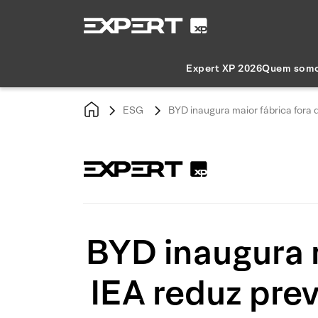
Expert XP 2026
Quem som
ESG
BYD inaugura maior fábrica fora 
BYD inaugura m
IEA reduz pre