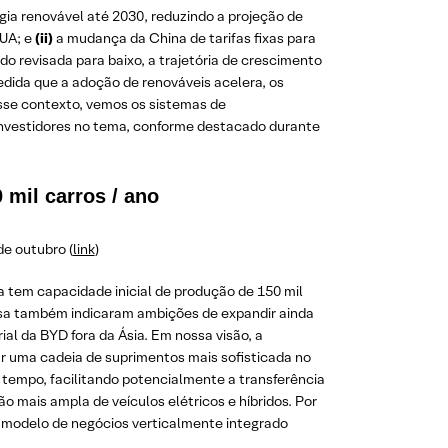
gia renovável até 2030, reduzindo a projeção de
EUA; e
(ii)
a mudança da China de tarifas fixas para
do revisada para baixo, a trajetória de crescimento
edida que a adoção de renováveis acelera, os
sse contexto, vemos os sistemas de
investidores no tema, conforme destacado durante
 mil carros / ano
de outubro (
link
)
a tem capacidade inicial de produção de 150 mil
esa também indicaram ambições de expandir ainda
al da BYD fora da Ásia. Em nossa visão, a
rar uma cadeia de suprimentos mais sofisticada no
tempo, facilitando potencialmente a transferência
 mais ampla de veículos elétricos e híbridos. Por
 o modelo de negócios verticalmente integrado