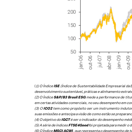
(
1) O Índice
ISE
(Índice de Sustentabilidade Empresarial d
desenvolvimento sustentável, práticas e alinhamento estrat
(2) O Índice
S&P/B3 Brasil ESG
mede a performance de títul
em certas atividades comerciais, no seu desempenho em co
(3) O
ICO2
tem como propósito ser um instrumento indutor
suas emissões e antecipa a visão de como estão se preparan
(4) O objetivo do
IGCT
é ser o indicador do desempenho médio
(5)
A série de índices
FTSE4Good
foi projetada para medir o
(6)
O Índice
MSCI ACWI
, que representa o desempenho de t