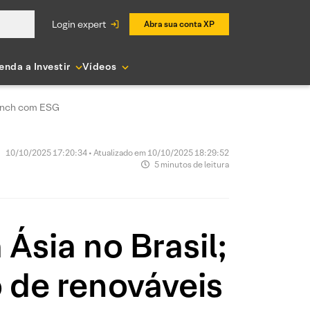
login expert
Abra sua conta XP
enda a Investir
Vídeos
Brunch com ESG
10/10/2025 17:20:34 • Atualizado em 10/10/2025 18:29:52
5 minutos de leitura
Ásia no Brasil;
 de renováveis