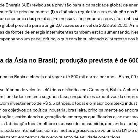
de Energia (AIE) revisou sua previsão para a capacidade global de ener
a reflete principalmente:
(i)
a dinâmica regulatória em evolução nos 
dade economia dos projetos. Em nossa visão, embora a previsão tenha si
lobal prevista para atingir 2,6 vezes seu nível de 2022 até 2030. À m
las de fontes de energia intermitentes também estão aumentando. Ne
penhando um papel crítico, o que tem impulsionado o interesse dos 
a da Ásia no Brasil; produção prevista é de 600
ca na Bahia e planeja entregar até 600 mil carros por ano – Eixos, 09 
fábrica de veículos elétricos e híbridos em Camaçari, Bahia. A plant
0 mil unidades em uma segunda fase, enquanto os executivos da empr
om investimento de R$ 5,5 bilhões, o local é o maior complexo industri
os objetivos da política industrial brasileira, principalmente ao anco
tações, estimulando a geração de empregos qualificados e, ao mesmo 
 fabricação local melhore o acesso do consumidor, apoiando a adoção
cais pode se intensificar, com as metas agressivas de volume da BYD e
is tanto em termos de preço quanto de agilidade operacional.