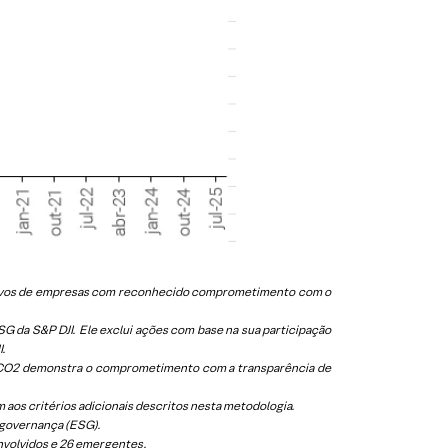
 ativos de empresas com reconhecido comprometimento com o
 da S&P DJI. Ele exclui ações com base na sua participação
I.
 ICO2 demonstra o comprometimento com a transparência de
aos critérios adicionais descritos nesta metodologia.
 governança (ESG).
nvolvidos e 26 emergentes.