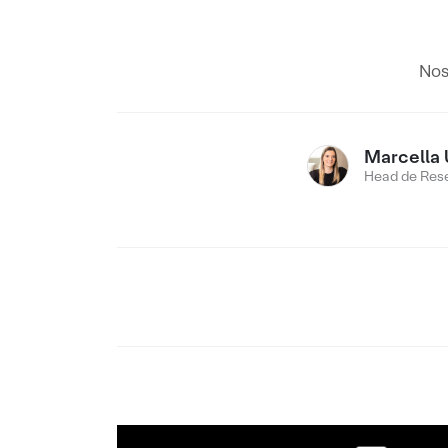
Nos
Marcella 
Head de Res