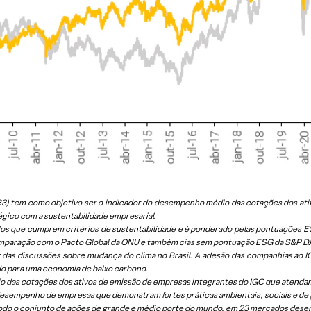
a B3) tem como objetivo ser o indicador do desempenho médio das cotações dos
égico com a sustentabilidade empresarial.
os que cumprem critérios de sustentabilidade e é ponderado pelas pontuações ESG
mparação com o Pacto Global da ONU e também cias sem pontuação ESG da S&P DJ
 das discussões sobre mudança do clima no Brasil. A adesão das companhias ao
do para uma economia de baixo carbono.
 das cotações dos ativos de emissão de empresas integrantes do IGC que atendam 
 desempenho de empresas que demonstram fortes práticas ambientais, sociais e de
odo o conjunto de ações de grande e médio porte do mundo, em 23 mercados dese