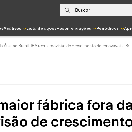
Buscar
os
Análises
Lista de ações
Recomendações
Periódicos
Apr
da Ásia no Brasil; IEA reduz previsão de crescimento de renováveis | 
aior fábrica fora da 
visão de crescimento