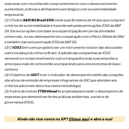
empresas com reconhecido comprometimento com o desenvolvimento
sustentável, práticas e alinhamento estratégico com a sustentabilidade
empresarial.
(2) O Índice
S&P/B3 Brasil ESG
mede a performance de títulos que cumprem
critérios de sustentabilidade e é ponderado pelas pontuações ESG da S&P
DJI. Ele exclui ações com base na sua participação em certas atividades
comerciais, no seu desempenho em comparação com o Pacto Global da ONU
e também cias sem pontuação ESG da S&P DJI.
(3) O
ICO2
tem como propósito ser um instrumento indutor das discussões
sobre mudança do clima no Brasil. A adesão das companhias ao ICO2
demonstra o comprometimento com a transparência de suas emissões e
antecipa a visão de como estão se preparando para uma economia de baixo
carbono.
(4) O objetivo do
IGCT
é ser o indicador do desempenho médio das cotações
dos ativos de emissão de empresas integrantes do IGC que atendam aos
critérios adicionais descritos nesta metodologia.
(5)
A série de índices
FTSE4Good
foi projetada para medir o desempenho de
empresas que demonstram fortes práticas ambientais, sociais e de
governança (ESG).
.
Ainda não tem conta na XP?
Clique aqui
e abra a sua!