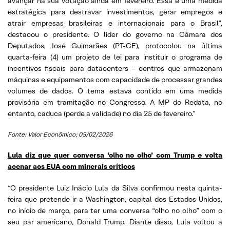
avançar na sua votação ainda em fevereiro. Essa é uma medida
estratégica para destravar investimentos, gerar empregos e
atrair empresas brasileiras e internacionais para o Brasil”,
destacou o presidente. O líder do governo na Câmara dos
Deputados, José Guimarães (PT-CE), protocolou na última
quarta-feira (4) um projeto de lei para instituir o programa de
incentivos fiscais para datacenters – centros que armazenam
máquinas e equipamentos com capacidade de processar grandes
volumes de dados. O tema estava contido em uma medida
provisória em tramitação no Congresso. A MP do Redata, no
entanto, caduca (perde a validade) no dia 25 de fevereiro.”
Fonte: Valor Econômico; 05/02/2026
Lula diz que quer conversa ‘olho no olho’ com Trump e volta
acenar aos EUA com minerais críticos
“O presidente Luiz Inácio Lula da Silva confirmou nesta quinta-
feira que pretende ir a Washington, capital dos Estados Unidos,
no início de março, para ter uma conversa “olho no olho” com o
seu par americano, Donald Trump. Diante disso, Lula voltou a