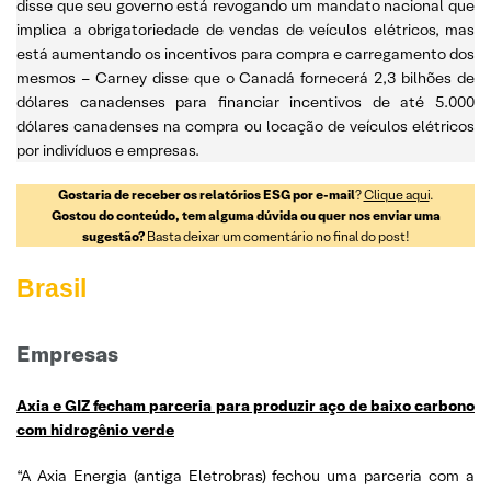
disse que seu governo está revogando um mandato nacional que
implica a obrigatoriedade de vendas de veículos elétricos, mas
está aumentando os incentivos para compra e carregamento dos
mesmos – Carney disse que o Canadá fornecerá 2,3 bilhões de
dólares canadenses para financiar incentivos de até 5.000
dólares canadenses na compra ou locação de veículos elétricos
por indivíduos e empresas.
Gostaria de receber os relatórios ESG por e-mail
?
Clique aqui
.
Gostou do conteúdo, tem alguma dúvida ou quer nos enviar uma
sugestão?
Basta deixar um comentário no final do post!
Brasil
Empresas
Axia e GIZ fecham parceria para produzir aço de baixo carbono
com hidrogênio verde
“A Axia Energia (antiga Eletrobras) fechou uma parceria com a