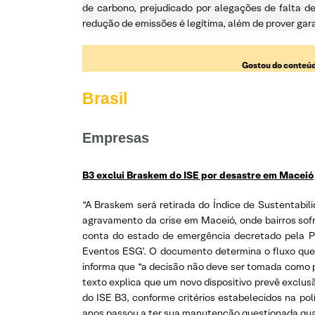
de carbono, prejudicado por alegações de falta de
redução de emissões é legítima, além de prover gara
Gostou do conteúd
Brasil
Empresas
B3 exclui Braskem do ISE por desastre em Maceió
“A Braskem será retirada do Índice de Sustentabili
agravamento da crise em Maceió, onde bairros sof
conta do estado de emergência decretado pela Pre
Eventos ESG’. O documento determina o fluxo que
informa que “a decisão não deve ser tomada como 
texto explica que um novo dispositivo prevê exclus
do ISE B3, conforme critérios estabelecidos na pol
anos passou a ter sua manutenção questionada quan