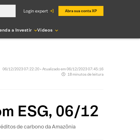
login expert
Abra sua conta XP
enda a Investir
Vídeos
06/12/2023 07:22:20 • Atualizado em 06/12/2023 07:45:16
18 minutos de leitura
com ESG, 06/12
créditos de carbono da Amazônia