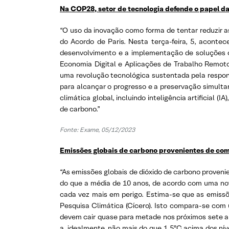
Na COP28, setor de tecnologia defende o papel d
“O uso da inovação como forma de tentar reduzir 
do Acordo de Paris. Nesta terça-feira, 5, aconte
desenvolvimento e a implementação de soluções cl
Economia Digital e Aplicações de Trabalho Remoto
uma revolução tecnológica sustentada pela respons
para alcançar o progresso e a preservação simult
climática global, incluindo inteligência artificial 
de carbono.”
Fonte:
Exame, 05/12/2023
Emissões globais de carbono provenientes de comb
“As emissões globais de dióxido de carbono proven
do que a média de 10 anos, de acordo com uma nov
cada vez mais em perigo. Estima-se que as emissõ
Pesquisa Climática (Cícero). Isto compara-se com
devem cair quase para metade nos próximos sete an
a, idealmente, não mais do que 1,5ºC acima dos ní