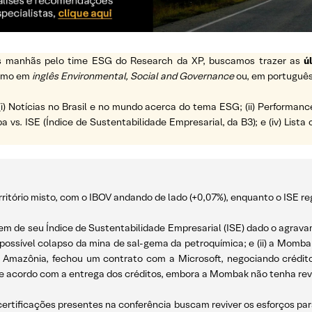
 as manhãs pelo time ESG do Research da XP, buscamos trazer as
ú
ermo em
inglês Environmental, Social and Governance
ou, em português
(i) Notícias no Brasil e no mundo acerca do tema ESG; (ii) Performanc
a vs. ISE (Índice de Sustentabilidade Empresarial, da B3); e (iv) List
ritório misto, com o IBOV andando de lado (+0,07%), enquanto o ISE reg
raskem de seu Índice de Sustentabilidade Empresarial (ISE) dado o agr
possível colapso da mina de sal-gema da petroquímica; e (ii) a Momba
a Amazônia, fechou um contrato com a Microsoft, negociando crédit
e acordo com a entrega dos créditos, embora a Mombak não tenha rev
ertificações presentes na conferência buscam reviver os esforços para