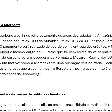
 a Microsoft
 carbono a partir do reflorestamento de áreas degradadas na Amazôni
fundada por um ex-CFO do Nubank e um ex-CEO da 99 – negociou créd
 O pagamento será realizado de acordo com a entrega dos créditos. A
cupou o mesmo cargo na 99, disse que foi bem acima do valor prat
 de carbono para a escuderia de Fórmula 1 McLaren Racing por US$
em um motivo: como a Mombak tem uma operação verticalizada – comp
das empresas que trabalham com a floresta em pé – o que permite à
undo dados da Bloomberg.”
nte a definição de políticas climáticas
 governamentais e especialistas em sustentabilidade para discutir t
cação do carbono, a COP servirá também para a iniciativa privada em