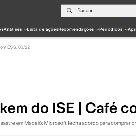
Buscar
os
Análises
Lista de ações
Recomendações
Periódicos
Apr
 com ESG, 06/12
skem do ISE | Café 
esastre em Maceió; Microsoft fecha acordo para comprar 