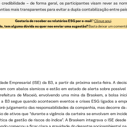
 credibilidade – de forma geral, os participantes visam rever as no
ntias mais transparentes para evitar a dupla contabilização entre paí
Gostaria de receber os relatórios ESG por e-mail
?
Clique aqui
.
o, tem alguma dúvida ou quer nos enviar uma sugestão?
Basta deixar um comentári
dade Empresarial (ISE) da B3, a partir da próxima sexta-feira. A deci
rem com abalos sísmicos e estão em estado de alerta sobre possível
feitura de Maceió, envolvendo uma mina da Braskem, a bolsa inici
 a B3 segue quando acontecem eventos e crises ESG ligados a emp
pré-julgamento das responsabilidades da companhia, mas decorre da a
ão de ativos que “durante a vigência da carteira se envolvam em inci
ítica de gestão de riscos do índice”. A Braskem integrava o ISE des
do começou a ficar clara a gravidade do desastre socioambiental na c