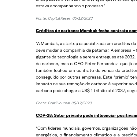
estava acompanhando o processo.”
Fonte:
Capital Reset, 05/12/2023
Créditos de carbono: Mombak fecha contrato com
“A Mombak, a startup especializada em créditos de
deve mudar a companhia de patamar. A empresa – 
gigante da tecnologia a serem entregues até 2032.
de carbono, mas o CEO Peter Fernandez, que já o
também fechou um contrato de venda de créditos
conseguido por outras empresas. Este ‘prêmio’ t
impacto de sua remoção de carbono é superior ao 
carbono pode chegar a US$ 1 trilhão até 2037, seg
Fonte:
Brazil Journal, 05/12/2023
COP-28: Setor privado pode influenciar positivame
“Com líderes mundiais, governos, organizações não
energética, o financiamento climático e a precifi