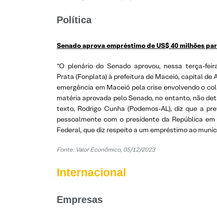
Política
Senado aprova empréstimo de US$ 40 milhões pa
“O plenário do Senado aprovou, nessa terça-fei
Prata (Fonplata) à prefeitura de Maceió, capital d
emergência em Maceió pela crise envolvendo o cola
matéria aprovada pelo Senado, no entanto, não det
texto, Rodrigo Cunha (Podemos-AL), diz que a pref
pessoalmente com o presidente da República em 
Federal, que diz respeito a um empréstimo ao muni
Fonte:
Valor Econômico, 05/12/2023
Internacional
Empresas