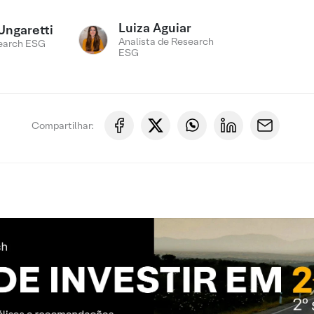
Luiza Aguiar
Ungaretti
Analista de Research
earch ESG
ESG
Compartilhar: