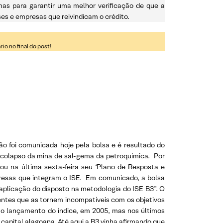
rmas para garantir uma melhor verificação de que a
ses e empresas que reivindicam o crédito.
o no final do post!
são foi comunicada hoje pela bolsa e é resultado do
 colapso da mina de sal-gema da petroquímica. Por
ou na última sexta-feira seu ‘Plano de Resposta e
resas que integram o ISE. Em comunicado, a bolsa
plicação do disposto na metodologia do ISE B3”. O
dentes que as tornem incompatíveis com os objetivos
de o lançamento do índice, em 2005, mas nos últimos
apital alagoana. Até aqui a B3 vinha afirmando que