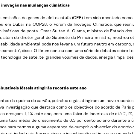
a inovação nas mudanças climáticas
as emissões de gases de efeito estufa (GEE) tem sido apontado como 
ceu em Dubai, na COP28, o Fórum de Inovação Climática, que reuniu l
imáticas de ponta. Omar Sultan Al Olama, ministro de Estado dos Emi
, além de diretor geral do Gabinete do Primeiro-ministro, mostrou 
abilidade ambiental pode nos levar a um futuro neutro em carbono, 
aneamente”, disse. O fórum contou com uma série de debates sobre te
(IA), tecnologia de satélite, grandes volumes de dados, energia limpa, d
ustíveis fósseis atingirão recorde este ano
ientes da queima de carvão, petróleo e gás atingiram um novo recorde
a investigação que destaca como os objectivos do acordo de Paris p
es cresçam 1,1% este ano, com uma faixa de incerteza de até 2,1%
 uma taxa média de crescimento de 0,5 por cento ao ano durante a ú
os para termos alguma esperança de cumprir o objectivo do acordo d
veis pré-industriais. Em vez disso, a investigação estima que o mund