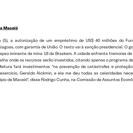
ra Maceió
ra (5), a autorização de um empréstimo de US$ 40 milhões do Fu
e Alagoas, com garantia de União. O texto vai à sanção presidencial. O
pso iminente da mina 18 da Braskem. A cidade enfrenta tremores de 
alha onde os recursos serão investidos, citando apenas o programa de
eitura fará investimentos “na prevenção de catástrofes e proteção d
exercício, Geraldo Alckmin, e ele me deu todas as celeridades ne
cípio de Maceió”, disse Rodrigo Cunha, na Comissão de Assuntos Econô