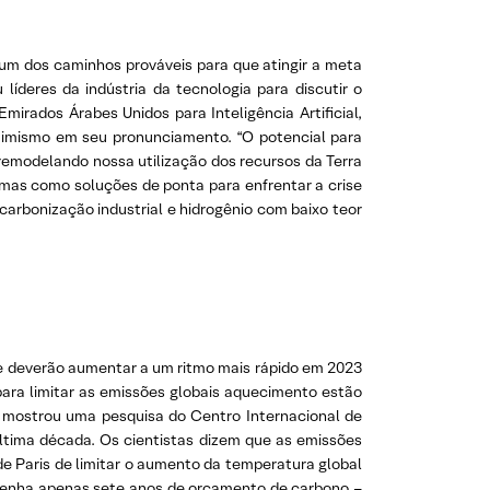
um dos caminhos prováveis para que atingir a meta
íderes da indústria da tecnologia para discutir o
rados Árabes Unidos para Inteligência Artificial,
otimismo em seu pronunciamento. “O potencial para
remodelando nossa utilização dos recursos da Terra
mas como soluções de ponta para enfrentar a crise
escarbonização industrial e hidrogênio com baixo teor
 e deverão aumentar a um ritmo mais rápido em 2023
ara limitar as emissões globais aquecimento estão
, mostrou uma pesquisa do Centro Internacional de
ltima década. Os cientistas dizem que as emissões
e Paris de limitar o aumento da temperatura global
o tenha apenas sete anos de orçamento de carbono –