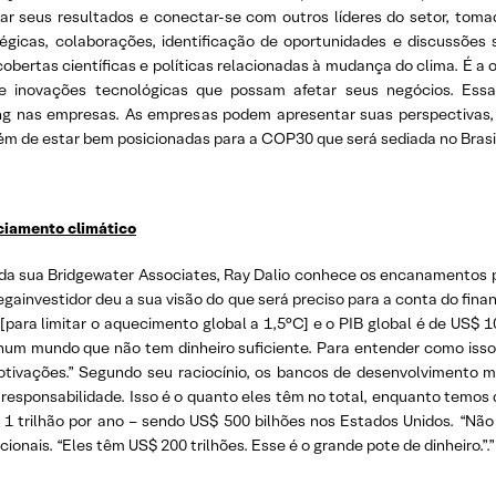
r seus resultados e conectar-se com outros líderes do setor, tomado
égicas, colaborações, identificação de oportunidades e discussões s
bertas científicas e políticas relacionadas à mudança do clima. É a 
 e inovações tecnológicas que possam afetar seus negócios. Essa
ing nas empresas. As empresas podem apresentar suas perspectivas,
além de estar bem posicionadas para a COP30 que será sediada no Brasi
ciamento climático
da sua Bridgewater Associates, Ray Dalio conhece os encanamentos por
investidor deu a sua visão do que será preciso para a conta do fina
[para limitar o aquecimento global a 1,5°C] e o PIB global é de US$ 10
m mundo que não tem dinheiro suficiente. Para entender como isso va
otivações.” Segundo seu raciocínio, os bancos de desenvolvimento m
 responsabilidade. Isso é o quanto eles têm no total, enquanto temos q
1 trilhão por ano – sendo US$ 500 bilhões nos Estados Unidos. “Não 
cionais. “Eles têm US$ 200 trilhões. Esse é o grande pote de dinheiro.”.”