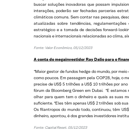
buscar soluções inovadoras que possam impulsiona
interações, poderão ser fechadas parcerias estrat
climáticos comuns. Sem contar nas pesquisas, desco
atualizadas sobre tendências, regulamentações
estratégico e a tomada de decisões forward-look
nacionais e internacionais relacionadas ao clima, 
Fonte:
Valor Econômico, 05/12/2023
A conta do megainvestidor Ray Dalio para o finan
“Maior gestor de fundos hedge do mundo, por meio 
como poucos. Em passagem pela COP28, hoje, o mega
precise de US$ 5 trilhões a US$ 10 trilhões por ano 
fórum da Bloomberg Green em Dubai. “E estamos nu
olhar para quem tem o dinheiro e quais as suas m
suficiente. “Eles têm apenas US$ 2 trilhões sob sua
Os filantropos do mundo todo, continuou, têm US$ 
dinheiro, apontou, é dos grandes investidores institu
Fonte:
Capital Reset, 05/12/2023