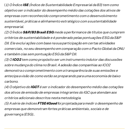
(
1) O Índice
ISE
(Índice de Sustentabilidade Empresarial da B3) tem como
objetivo ser o indicador do desempenho médio das cotações dos ativos de
empresas com reconhecido comprometimento com o desenvolvimento
sustentável, práticas e alinhamento estratégico com a sustentabilidade
empresarial.
(2) O Índice
S&P/B3 Brasil ESG
mede a performance de títulos que cumprem
critérios de sustentabilidade e é ponderado pelas pontuações ESG da S&P
DJI. Ele exclui ações com base na sua participação em certas atividades
comerciais, no seu desempenho em comparação com o Pacto Global da ONU
e também cias sem pontuação ESG da S&P DJI.
(3) O
ICO2
tem como propósito ser um instrumento indutor das discussões
sobre mudança do clima no Brasil. A adesão das companhias ao ICO2
demonstra o comprometimento com a transparência de suas emissões e
antecipa a visão de como estão se preparando para uma economia de baixo
carbono.
(4) O objetivo do
IGCT
é ser o indicador do desempenho médio das cotações
dos ativos de emissão de empresas integrantes do IGC que atendam aos
critérios adicionais descritos nesta metodologia.
(5)
A série de índices
FTSE4Good
foi projetada para medir o desempenho de
empresas que demonstram fortes práticas ambientais, sociais e de
governança (ESG).
.