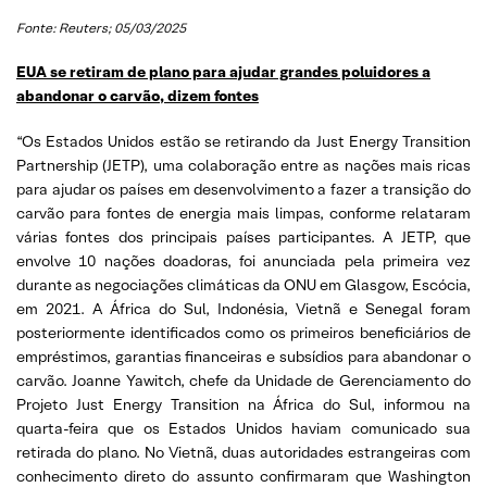
Fonte: Reuters; 05/03/2025
EUA se retiram de plano para ajudar grandes poluidores a
abandonar o carvão, dizem fontes
“Os Estados Unidos estão se retirando da Just Energy Transition
Partnership (JETP), uma colaboração entre as nações mais ricas
para ajudar os países em desenvolvimento a fazer a transição do
carvão para fontes de energia mais limpas, conforme relataram
várias fontes dos principais países participantes. A JETP, que
envolve 10 nações doadoras, foi anunciada pela primeira vez
durante as negociações climáticas da ONU em Glasgow, Escócia,
em 2021. A África do Sul, Indonésia, Vietnã e Senegal foram
posteriormente identificados como os primeiros beneficiários de
empréstimos, garantias financeiras e subsídios para abandonar o
carvão. Joanne Yawitch, chefe da Unidade de Gerenciamento do
Projeto Just Energy Transition na África do Sul, informou na
quarta-feira que os Estados Unidos haviam comunicado sua
retirada do plano. No Vietnã, duas autoridades estrangeiras com
conhecimento direto do assunto confirmaram que Washington