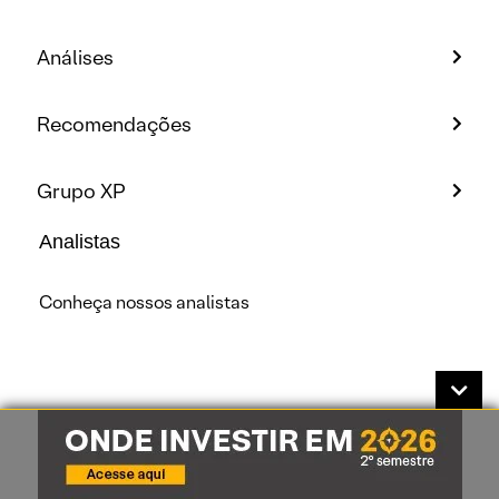
Análises
Recomendações
Grupo XP
Analistas
Conheça nossos analistas
A XP Investimentos CCTVM S/A, inscrita sob o CNPJ: