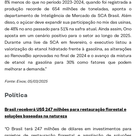
8% menos do que no período 2023-2024, quando foi registrada a
produção recorde de 654 milhões de toneladas, aponta o
departamento de Inteligência de Mercado da SCA Brasil. Além
disso, o açúcar deve expandir sua participação no mix das usinas,
de 48% no ano passado para 51% na safra atual. Ainda assim, Ono
aposta em um cenário positivo para o setor ao longo de 2025.
Durante uma live da SCA em fevereiro, o executivo listou a
valorização do etanol hidratado frente à gasolina, as alterações
ao RenovaBio aprovadas no final de 2024 e o avanço da mistura
de etanol na gasolina para 30% como fatores que podem
melhorar a demanda.”
Fonte: Eixos; 05/03/2025
Política
Brasil receberá US$ 247 milhões para restauração florestal e
soluções baseadas na natureza
“O Brasil terá 247 milhões de dólares em investimentos para
projetos de restauração florestal e ampliação de soluções