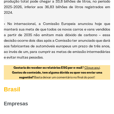
produção total pode chegar a 33,8 bilhões de litros, no período
2025-2026, inferior aos 36,83 bilhões de litros registrados em
2024.
• No internacional, a Comissão Europeia anunciou hoje que
manterá sua meta de que todos os novos carros e vans vendidos
a partir de 2035 não emitam mais dióxido de carbono – essa
decisão ocorre dois dias após a Comissão ter anunciado que dará
aos fabricantes de automóveis europeus um prazo de três anos,
ao invés de um, para cumprir as metas de emissão intermediárias
e evitar multas pesadas.
Gostaria de receber os relatórios ESG por e-mail
?
Clique aqui
.
Gostou do conteúdo, tem alguma dúvida ou quer nos enviar uma
sugestão?
Basta deixar um comentário no final do post!
Brasil
Empresas