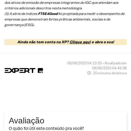
dos ativos de emissão de empresas integrantes do IGC que atendam aos
critérios adicionais descritos nesta metodologia.
(5)
A série de índices
FTSE4Good
foi projetada para medir o desempenho de
empresas que demonstram fortes práticas ambientais, sociais e de
governança (ESG).
.
Ainda não tem conta na XP?
Clique aqui
e abra a sua!
09/06/2025 04:13:55 • Atualizado em
09/06/2025 04:43:08
25 minutos de leitura
Avaliação
O quão foi útil este conteúdo pra você?