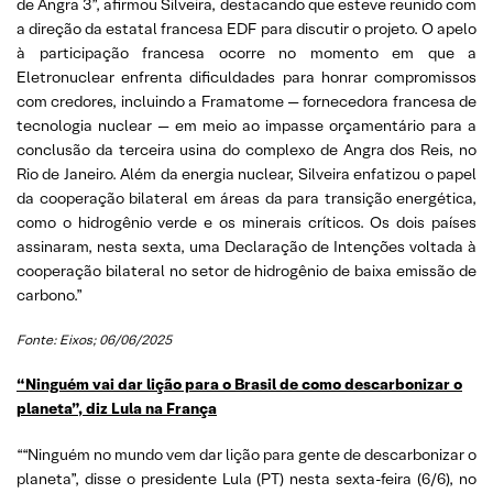
de Angra 3”, afirmou Silveira, destacando que esteve reunido com
a direção da estatal francesa EDF para discutir o projeto. O apelo
à participação francesa ocorre no momento em que a
Eletronuclear enfrenta dificuldades para honrar compromissos
com credores, incluindo a Framatome — fornecedora francesa de
tecnologia nuclear — em meio ao impasse orçamentário para a
conclusão da terceira usina do complexo de Angra dos Reis, no
Rio de Janeiro. Além da energia nuclear, Silveira enfatizou o papel
da cooperação bilateral em áreas da para transição energética,
como o hidrogênio verde e os minerais críticos. Os dois países
assinaram, nesta sexta, uma Declaração de Intenções voltada à
cooperação bilateral no setor de hidrogênio de baixa emissão de
carbono.”
Fonte: Eixos; 06/06/2025
“Ninguém vai dar lição para o Brasil de como descarbonizar o
planeta”, diz Lula na França
““Ninguém no mundo vem dar lição para gente de descarbonizar o
planeta”, disse o presidente Lula (PT) nesta sexta-feira (6/6), no