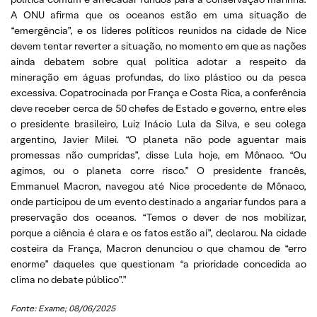
A ONU afirma que os oceanos estão em uma situação de
“emergência”, e os líderes políticos reunidos na cidade de Nice
devem tentar reverter a situação, no momento em que as nações
ainda debatem sobre qual política adotar a respeito da
mineração em águas profundas, do lixo plástico ou da pesca
excessiva. Copatrocinada por França e Costa Rica, a conferência
deve receber cerca de 50 chefes de Estado e governo, entre eles
o presidente brasileiro, Luiz Inácio Lula da Silva, e seu colega
argentino, Javier Milei. “O planeta não pode aguentar mais
promessas não cumpridas”, disse Lula hoje, em Mônaco. “Ou
agimos, ou o planeta corre risco.” O presidente francês,
Emmanuel Macron, navegou até Nice procedente de Mônaco,
onde participou de um evento destinado a angariar fundos para a
preservação dos oceanos. “Temos o dever de nos mobilizar,
porque a ciência é clara e os fatos estão aí”, declarou. Na cidade
costeira da França, Macron denunciou o que chamou de “erro
enorme” daqueles que questionam “a prioridade concedida ao
clima no debate público”.”
Fonte: Exame; 08/06/2025