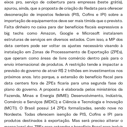
eixos pro, serviço de cobertura para empresas (teste grátis),
apurou, ainda, que a proposta de criação do Redata para oferecer
desoneração de impostos federais (PIS, Cofins e IPI) sobre a
importação de equipamentos deve ser mais tímida que o previsto.
Falta dinheiro no caixa para dar benefícios fiscais expressivos a
big techs como Amazon, Google e Microsoft instalarem
estruturas de serviços em diversos estados. Com isso, a MP dos
data centers pode ser voltar os ajustes necessário visando à
instalação em Zonas de Processamento de Exportação (ZPEs),
que operam como áreas de livre comércio dentro país para o
envio internacional de produtos. A restrição tende a impactar a
previsão do governo de atrair R$ 2 trilhões em investimentos nos
próximos anos. Isto porque, a extensão do benefício fiscal para
data centers fora de ZPEs ficaria para uma segunda fase do
plano do governo. A proposta é elaborada pelos ministérios da
Fazenda, Minas e Energia (MME); Desenvolvimento, Indústria,
Comércio e Serviços (MDIC); e Ciência e Tecnologia e Inovação
(MCTI). O Brasil possui 14 ZPEs formalizadas, sendo nove no
Nordeste. Todas oferecem isenção de PIS, Cofins e IPI para
produtos destinados à exportação. Mas será preciso alterar o
marco legal das ZPEs para estender o benefício fiscal para incluir