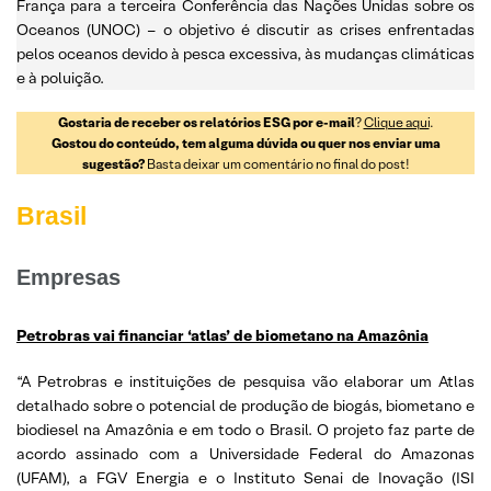
França para a terceira Conferência das Nações Unidas sobre os
Oceanos (UNOC) – o objetivo é discutir as crises enfrentadas
pelos oceanos devido à pesca excessiva, às mudanças climáticas
e à poluição.
Gostaria de receber os relatórios ESG por e-mail
?
Clique aqui
.
Gostou do conteúdo, tem alguma dúvida ou quer nos enviar uma
sugestão?
Basta deixar um comentário no final do post!
Brasil
Empresas
Petrobras vai financiar ‘atlas’ de biometano na Amazônia
“A Petrobras e instituições de pesquisa vão elaborar um Atlas
detalhado sobre o potencial de produção de biogás, biometano e
biodiesel na Amazônia e em todo o Brasil. O projeto faz parte de
acordo assinado com a Universidade Federal do Amazonas
(UFAM), a FGV Energia e o Instituto Senai de Inovação (ISI