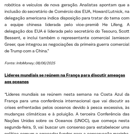
robótica e veículos de nova geração. Analistas apontam que a
inclusão do secretário de Comércio dos EUA, Howard Lutnick, na
delegação americana indica disposição para tratar do tema com
a equipe chinesa liderada pelo vice-premiê He Lifeng. A
delegação dos EUA é liderada pelo secretário do Tesouro, Scott
Bessent, e inclui também o representante comercial Jamieson
Greer, que integrou as negociações da primeira guerra comercial
de Trump com a China.”
Fonte: InfoMoney; 08/06/2025
Líderes mundiais se reúnem na França para discutir ameaças
aos oceanos
“Líderes mundiais se reúnem nesta semana na Costa Azul da
França para uma conferência internacional que vai discutir as
crises enfrentadas pelos oceanos devido à pesca excessiva, às
mudanças climáticas e à poluição. A terceira Conferência das
Nações Unidas sobre os Oceanos (UNOC), que começa nesta
segunda-feira, 9, vai buscar um consenso para estabelecer uma
política comum e arrecadar fundos para a conservação marinha.