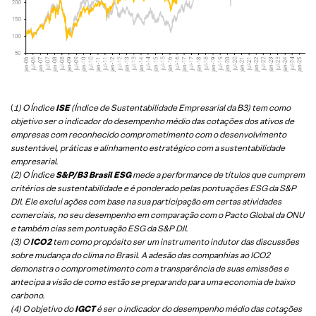
(
1) O Índice
ISE
(Índice de Sustentabilidade Empresarial da B3) tem como
objetivo ser o indicador do desempenho médio das cotações dos ativos de
empresas com reconhecido comprometimento com o desenvolvimento
sustentável, práticas e alinhamento estratégico com a sustentabilidade
empresarial.
(2) O Índice
S&P/B3 Brasil ESG
mede a performance de títulos que cumprem
critérios de sustentabilidade e é ponderado pelas pontuações ESG da S&P
DJI. Ele exclui ações com base na sua participação em certas atividades
comerciais, no seu desempenho em comparação com o Pacto Global da ONU
e também cias sem pontuação ESG da S&P DJI.
(3) O
ICO2
tem como propósito ser um instrumento indutor das discussões
sobre mudança do clima no Brasil. A adesão das companhias ao ICO2
demonstra o comprometimento com a transparência de suas emissões e
antecipa a visão de como estão se preparando para uma economia de baixo
carbono.
(4) O objetivo do
IGCT
é ser o indicador do desempenho médio das cotações