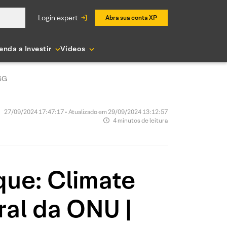
login expert
Abra sua conta XP
enda a Investir
Vídeos
ESG
27/09/2024 17:47:17 • Atualizado em 29/09/2024 13:12:57
4 minutos de leitura
que: Climate
al da ONU |