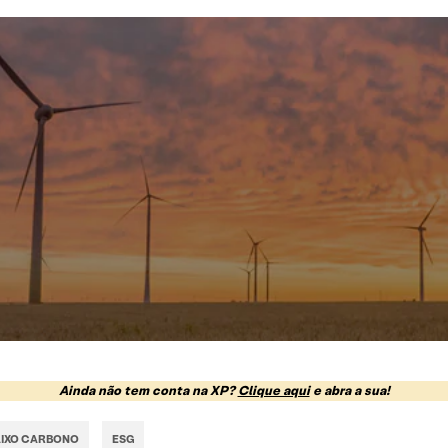
Ainda não tem conta na XP?
Clique aqui
e abra a sua!
AIXO CARBONO
ESG