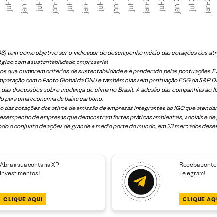
a B3) tem como objetivo ser o indicador do desempenho médio das cotações dos
égico com a sustentabilidade empresarial.
os que cumprem critérios de sustentabilidade e é ponderado pelas pontuações ESG
mparação com o Pacto Global da ONU e também cias sem pontuação ESG da S&P DJ
 das discussões sobre mudança do clima no Brasil. A adesão das companhias ao
do para uma economia de baixo carbono.
 das cotações dos ativos de emissão de empresas integrantes do IGC que atendam 
 desempenho de empresas que demonstram fortes práticas ambientais, sociais e de
odo o conjunto de ações de grande e médio porte do mundo, em 23 mercados dese
Abra a sua conta na XP
Receba conteú
Investimentos!
Telegram!
CLIQUE AQUI
CLIQUE AQ