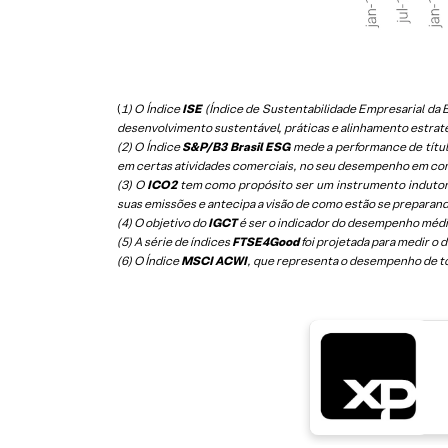
(
1) O Índice
ISE
(Índice de Sustentabilidade Empresarial d
desenvolvimento sustentável, práticas e alinhamento estrat
(2) O Índice
S&P/B3 Brasil ESG
mede a performance de títul
em certas atividades comerciais, no seu desempenho em co
(3) O
ICO2
tem como propósito ser um instrumento indutor
suas emissões e antecipa a visão de como estão se preparan
(4) O objetivo do
IGCT
é ser o indicador do desempenho médio
(5)
A série de índices
FTSE4Good
foi projetada para medir o
(6)
O Índice
MSCI ACWI
, que representa o desempenho de t