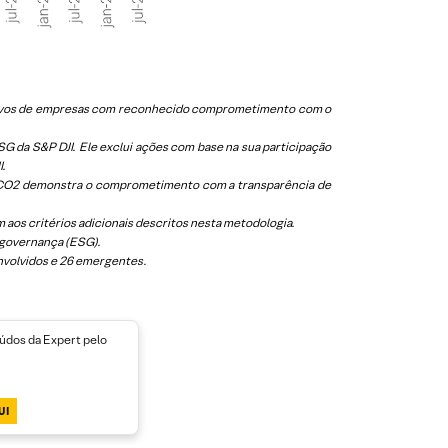
 ativos de empresas com reconhecido comprometimento com o
 da S&P DJI. Ele exclui ações com base na sua participação
I.
 ICO2 demonstra o comprometimento com a transparência de
aos critérios adicionais descritos nesta metodologia.
 governança (ESG).
nvolvidos e 26 emergentes.
dos da Expert pelo
UI