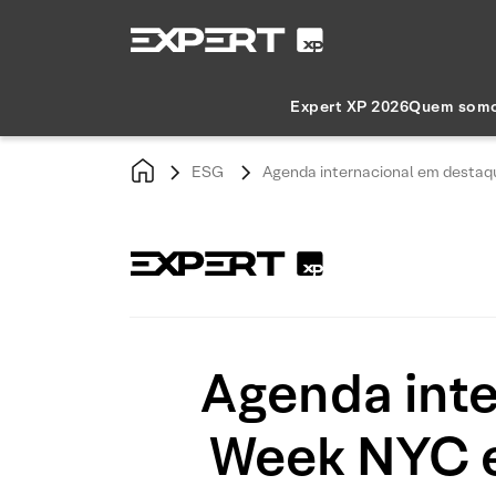
Expert XP 2026
Quem som
ESG
Agenda internacional em destaq
Agenda inte
Week NYC e