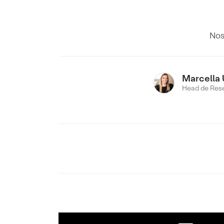
Nos
Marcella 
Head de Res