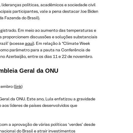
lideranças políticas, acadêmicos e sociedade civil
ipais participantes, vale a pena destacar Joe Biden
a Fazenda do Brasil).
egistrado. Em meio ao aumento das temperaturas e
a proporcionem discussões e soluções substanciais
razil’ (acesse
aqui
). Em relação à “Climate Week
como parâmetro para a pauta na Conferência de
o Azerbaijão, entre os dias 11 e 22 de novembro.
embleia Geral da ONU
tembro (
link
)
 Geral da ONU. Este ano, Lula enfatizou a gravidade
 aos líderes de países desenvolvidos que
om a aprovação de várias políticas ‘verdes’ desde
cional do Brasil e atrair investimentos