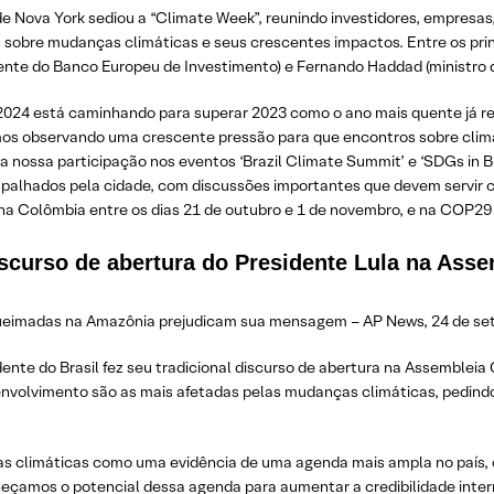
 Nova York sediou a “Climate Week”, reunindo investidores, empresas, 
 sobre mudanças climáticas e seus crescentes impactos. Entre os princ
dente do Banco Europeu de Investimento) e Fernando Haddad (ministro d
024 está caminhando para superar 2023 como o ano mais quente já r
mos observando uma crescente pressão para que encontros sobre clim
 a nossa participação nos eventos ‘Brazil Climate Summit’ e ‘SDGs in B
palhados pela cidade, com discussões importantes que devem servir 
na Colômbia entre os dias 21 de outubro e 1 de novembro, e na COP29 n
iscurso de abertura do Presidente Lula na Ass
 queimadas na Amazônia prejudicam sua mensagem – AP News, 24 de se
dente do Brasil fez seu tradicional discurso de abertura na Assembleia
nvolvimento são as mais afetadas pelas mudanças climáticas, pedindo
s climáticas como uma evidência de uma agenda mais ampla no país, c
eçamos o potencial dessa agenda para aumentar a credibilidade interna