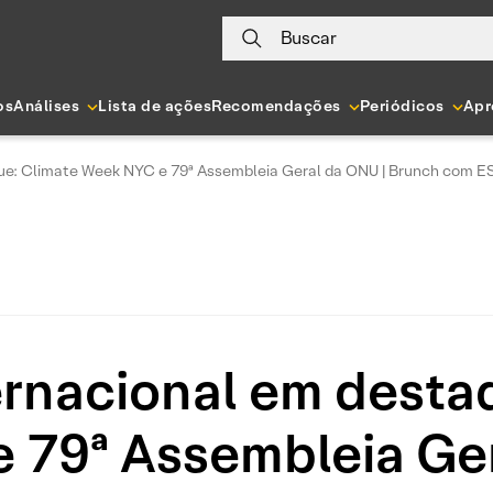
Buscar
os
Análises
Lista de ações
Recomendações
Periódicos
Apr
ue: Climate Week NYC e 79ª Assembleia Geral da ONU | Brunch com 
rnacional em desta
 79ª Assembleia Ger