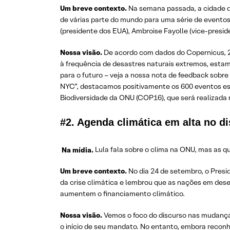
Um breve contexto.
Na semana passada, a cidade de
de várias parte do mundo para uma série de eventos
(presidente dos EUA), Ambroise Fayolle (vice-presi
Nossa visão.
De acordo com dados do Copernicus, 2
à frequência de desastres naturais extremos, esta
para o futuro – veja a nossa nota de feedback sobre
NYC”, destacamos positivamente os 600 eventos es
Biodiversidade da ONU (COP16), que será realizada 
#2. Agenda climática em alta no d
Na mídia.
Lula fala sobre o clima na ONU, mas as
Um breve contexto.
No dia 24 de setembro, o Presi
da crise climática e lembrou que as nações em dese
aumentem o financiamento climático.
Nossa visão.
Vemos o foco do discurso nas mudança
o início de seu mandato. No entanto, embora reconh