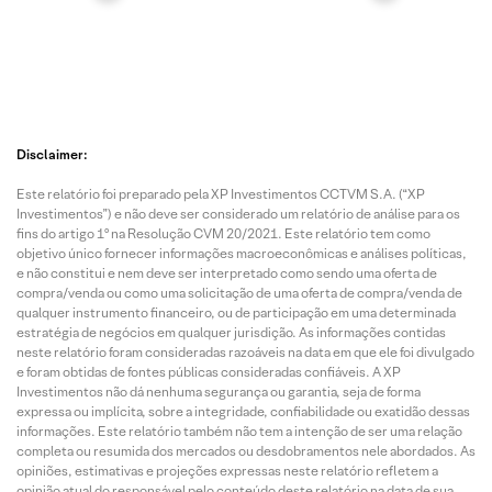
Disclaimer:
Este relatório foi preparado pela XP Investimentos CCTVM S.A. (“XP
Investimentos”) e não deve ser considerado um relatório de análise para os
fins do artigo 1º na Resolução CVM 20/2021. Este relatório tem como
objetivo único fornecer informações macroeconômicas e análises políticas,
e não constitui e nem deve ser interpretado como sendo uma oferta de
compra/venda ou como uma solicitação de uma oferta de compra/venda de
qualquer instrumento financeiro, ou de participação em uma determinada
estratégia de negócios em qualquer jurisdição. As informações contidas
neste relatório foram consideradas razoáveis na data em que ele foi divulgado
e foram obtidas de fontes públicas consideradas confiáveis. A XP
Investimentos não dá nenhuma segurança ou garantia, seja de forma
expressa ou implícita, sobre a integridade, confiabilidade ou exatidão dessas
informações. Este relatório também não tem a intenção de ser uma relação
completa ou resumida dos mercados ou desdobramentos nele abordados. As
opiniões, estimativas e projeções expressas neste relatório refletem a
opinião atual do responsável pelo conteúdo deste relatório na data de sua