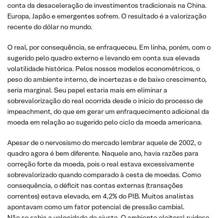
conta da desaceleração de investimentos tradicionais na China.
Europa, Japão e emergentes sofrem. O resultado é a valorização
recente do dólar no mundo.
O real, por consequência, se enfraqueceu. Em linha, porém, com o
sugerido pelo quadro externo e levando em conta sua elevada
volatilidade histórica. Pelos nossos modelos econométricos, o
peso do ambiente interno, de incertezas e de baixo crescimento,
seria marginal. Seu papel estaria mais em eliminar a
sobrevalorização do real ocorrida desde o início do processo de
impeachment, do que em gerar um enfraquecimento adicional da
moeda em relação ao sugerido pelo ciclo da moeda americana.
Apesar de o nervosismo do mercado lembrar aquele de 2002, o
quadro agora é bem diferente. Naquele ano, havia razões para
correção forte da moeda, pois o real estava excessivamente
sobrevalorizado quando comparado à cesta de moedas. Como
consequência, o déficit nas contas externas (transações
correntes) estava elevado, em 4,2% do PIB. Muitos analistas
apontavam como um fator potencial de pressão cambial.
Não se sabia a velocidade de ajuste. O ambiente eleitoral ruidoso