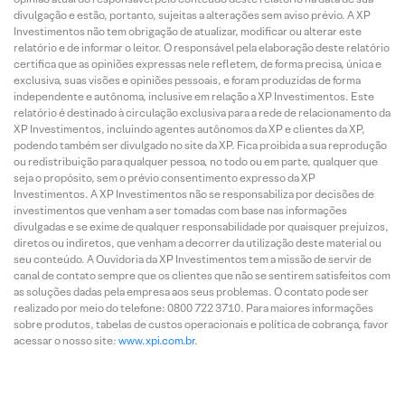
divulgação e estão, portanto, sujeitas a alterações sem aviso prévio. A XP
Investimentos não tem obrigação de atualizar, modificar ou alterar este
relatório e de informar o leitor. O responsável pela elaboração deste relatório
certifica que as opiniões expressas nele refletem, de forma precisa, única e
exclusiva, suas visões e opiniões pessoais, e foram produzidas de forma
independente e autônoma, inclusive em relação a XP Investimentos. Este
relatório é destinado à circulação exclusiva para a rede de relacionamento da
XP Investimentos, incluindo agentes autônomos da XP e clientes da XP,
podendo também ser divulgado no site da XP. Fica proibida a sua reprodução
ou redistribuição para qualquer pessoa, no todo ou em parte, qualquer que
seja o propósito, sem o prévio consentimento expresso da XP
Investimentos. A XP Investimentos não se responsabiliza por decisões de
investimentos que venham a ser tomadas com base nas informações
divulgadas e se exime de qualquer responsabilidade por quaisquer prejuízos,
diretos ou indiretos, que venham a decorrer da utilização deste material ou
seu conteúdo. A Ouvidoria da XP Investimentos tem a missão de servir de
canal de contato sempre que os clientes que não se sentirem satisfeitos com
as soluções dadas pela empresa aos seus problemas. O contato pode ser
realizado por meio do telefone: 0800 722 3710. Para maiores informações
sobre produtos, tabelas de custos operacionais e política de cobrança, favor
acessar o nosso site:
www.xpi.com.br
.