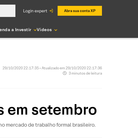
login expert
Abra sua conta XP
enda a Investir
Vídeos
29/10/2020 22:17:35 • Atualizado em 29/10/2020 22:17:36
3 minutos de leitura
is em setembro
o mercado de trabalho formal brasileiro.