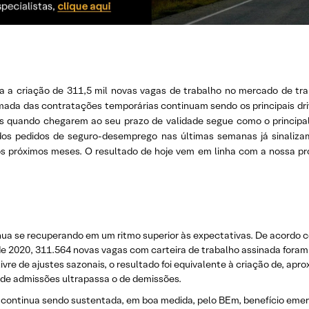
 criação de 311,5 mil novas vagas de trabalho no mercado de traba
ada das contratações temporárias continuam sendo os principais dri
 quando chegarem ao seu prazo de validade segue como o principal f
 dos pedidos de seguro-desemprego nas últimas semanas já sinali
los próximos meses. O resultado de hoje vem em linha com a nossa 
inua se recuperando em um ritmo superior às expectativas. De acord
020, 311.564 novas vagas com carteira de trabalho assinada foram cr
livre de ajustes sazonais, o resultado foi equivalente à criação de, a
 de admissões ultrapassa o de demissões.
 continua sendo sustentada, em boa medida, pelo BEm, benefício eme