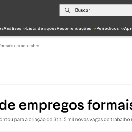
Buscar
os
Análises
Lista de ações
Recomendações
Periódicos
Apr
 formais em setembro
 de empregos forma
ou para a criação de 311,5 mil novas vagas de trabalho n