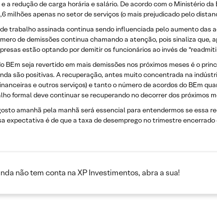
e a redução de carga horária e salário. De acordo com o Ministério d
,6 milhões apenas no setor de serviços (o mais prejudicado pelo distan
de trabalho assinada continua sendo influenciada pelo aumento das ad
mero de demissões continua chamando a atenção, pois sinaliza que, a
resas estão optando por demitir os funcionários ao invés de “readmiti
do BEm seja revertido em mais demissões nos próximos meses é o princi
nda são positivas. A recuperação, antes muito concentrada na indústr
 financeiras e outros serviços) e tanto o número de acordos do BEm q
lho formal deve continuar se recuperando no decorrer dos próximos m
gosto amanhã pela manhã será essencial para entendermos se essa r
ossa expectativa é de que a taxa de desemprego no trimestre encerrad
inda não tem conta na XP Investimentos, abra a sua!