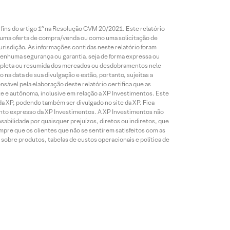
 fins do artigo 1º na Resolução CVM 20/2021. Este relatório
 uma oferta de compra/venda ou como uma solicitação de
risdição. As informações contidas neste relatório foram
 nenhuma segurança ou garantia, seja de forma expressa ou
 completa ou resumida dos mercados ou desdobramentos nele
 na data de sua divulgação e estão, portanto, sujeitas a
onsável pela elaboração deste relatório certifica que as
te e autônoma, inclusive em relação a XP Investimentos. Este
da XP, podendo também ser divulgado no site da XP. Fica
mento expresso da XP Investimentos. A XP Investimentos não
abilidade por quaisquer prejuízos, diretos ou indiretos, que
mpre que os clientes que não se sentirem satisfeitos com as
sobre produtos, tabelas de custos operacionais e política de