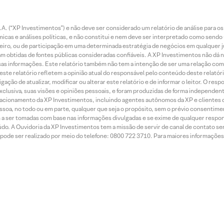
. (“XP Investimentos”) e não deve ser considerado um relatório de análise para os
as e análises políticas, e não constitui e nem deve ser interpretado como sendo
iro, ou de participação em uma determinada estratégia de negócios em qualquer ju
ram obtidas de fontes públicas consideradas confiáveis. A XP Investimentos não dá
dessas informações. Este relatório também não tem a intenção de ser uma relação
te relatório refletem a opinião atual do responsável pelo conteúdo deste relatório
ção de atualizar, modificar ou alterar este relatório e de informar o leitor. O resp
exclusiva, suas visões e opiniões pessoais, e foram produzidas de forma independen
relacionamento da XP Investimentos, incluindo agentes autônomos da XP e clientes 
essoa, no todo ou em parte, qualquer que seja o propósito, sem o prévio consenti
a ser tomadas com base nas informações divulgadas e se exime de qualquer respons
do. A Ouvidoria da XP Investimentos tem a missão de servir de canal de contato se
ode ser realizado por meio do telefone: 0800 722 3710. Para maiores informações 