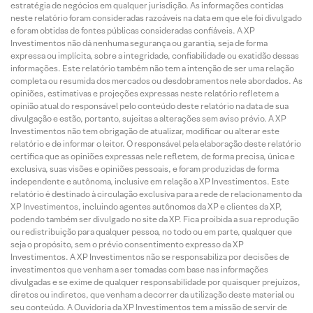
estratégia de negócios em qualquer jurisdição. As informações contidas
neste relatório foram consideradas razoáveis na data em que ele foi divulgado
e foram obtidas de fontes públicas consideradas confiáveis. A XP
Investimentos não dá nenhuma segurança ou garantia, seja de forma
expressa ou implícita, sobre a integridade, confiabilidade ou exatidão dessas
informações. Este relatório também não tem a intenção de ser uma relação
completa ou resumida dos mercados ou desdobramentos nele abordados. As
opiniões, estimativas e projeções expressas neste relatório refletem a
opinião atual do responsável pelo conteúdo deste relatório na data de sua
divulgação e estão, portanto, sujeitas a alterações sem aviso prévio. A XP
Investimentos não tem obrigação de atualizar, modificar ou alterar este
relatório e de informar o leitor. O responsável pela elaboração deste relatório
certifica que as opiniões expressas nele refletem, de forma precisa, única e
exclusiva, suas visões e opiniões pessoais, e foram produzidas de forma
independente e autônoma, inclusive em relação a XP Investimentos. Este
relatório é destinado à circulação exclusiva para a rede de relacionamento da
XP Investimentos, incluindo agentes autônomos da XP e clientes da XP,
podendo também ser divulgado no site da XP. Fica proibida a sua reprodução
ou redistribuição para qualquer pessoa, no todo ou em parte, qualquer que
seja o propósito, sem o prévio consentimento expresso da XP
Investimentos. A XP Investimentos não se responsabiliza por decisões de
investimentos que venham a ser tomadas com base nas informações
divulgadas e se exime de qualquer responsabilidade por quaisquer prejuízos,
diretos ou indiretos, que venham a decorrer da utilização deste material ou
seu conteúdo. A Ouvidoria da XP Investimentos tem a missão de servir de