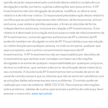
opinião atual do responsável pelo conteúdo deste relatório na data de sua
divulgação e estão, portanto, sujeitas a alterações sem aviso prévio. A XP
Investimentos não tem obrigação de atualizar, modificar ou alterar este
relatório e de informar o leitor. O responsável pela elaboração deste relatório
certifica que as opiniões expressas nele refletem, de forma precisa, única e
exclusiva, suas visões e opiniões pessoais, e foram produzidas de forma
independente e autônoma, inclusive em relação a XP Investimentos. Este
relatório é destinado à circulação exclusiva para a rede de relacionamento da
XP Investimentos, incluindo agentes autônomos da XP e clientes da XP,
podendo também ser divulgado no site da XP. Fica proibida a sua reprodução
ou redistribuição para qualquer pessoa, no todo ou em parte, qualquer que
seja o propósito, sem o prévio consentimento expresso da XP
Investimentos. A XP Investimentos não se responsabiliza por decisões de
investimentos que venham a ser tomadas com base nas informações
divulgadas e se exime de qualquer responsabilidade por quaisquer prejuízos,
diretos ou indiretos, que venham a decorrer da utilização deste material ou
seu conteúdo. A Ouvidoria da XP Investimentos tem a missão de servir de
canal de contato sempre que os clientes que não se sentirem satisfeitos com
as soluções dadas pela empresa aos seus problemas. O contato pode ser
realizado por meio do telefone: 0800 722 3710. Para maiores informações
sobre produtos, tabelas de custos operacionais e política de cobrança, favor
acessar o nosso site:
www.xpi.com.br
.