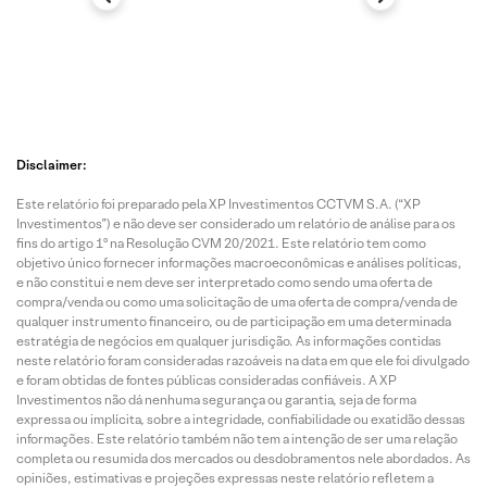
Disclaimer:
Este relatório foi preparado pela XP Investimentos CCTVM S.A. (“XP
Investimentos”) e não deve ser considerado um relatório de análise para os
fins do artigo 1º na Resolução CVM 20/2021. Este relatório tem como
objetivo único fornecer informações macroeconômicas e análises políticas,
e não constitui e nem deve ser interpretado como sendo uma oferta de
compra/venda ou como uma solicitação de uma oferta de compra/venda de
qualquer instrumento financeiro, ou de participação em uma determinada
estratégia de negócios em qualquer jurisdição. As informações contidas
neste relatório foram consideradas razoáveis na data em que ele foi divulgado
e foram obtidas de fontes públicas consideradas confiáveis. A XP
Investimentos não dá nenhuma segurança ou garantia, seja de forma
expressa ou implícita, sobre a integridade, confiabilidade ou exatidão dessas
informações. Este relatório também não tem a intenção de ser uma relação
completa ou resumida dos mercados ou desdobramentos nele abordados. As
opiniões, estimativas e projeções expressas neste relatório refletem a