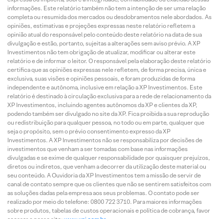
informações. Este relatório também não tem a intenção de ser uma relação
completa ou resumida dos mercados ou desdobramentos nele abordados. As
opiniões, estimativas e projeções expressas neste relatório refletem a
opinião atual do responsável pelo conteúdo deste relatório na data de sua
divulgação e estão, portanto, sujeitas a alterações sem aviso prévio. A XP
Investimentos não tem obrigação de atualizar, modificar ou alterar este
relatório e de informar o leitor. O responsável pela elaboração deste relatório
certifica que as opiniões expressas nele refletem, de forma precisa, única e
exclusiva, suas visões e opiniões pessoais, e foram produzidas de forma
independente e autônoma, inclusive em relação a XP Investimentos. Este
relatório é destinado à circulação exclusiva para a rede de relacionamento da
XP Investimentos, incluindo agentes autônomos da XP e clientes da XP,
podendo também ser divulgado no site da XP. Fica proibida a sua reprodução
ou redistribuição para qualquer pessoa, no todo ou em parte, qualquer que
seja o propósito, sem o prévio consentimento expresso da XP
Investimentos. A XP Investimentos não se responsabiliza por decisões de
investimentos que venham a ser tomadas com base nas informações
divulgadas e se exime de qualquer responsabilidade por quaisquer prejuízos,
diretos ou indiretos, que venham a decorrer da utilização deste material ou
seu conteúdo. A Ouvidoria da XP Investimentos tem a missão de servir de
canal de contato sempre que os clientes que não se sentirem satisfeitos com
as soluções dadas pela empresa aos seus problemas. O contato pode ser
realizado por meio do telefone: 0800 722 3710. Para maiores informações
sobre produtos, tabelas de custos operacionais e política de cobrança, favor