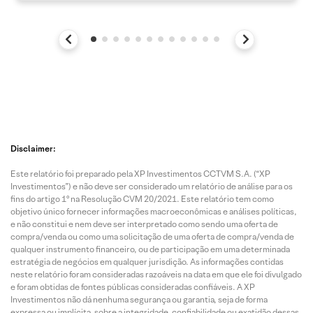
Disclaimer:
Este relatório foi preparado pela XP Investimentos CCTVM S.A. (“XP
Investimentos”) e não deve ser considerado um relatório de análise para os
fins do artigo 1º na Resolução CVM 20/2021. Este relatório tem como
objetivo único fornecer informações macroeconômicas e análises políticas,
e não constitui e nem deve ser interpretado como sendo uma oferta de
compra/venda ou como uma solicitação de uma oferta de compra/venda de
qualquer instrumento financeiro, ou de participação em uma determinada
estratégia de negócios em qualquer jurisdição. As informações contidas
neste relatório foram consideradas razoáveis na data em que ele foi divulgado
e foram obtidas de fontes públicas consideradas confiáveis. A XP
Investimentos não dá nenhuma segurança ou garantia, seja de forma
expressa ou implícita, sobre a integridade, confiabilidade ou exatidão dessas