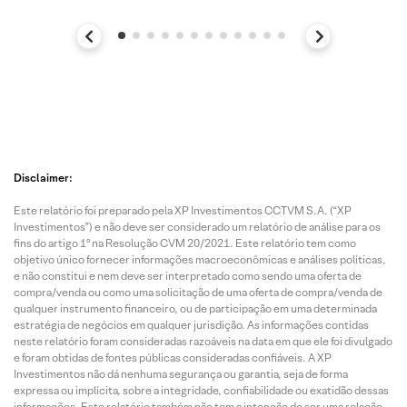
Disclaimer:
Este relatório foi preparado pela XP Investimentos CCTVM S.A. (“XP
Investimentos”) e não deve ser considerado um relatório de análise para os
fins do artigo 1º na Resolução CVM 20/2021. Este relatório tem como
objetivo único fornecer informações macroeconômicas e análises políticas,
e não constitui e nem deve ser interpretado como sendo uma oferta de
compra/venda ou como uma solicitação de uma oferta de compra/venda de
qualquer instrumento financeiro, ou de participação em uma determinada
estratégia de negócios em qualquer jurisdição. As informações contidas
neste relatório foram consideradas razoáveis na data em que ele foi divulgado
e foram obtidas de fontes públicas consideradas confiáveis. A XP
Investimentos não dá nenhuma segurança ou garantia, seja de forma
expressa ou implícita, sobre a integridade, confiabilidade ou exatidão dessas
informações. Este relatório também não tem a intenção de ser uma relação