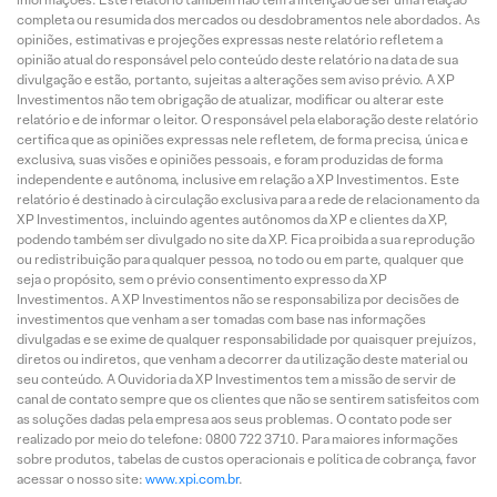
completa ou resumida dos mercados ou desdobramentos nele abordados. As
opiniões, estimativas e projeções expressas neste relatório refletem a
opinião atual do responsável pelo conteúdo deste relatório na data de sua
divulgação e estão, portanto, sujeitas a alterações sem aviso prévio. A XP
Investimentos não tem obrigação de atualizar, modificar ou alterar este
relatório e de informar o leitor. O responsável pela elaboração deste relatório
certifica que as opiniões expressas nele refletem, de forma precisa, única e
exclusiva, suas visões e opiniões pessoais, e foram produzidas de forma
independente e autônoma, inclusive em relação a XP Investimentos. Este
relatório é destinado à circulação exclusiva para a rede de relacionamento da
XP Investimentos, incluindo agentes autônomos da XP e clientes da XP,
podendo também ser divulgado no site da XP. Fica proibida a sua reprodução
ou redistribuição para qualquer pessoa, no todo ou em parte, qualquer que
seja o propósito, sem o prévio consentimento expresso da XP
Investimentos. A XP Investimentos não se responsabiliza por decisões de
investimentos que venham a ser tomadas com base nas informações
divulgadas e se exime de qualquer responsabilidade por quaisquer prejuízos,
diretos ou indiretos, que venham a decorrer da utilização deste material ou
seu conteúdo. A Ouvidoria da XP Investimentos tem a missão de servir de
canal de contato sempre que os clientes que não se sentirem satisfeitos com
as soluções dadas pela empresa aos seus problemas. O contato pode ser
realizado por meio do telefone: 0800 722 3710. Para maiores informações
sobre produtos, tabelas de custos operacionais e política de cobrança, favor
acessar o nosso site:
www.xpi.com.br
.