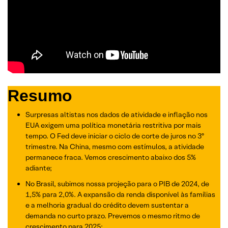
Resumo
Surpresas altistas nos dados de atividade e inflação nos
EUA exigem uma política monetária restritiva por mais
tempo. O Fed deve iniciar o ciclo de corte de juros no 3º
trimestre. Na China, mesmo com estímulos, a atividade
permanece fraca. Vemos crescimento abaixo dos 5%
adiante;
No Brasil, subimos nossa projeção para o PIB de 2024, de
1,5% para 2,0%. A expansão da renda disponível às famílias
e a melhoria gradual do crédito devem sustentar a
demanda no curto prazo. Prevemos o mesmo ritmo de
crescimento para 2025;