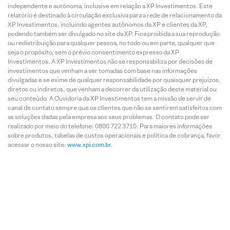
independente e autônoma, inclusive em relação a XP Investimentos. Este
relatório é destinado à circulação exclusiva para a rede de relacionamento da
XP Investimentos, incluindo agentes autônomos da XP e clientes da XP,
podendo também ser divulgado no site da XP. Fica proibida a sua reprodução
ou redistribuição para qualquer pessoa, no todo ou em parte, qualquer que
seja o propósito, sem o prévio consentimento expresso da XP
Investimentos. A XP Investimentos não se responsabiliza por decisões de
investimentos que venham a ser tomadas com base nas informações
divulgadas e se exime de qualquer responsabilidade por quaisquer prejuízos,
diretos ou indiretos, que venham a decorrer da utilização deste material ou
seu conteúdo. A Ouvidoria da XP Investimentos tem a missão de servir de
canal de contato sempre que os clientes que não se sentirem satisfeitos com
as soluções dadas pela empresa aos seus problemas. O contato pode ser
realizado por meio do telefone: 0800 722 3710. Para maiores informações
sobre produtos, tabelas de custos operacionais e política de cobrança, favor
acessar o nosso site:
www.xpi.com.br
.