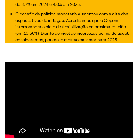
de 3,7% em 2024 e 4,0% em 2025;
O desafio da política monetária aumentou com a alta das
expectativas de inflação. Acreditamos que o Copom
interromperá o ciclo de flexibilização na próxima reunião
(em 10,50%). Diante do nível de incertezas acima do usual,
consideramos, por ora, o mesmo patamar para 2025.