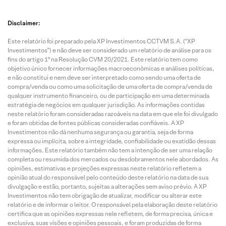
Disclaimer:
Este relatório foi preparado pela XP Investimentos CCTVM S.A. (“XP
Investimentos”) e não deve ser considerado um relatório de análise para os
fins do artigo 1º na Resolução CVM 20/2021. Este relatório tem como
objetivo único fornecer informações macroeconômicas e análises políticas,
e não constitui e nem deve ser interpretado como sendo uma oferta de
compra/venda ou como uma solicitação de uma oferta de compra/venda de
qualquer instrumento financeiro, ou de participação em uma determinada
estratégia de negócios em qualquer jurisdição. As informações contidas
neste relatório foram consideradas razoáveis na data em que ele foi divulgado
e foram obtidas de fontes públicas consideradas confiáveis. A XP
Investimentos não dá nenhuma segurança ou garantia, seja de forma
expressa ou implícita, sobre a integridade, confiabilidade ou exatidão dessas
informações. Este relatório também não tem a intenção de ser uma relação
completa ou resumida dos mercados ou desdobramentos nele abordados. As
opiniões, estimativas e projeções expressas neste relatório refletem a
opinião atual do responsável pelo conteúdo deste relatório na data de sua
divulgação e estão, portanto, sujeitas a alterações sem aviso prévio. A XP
Investimentos não tem obrigação de atualizar, modificar ou alterar este
relatório e de informar o leitor. O responsável pela elaboração deste relatório
certifica que as opiniões expressas nele refletem, de forma precisa, única e
exclusiva, suas visões e opiniões pessoais, e foram produzidas de forma