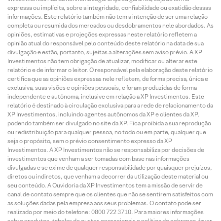
expressa ou implícita, sobre a integridade, confiabilidade ou exatidão dessas
informações. Este relatório também não tem a intenção de ser uma relação
completa ou resumida dos mercados ou desdobramentos nele abordados. As
opiniões, estimativas e projeções expressas neste relatório refletem a
opinião atual do responsável pelo conteúdo deste relatório na data de sua
divulgação e estão, portanto, sujeitas a alterações sem aviso prévio. A XP
Investimentos não tem obrigação de atualizar, modificar ou alterar este
relatório e de informar o leitor. O responsável pela elaboração deste relatório
certifica que as opiniões expressas nele refletem, de forma precisa, única e
exclusiva, suas visões e opiniões pessoais, e foram produzidas de forma
independente e autônoma, inclusive em relação a XP Investimentos. Este
relatório é destinado à circulação exclusiva para a rede de relacionamento da
XP Investimentos, incluindo agentes autônomos da XP e clientes da XP,
podendo também ser divulgado no site da XP. Fica proibida a sua reprodução
ou redistribuição para qualquer pessoa, no todo ou em parte, qualquer que
seja o propósito, sem o prévio consentimento expresso da XP
Investimentos. A XP Investimentos não se responsabiliza por decisões de
investimentos que venham a ser tomadas com base nas informações
divulgadas e se exime de qualquer responsabilidade por quaisquer prejuízos,
diretos ou indiretos, que venham a decorrer da utilização deste material ou
seu conteúdo. A Ouvidoria da XP Investimentos tem a missão de servir de
canal de contato sempre que os clientes que não se sentirem satisfeitos com
as soluções dadas pela empresa aos seus problemas. O contato pode ser
realizado por meio do telefone: 0800 722 3710. Para maiores informações
sobre produtos, tabelas de custos operacionais e política de cobrança, favor