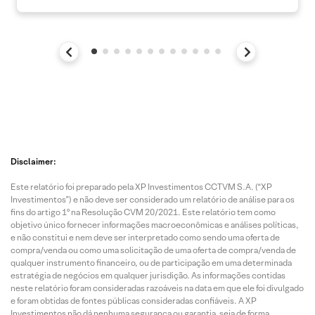
Disclaimer:
Este relatório foi preparado pela XP Investimentos CCTVM S.A. (“XP
Investimentos”) e não deve ser considerado um relatório de análise para os
fins do artigo 1º na Resolução CVM 20/2021. Este relatório tem como
objetivo único fornecer informações macroeconômicas e análises políticas,
e não constitui e nem deve ser interpretado como sendo uma oferta de
compra/venda ou como uma solicitação de uma oferta de compra/venda de
qualquer instrumento financeiro, ou de participação em uma determinada
estratégia de negócios em qualquer jurisdição. As informações contidas
neste relatório foram consideradas razoáveis na data em que ele foi divulgado
e foram obtidas de fontes públicas consideradas confiáveis. A XP
Investimentos não dá nenhuma segurança ou garantia, seja de forma