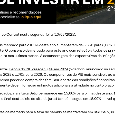
nco Central
nesta segunda-feira (10/03/2025).
de mercado para o IPCA deste ano aumentaram de 5,65% para 5,68%. En
. O consenso de mercado para este ano com relação a todos os princip
a alta nos últimos meses. A desancoragem das expectativas de inflaçã
ento.
Depois do PIB crescer 3,4% em 2024
(o dado foi anunciado na se
 2025 e 1,70% para 2026. Os componentes do PIB mais sensíveis ao ci
enor poder de compra das famílias), aperto das condições financeiras e
nte devem fornecer estímulos adicionais à atividade no curto prazo.
ado para a taxa Selic permanece em 15,00% para o final deste ano, 12
a o final deste ciclo de alta de juros) também segue em 15,00% – nível
as de mercado para a taxa de câmbio se mantiveram em R$/US$ 5,99 par