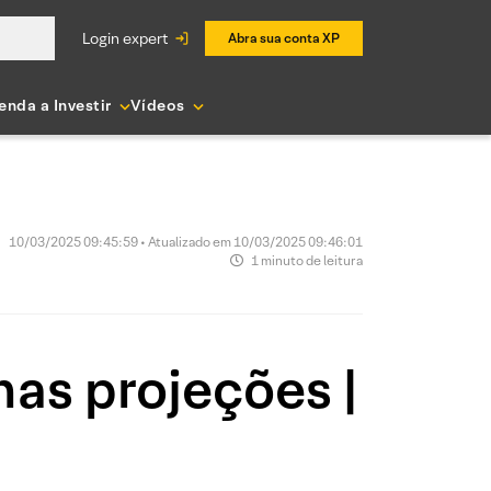
login expert
Abra sua conta XP
enda a Investir
Vídeos
10/03/2025 09:45:59 • Atualizado em 10/03/2025 09:46:01
1 minuto de leitura
as projeções |