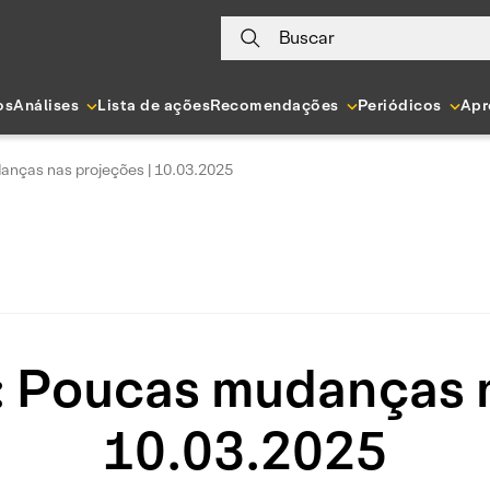
Buscar
os
Análises
Lista de ações
Recomendações
Periódicos
Apr
anças nas projeções | 10.03.2025
: Poucas mudanças n
10.03.2025