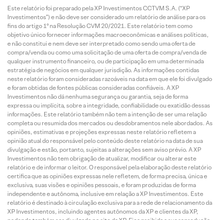
Este relatório foi preparado pela XP Investimentos CCTVM S.A. (“XP
Investimentos”) e não deve ser considerado um relatório de análise para os
fins do artigo 1º na Resolução CVM 20/2021. Este relatório tem como
objetivo único fornecer informações macroeconômicas e análises políticas,
e não constitui e nem deve ser interpretado como sendo uma oferta de
compra/venda ou como uma solicitação de uma oferta de compra/venda de
qualquer instrumento financeiro, ou de participação em uma determinada
estratégia de negócios em qualquer jurisdição. As informações contidas
neste relatório foram consideradas razoáveis na data em que ele foi divulgado
e foram obtidas de fontes públicas consideradas confiáveis. A XP
Investimentos não dá nenhuma segurança ou garantia, seja de forma
expressa ou implícita, sobre a integridade, confiabilidade ou exatidão dessas
informações. Este relatório também não tem a intenção de ser uma relação
completa ou resumida dos mercados ou desdobramentos nele abordados. As
opiniões, estimativas e projeções expressas neste relatório refletem a
opinião atual do responsável pelo conteúdo deste relatório na data de sua
divulgação e estão, portanto, sujeitas a alterações sem aviso prévio. A XP
Investimentos não tem obrigação de atualizar, modificar ou alterar este
relatório e de informar o leitor. O responsável pela elaboração deste relatório
certifica que as opiniões expressas nele refletem, de forma precisa, única e
exclusiva, suas visões e opiniões pessoais, e foram produzidas de forma
independente e autônoma, inclusive em relação a XP Investimentos. Este
relatório é destinado à circulação exclusiva para a rede de relacionamento da
XP Investimentos, incluindo agentes autônomos da XP e clientes da XP,