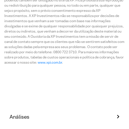
podendo também ser divulgado no site da XP. Fica proibida a sua reprodução
ou redistribuição para qualquer pessoa, no todo ou em parte, qualquer que
seja o propósito, sem o prévio consentimento expresso da XP
Investimentos. A XP Investimentos não se responsabiliza por decisões de
investimentos que venham a ser tomadas com base nas informações
divulgadas e se exime de qualquer responsabilidade por quaisquer prejuízos,
diretos ou indiretos, que venham a decorrer da utilização deste material ou
seu conteúdo. A Ouvidoria da XP Investimentos tem a missão de servir de
canal de contato sempre que os clientes que não se sentirem satisfeitos com
as soluções dadas pela empresa aos seus problemas. O contato pode ser
realizado por meio do telefone: 0800 722 3710. Para maiores informações
sobre produtos, tabelas de custos operacionais e política de cobrança, favor
acessar o nosso site:
www.xpi.com.br
.
Análises