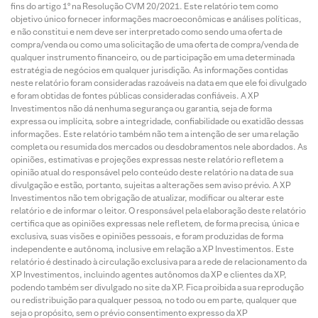
fins do artigo 1º na Resolução CVM 20/2021. Este relatório tem como
objetivo único fornecer informações macroeconômicas e análises políticas,
e não constitui e nem deve ser interpretado como sendo uma oferta de
compra/venda ou como uma solicitação de uma oferta de compra/venda de
qualquer instrumento financeiro, ou de participação em uma determinada
estratégia de negócios em qualquer jurisdição. As informações contidas
neste relatório foram consideradas razoáveis na data em que ele foi divulgado
e foram obtidas de fontes públicas consideradas confiáveis. A XP
Investimentos não dá nenhuma segurança ou garantia, seja de forma
expressa ou implícita, sobre a integridade, confiabilidade ou exatidão dessas
informações. Este relatório também não tem a intenção de ser uma relação
completa ou resumida dos mercados ou desdobramentos nele abordados. As
opiniões, estimativas e projeções expressas neste relatório refletem a
opinião atual do responsável pelo conteúdo deste relatório na data de sua
divulgação e estão, portanto, sujeitas a alterações sem aviso prévio. A XP
Investimentos não tem obrigação de atualizar, modificar ou alterar este
relatório e de informar o leitor. O responsável pela elaboração deste relatório
certifica que as opiniões expressas nele refletem, de forma precisa, única e
exclusiva, suas visões e opiniões pessoais, e foram produzidas de forma
independente e autônoma, inclusive em relação a XP Investimentos. Este
relatório é destinado à circulação exclusiva para a rede de relacionamento da
XP Investimentos, incluindo agentes autônomos da XP e clientes da XP,
podendo também ser divulgado no site da XP. Fica proibida a sua reprodução
ou redistribuição para qualquer pessoa, no todo ou em parte, qualquer que
seja o propósito, sem o prévio consentimento expresso da XP