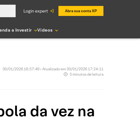
login expert
Abra sua conta XP
enda a Investir
Vídeos
30/01/2026 16:57:49 • Atualizado em 30/01/2026 17:24:11
5 minutos de leitura
bola da vez na