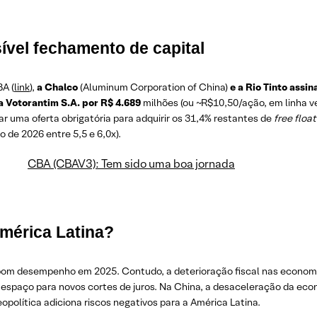
ível fechamento de capital
A (
link
),
a Chalco
(Aluminum Corporation of China)
e a Rio Tinto ass
a Votorantim S.A. por R$ 4.689
milhões (ou ~R$10,50/ação, em linha v
 uma oferta obrigatória para adquirir os 31,4% restantes de
free float
o de 2026 entre 5,5 e 6,0x).
CBA (CBAV3): Tem sido uma boa jornada
mérica Latina?
om desempenho em 2025. Contudo, a deterioração fiscal nas econom
espaço para novos cortes de juros. Na China, a desaceleração da eco
eopolítica adiciona riscos negativos para a América Latina.