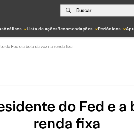
Buscar
os
Análises
Lista de ações
Recomendações
Periódicos
Apr
te do Fed e a bola da vez na renda fixa
esidente do Fed e a 
renda fixa