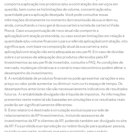
comporta a aplicação nos produtos e/ou a contratação dos serviços em
questão, bem como se há limitações de volume, concentração e/ou
quantidade para a aplicação desejada. Você pode consultar essas
informações diretamente no momento da transmissão da sua ordem ou,
ainda, consultando o risco geral da sua carteira na tela de carteira (Visão
Risco). Caso a sua pontuação de risco atual não comporte a
aplicação/contratação pretendida, ou caso existam limitações em relação à
quantidade e/ou volume financeiro para a referida aplicação/contratação, isto
significa que, com base na composição atual da sua carteira, esta
aplicação/contratação não está adequada ao seu perfil. Em caso de dúvidas
sobre o processo de adequação dos produtos oferecidos pela XP
Investimentos ao seu perfil de investidor, consulte o FAQ. As condições de
mercado, mudanças climáticas e o cenário macroeconômico podem afetar o
desempenho do investimento.
A rentabilidade de produtos financeiros pode apresentar variações e seu
preço ou valor pode aumentar ou diminuir num curto espaço de tempo. Os
desempenhos anteriores não são necessariamente indicativos de resultados
futuros. A rentabilidade divulgada não é líquida de impostos. As informações
presentes neste material são baseadas em simulações e os resultados reais
poderão ser significativamente diferentes.
Este relatório é destinado à circulação exclusiva para a rede de
relacionamento da XP Investimentos, incluindo assessores de
investimentos da XP e clientes da XP, podendo também ser divulgado no site
da XP. Fica proibida sua reprodução ou redistribuição para qualquer pessoa,
no todo ou em parte, qualquer que seja o propósito, sem o prévio