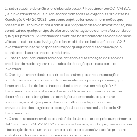
Este relatório de análise foi elaborado pela XP Investimentos CCTVM S.A.
(“XP Investimentos ou XP”) de acordo com todas as exigências previstas na
Resolução CVM 20/2021, tem como objetivo fornecer informações que
possam auxiliar o investidor a tomar sua própria decisão de investimento, não
constituindo qualquer tipo de oferta ou solicitação de compra e/ou venda de
qualquer produto. As informações contidas neste relatório são consideradas
válidas na data de sua divulgação e foram obtidas de fontes públicas. A XP
Investimentos não se responsabiliza por qualquer decisão tomada pelo
cliente com base no presente relatório.
Este relatório foi elaborado considerando a classificação de risco dos
produtos de modo a gerar resultados de alocação para cada perfil de
investidor.
O(s) signatário(s) deste relatório declara(m) que as recomendações
refletem única e exclusivamente suas análises e opiniões pessoais, que
foram produzidas de forma independente, inclusive em relação à XP
Investimentos e que estão sujeitas a modificações sem aviso prévio em
decorrência de alterações nas condições de mercado, e que sua(s)
remuneração(es) é(são) indiretamente influenciada por receitas
provenientes dos negócios e operações financeiras realizadas pela XP
Investimentos.
O analista responsável pelo conteúdo deste relatório e pelo cumprimento
da Resolução CVM nº 20/2021 está indicado acima, sendo que, caso constem
a indicação de mais um analista no relatório, o responsável será o primeiro
analista credenciado a ser mencionado no relatório.