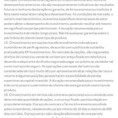
desempenhos anteriores não são necessariamente indicativos de resultados
futuros e nenhuma declaração ou garantia, de forma expressa ou implícita, é
feita neste material em relação a desempenhos. As condições de mercado, o
cenário macroeconômico, os eventos específicos da empresa e do setor
podem afetar o desempenho do investimento, podendo resultar até mesmo
em significativas perdas patrimoniais. A duração recomendada para o
investimento é de médio-longo prazo. Não há quaisquer garantias sobre o
patrimônio do cliente neste tipo de produto.
O investimento em opções é preferencialmente indicado para
investidores de perfil agressivo, de acordo com a política de suitability
praticada pela XP Investimentos. No mercado de opções, são negociados
direitos de compra ou venda de um bem por preço fixado em data futura,
devendo o adquirente do direito negociado pagar um prêmio ao vendedor tal
como num acordo seguro. As operações com esses derivativos são
consideradas de risco muito alto por apresentarem altas relações de risco e
retorno e algumas posições apresentarem a possibilidade de perdas
superiores ao capital investido. A duração recomendada para o investimento
é de curto prazo e o patrimônio do cliente não está garantido neste tipo de
produto.
O investimento em termos são contratos para compra ou a venda de uma
determinada quantidade de ações, a um preço fixado, para liquidação em
prazo determinado. O prazo do contrato a Termo é livremente escolhido
pelos investidores, obedecendo o prazo mínimo de 16 dias e máximo de 999
dias corridos. O preço será o valor da ação adicionado de uma parcela