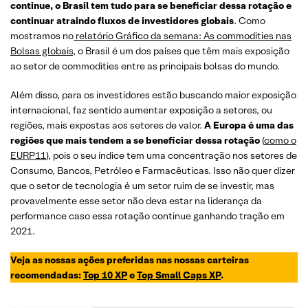
continue, o Brasil tem tudo para se beneficiar dessa rotação e
continuar atraindo fluxos de investidores globais
. Como
mostramos no
relatório Gráfico da semana: As commodities nas
Bolsas globais
, o Brasil é um dos países que têm mais exposição
ao setor de commodities entre as principais bolsas do mundo.
Além disso, para os investidores estão buscando maior exposição
internacional, faz sentido aumentar exposição a setores, ou
regiões, mais expostas aos setores de valor.
A Europa é uma das
regiões que mais tendem a se beneficiar dessa rotação
(
como o
EURP11
), pois o seu índice tem uma concentração nos setores de
Consumo, Bancos, Petróleo e Farmacêuticas. Isso não quer dizer
que o setor de tecnologia é um setor ruim de se investir, mas
provavelmente esse setor não deva estar na liderança da
performance caso essa rotação continue ganhando tração em
2021.
Veja as nossas ações preferidas nas nossas carteiras
recomendadas:
Top 10 XP
e
Top Small Caps XP
.