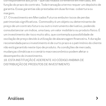
correspondente aos juros – que são fixados livremente em mercado, em
função do prazo do contrato. Toda transação a termo requer um depósito de
garantia. Essas garantias são prestadas em duas formas: cobertura ou
margem.
O investimento em Mercados Futuros embute riscos de perdas
patrimoniais significativos. Commodity é um objeto ou determinante de
preço de um contrato futuro ou outro instrumento derivativo, podendo
consubstanciar um índice, uma taxa, um valor mobiliário ou produto físico. É
um investimento de risco muito alto, que contempla a possibilidade de
oscilação de preço devido à utilização de alavancagem financeira. A duração
recomendada para o investimento é de curto prazo e o patrimônio do cliente
não está garantido neste tipo de produto. As condições de mercado,
mudanças climáticas e o cenário macroeconômico podem afetar o
desempenho do investimento.
ESTA INSTITUIÇÃO É ADERENTE AO CÓDIGO ANBIMA DE
DISTRIBUIÇÃO DE PRODUTOS DE INVESTIMENTO.
Análises