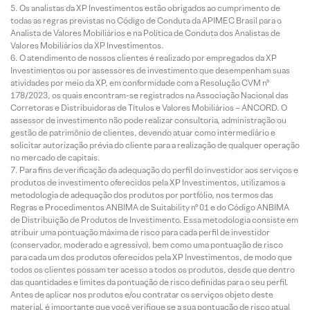
Os analistas da XP Investimentos estão obrigados ao cumprimento de
todas as regras previstas no Código de Conduta da APIMEC Brasil para o
Analista de Valores Mobiliários e na Política de Conduta dos Analistas de
Valores Mobiliários da XP Investimentos.
O atendimento de nossos clientes é realizado por empregados da XP
Investimentos ou por assessores de investimento que desempenham suas
atividades por meio da XP, em conformidade com a Resolução CVM nº
178/2023, os quais encontram-se registrados na Associação Nacional das
Corretoras e Distribuidoras de Títulos e Valores Mobiliários – ANCORD. O
assessor de investimento não pode realizar consultoria, administração ou
gestão de patrimônio de clientes, devendo atuar como intermediário e
solicitar autorização prévia do cliente para a realização de qualquer operação
no mercado de capitais.
Para fins de verificação da adequação do perfil do investidor aos serviços e
produtos de investimento oferecidos pela XP Investimentos, utilizamos a
metodologia de adequação dos produtos por portfólio, nos termos das
Regras e Procedimentos ANBIMA de Suitability nº 01 e do Código ANBIMA
de Distribuição de Produtos de Investimento. Essa metodologia consiste em
atribuir uma pontuação máxima de risco para cada perfil de investidor
(conservador, moderado e agressivo), bem como uma pontuação de risco
para cada um dos produtos oferecidos pela XP Investimentos, de modo que
todos os clientes possam ter acesso a todos os produtos, desde que dentro
das quantidades e limites da pontuação de risco definidas para o seu perfil.
Antes de aplicar nos produtos e/ou contratar os serviços objeto deste
material, é importante que você verifique se a sua pontuação de risco atual