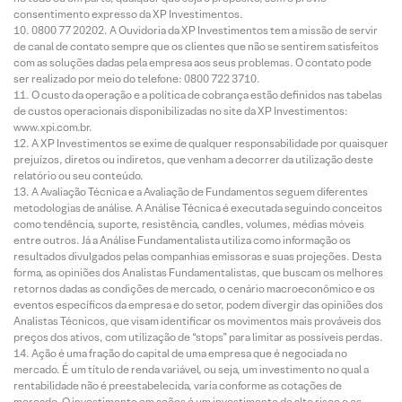
consentimento expresso da XP Investimentos.
0800 77 20202. A Ouvidoria da XP Investimentos tem a missão de servir
de canal de contato sempre que os clientes que não se sentirem satisfeitos
com as soluções dadas pela empresa aos seus problemas. O contato pode
ser realizado por meio do telefone: 0800 722 3710.
O custo da operação e a política de cobrança estão definidos nas tabelas
de custos operacionais disponibilizadas no site da XP Investimentos:
www.xpi.com.br.
A XP Investimentos se exime de qualquer responsabilidade por quaisquer
prejuízos, diretos ou indiretos, que venham a decorrer da utilização deste
relatório ou seu conteúdo.
A Avaliação Técnica e a Avaliação de Fundamentos seguem diferentes
metodologias de análise. A Análise Técnica é executada seguindo conceitos
como tendência, suporte, resistência, candles, volumes, médias móveis
entre outros. Já a Análise Fundamentalista utiliza como informação os
resultados divulgados pelas companhias emissoras e suas projeções. Desta
forma, as opiniões dos Analistas Fundamentalistas, que buscam os melhores
retornos dadas as condições de mercado, o cenário macroeconômico e os
eventos específicos da empresa e do setor, podem divergir das opiniões dos
Analistas Técnicos, que visam identificar os movimentos mais prováveis dos
preços dos ativos, com utilização de “stops” para limitar as possíveis perdas.
Ação é uma fração do capital de uma empresa que é negociada no
mercado. É um título de renda variável, ou seja, um investimento no qual a
rentabilidade não é preestabelecida, varia conforme as cotações de
mercado. O investimento em ações é um investimento de alto risco e os