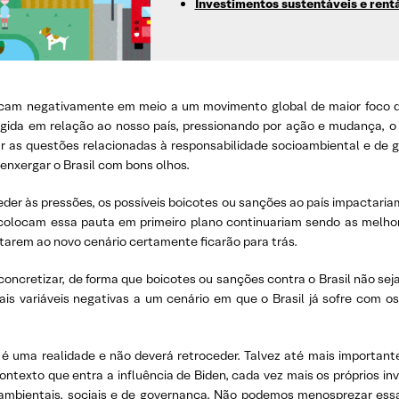
Investimentos sustentáveis e rent
cam negativamente em meio a um movimento global de maior foco do
ígida em relação ao nosso país, pressionando por ação e mudança, 
car as questões relacionadas à responsabilidade socioambiental e d
 enxergar o Brasil com bons olhos.
der às pressões, os possíveis boicotes ou sanções ao país impactari
olocam essa pauta em primeiro plano continuariam sendo as melhor
tarem ao novo cenário certamente ficarão para trás.
oncretizar, de forma que boicotes ou sanções contra o Brasil não sej
mais variáveis negativas a um cenário em que o Brasil já sofre co
uma realidade e não deverá retroceder. Talvez até mais importante
ntexto que entra a influência de Biden, cada vez mais os próprios in
mbientais, sociais e de governança. Não podemos menosprezar essa 