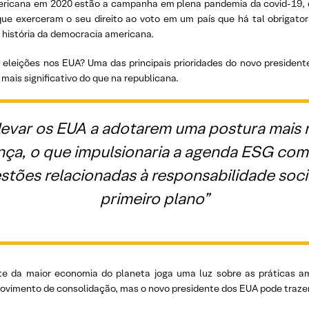
ricana em 2020 estão a campanha em plena pandemia da covid-19, os m
que exerceram o seu direito ao voto em um país que há tal obrigato
 história da democracia americana.
 eleições nos EUA? Uma das principais prioridades do novo president
ais significativo do que na republicana.
levar os EUA a adotarem uma postura mais rí
ça, o que impulsionaria a agenda ESG como
stões relacionadas à responsabilidade so
primeiro plano”
e da maior economia do planeta joga uma luz sobre as práticas am
vimento de consolidação, mas o novo presidente dos EUA pode trazer 