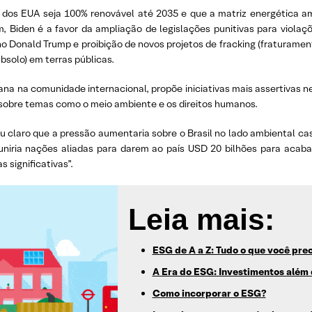
dos EUA seja 100% renovável até 2035 e que a matriz energética am
ém, Biden é a favor da ampliação de legislações punitivas para violaçõ
no Donald Trump e proibição de novos projetos de fracking (fraturamen
bsolo) em terras públicas.
na na comunidade internacional, propõe iniciativas mais assertivas ne
me sobre temas como o meio ambiente e os direitos humanos.
u claro que a pressão aumentaria sobre o Brasil no lado ambiental cas
euniria nações aliadas para darem ao país USD 20 bilhões para aca
 significativas”.
Leia mais:
ESG de A a Z: Tudo o que você pre
A Era do ESG: Investimentos além 
Como incorporar o ESG?