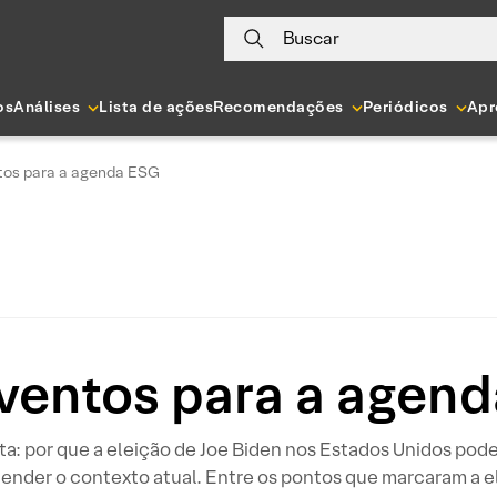
Buscar
os
Análises
Lista de ações
Recomendações
Periódicos
Apr
tos para a agenda ESG
ventos para a agen
a: por que a eleição de Joe Biden nos Estados Unidos pod
tender o contexto atual. Entre os pontos que marcaram a 