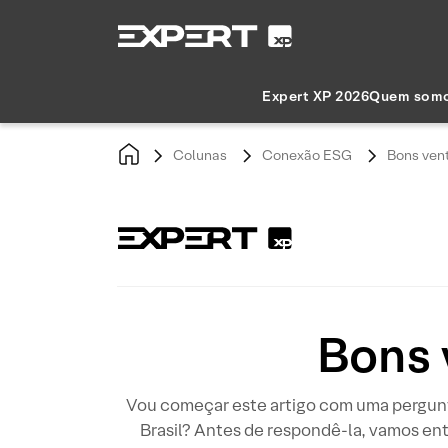
Expert XP 2026
Quem som
Colunas
Conexão ESG
Bons ven
Bons 
Vou começar este artigo com uma pergunt
Brasil? Antes de respondê-la, vamos en