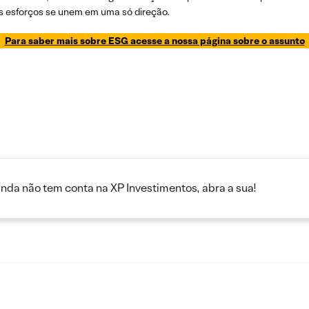
s esforços se unem em uma só direção.
Para saber mais sobre ESG acesse a nossa página sobre o assunto
inda não tem conta na XP Investimentos, abra a sua!