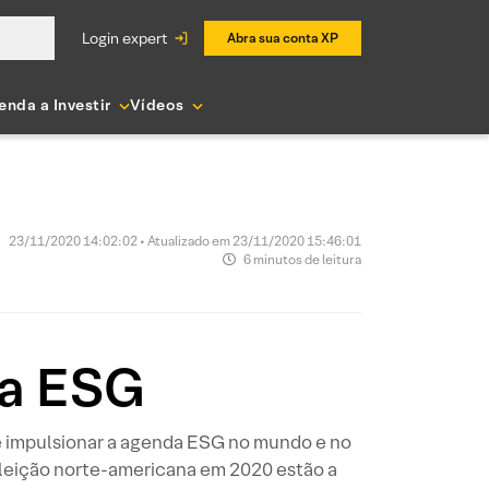
login expert
Abra sua conta XP
enda a Investir
Vídeos
23/11/2020 14:02:02 • Atualizado em 23/11/2020 15:46:01
6 minutos de leitura
da ESG
e impulsionar a agenda ESG no mundo e no
eleição norte-americana em 2020 estão a