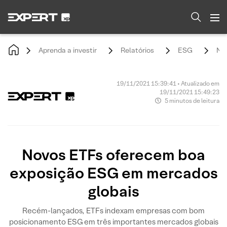
Aprenda a investir
Relatórios
ESG
Nov
19/11/2021 15:39:41 • Atualizado em
19/11/2021 15:49:23
5 minutos de leitura
Novos ETFs oferecem boa
exposição ESG em mercados
globais
Recém-lançados, ETFs indexam empresas com bom
posicionamento ESG em três importantes mercados globais