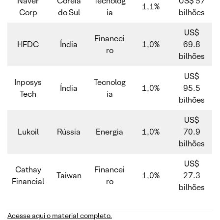
Naver
Coréia
Tecnolog
US$ 57
1,1%
Corp
do Sul
ia
bilhões
US$
Financei
HFDC
Índia
1,0%
69.8
ro
bilhões
US$
Inposys
Tecnolog
Índia
1,0%
95.5
Tech
ia
bilhões
US$
Lukoil
Rússia
Energia
1,0%
70.9
bilhões
US$
Cathay
Financei
Taiwan
1,0%
27.3
Financial
ro
bilhões
Acesse aqui o material completo.