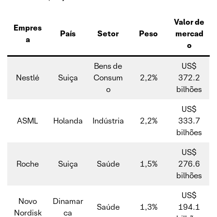
Valor de
Empres
País
Setor
Peso
mercad
a
o
Bens de
US$
Nestlé
Suiça
Consum
2,2%
372.2
o
bilhões
US$
ASML
Holanda
Indústria
2,2%
333.7
bilhões
US$
Roche
Suiça
Saúde
1,5%
276.6
bilhões
US$
Novo
Dinamar
Saúde
1,3%
194.1
Nordisk
ca