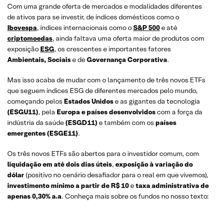
Com uma grande oferta de mercados e modalidades diferentes
de ativos para se investir, de índices domésticos como o
Ibovespa
, índices internacionais como o
S&P 500
e até
criptomoedas
, ainda faltava uma oferta maior de produtos com
exposição
ESG
, os crescentes e importantes fatores
Ambientais, Sociais
e de
Governança
Corporativa
.
Mas isso acaba de mudar com o lançamento de três novos ETFs
que seguem índices ESG de diferentes mercados pelo mundo,
começando pelos
Estados Unidos
e as gigantes da tecnologia
(ESGU11)
, pela
Europa e países desenvolvidos
com a força da
indústria da saúde
(ESGD11)
e também com os
países
emergentes
(ESGE11)
.
Os três novos ETFs são abertos para o investidor comum, com
liquidação em até dois dias úteis
,
exposição à variação do
dólar
(positivo no cenário desafiador para o real em que vivemos),
investimento mínimo a partir de R$ 10
e
taxa administrativa de
apenas 0,30% a.a
. Conheça mais sobre os fundos no nosso texto: