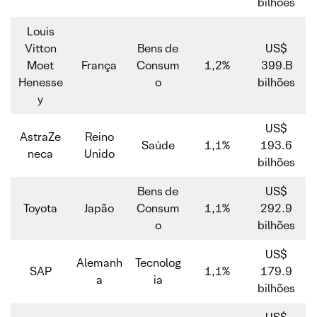
bilhões
Louis
Vitton
Bens de
US$
Moet
França
Consum
1,2%
399.B
Henesse
o
bilhões
y
US$
AstraZe
Reino
Saúde
1,1%
193.6
neca
Unido
bilhões
Bens de
US$
Toyota
Japão
Consum
1,1%
292.9
o
bilhões
US$
Alemanh
Tecnolog
SAP
1,1%
179.9
a
ia
bilhões