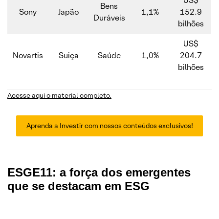
US$
Bens
Sony
Japão
1,1%
152.9
Duráveis
bilhões
US$
Novartis
Suiça
Saúde
1,0%
204.7
bilhões
Acesse aqui o material completo.
Aprenda a Investir com nossos conteúdos exclusivos!
ESGE11: a força dos emergentes
que se destacam em ESG