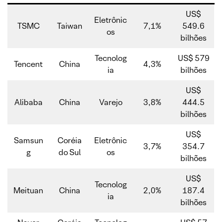
US$
Eletrônic
TSMC
Taiwan
7,1%
549.6
os
bilhões
Tecnolog
US$ 579
Tencent
China
4,3%
ia
bilhões
US$
Alibaba
China
Varejo
3,8%
444.5
bilhões
US$
Samsun
Coréia
Eletrônic
3,7%
354.7
g
do Sul
os
bilhões
US$
Tecnolog
Meituan
China
2,0%
187.4
ia
bilhões