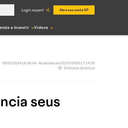
login expert
Abra sua conta XP
enda a Investir
Vídeos
09/05/2024 14:30:04 • Atualizado em 02/07/2026 17:14:59
9 minutos de leitura
encia seus