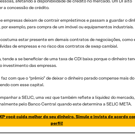
essoas, afetando a disponibilidade de crédito no mercado. Um DI alto
 a concessão de crédito.
 e empresas deixam de contrair empréstimos e passam a guardar o din
o, por exemplo, para compra de um imóvel ou equipamentos industriais.
 costuma estar presente em demais contratos de negociações, como
dívidas de empresas e no risco dos contratos de swap cambial.
 tende a se beneficiar de uma taxa de CDI baixa porque o dinheiro ten
 o investimento das empresas.
 faz com que o “prêmio” de deixar o dinheiro parado compense mais do
endo com esse capital.
mpanhar a SELIC, uma vez que também reflete a liquidez do mercado,
onalmente pelo Banco Central quando este determina a SELIC META.
P você cuida melhor do seu dinheiro. Simule e invista de acordo co
perfil!