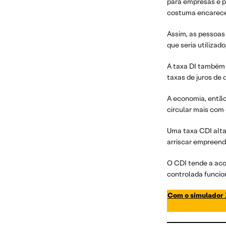
para empresas e p
costuma encarecer
Assim, as pessoas
que seria utilizad
A taxa DI também
taxas de juros de 
A economia, então,
circular mais com
Uma taxa CDI alta
arriscar empreend
O CDI tende a aco
controlada funci
Com o simulador X