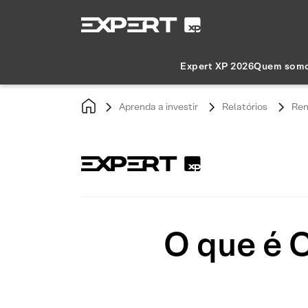
Expert XP 2026
Quem som
Aprenda a investir
Relatórios
Ren
O que é C