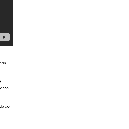
nda
O
ente,
ade de