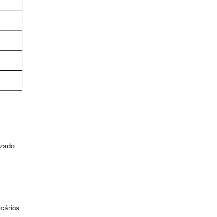
izado
cários