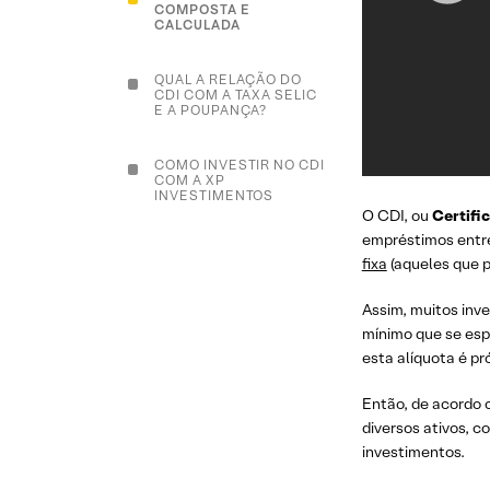
COMPOSTA E
CALCULADA
QUAL A RELAÇÃO DO
CDI COM A TAXA SELIC
E A POUPANÇA?
COMO INVESTIR NO CDI
COM A XP
INVESTIMENTOS
O CDI, ou
Certifi
empréstimos entre
INVISTA MELHOR
fixa
(aqueles que p
DIANTE DOS
DIFERENTES CENÁRIOS
EM 2025. BAIXE AGORA
Assim, muitos inv
O RELATÓRIO XP E
SAIBA COMO!
mínimo que se esp
esta alíquota é pr
CONCLUSÃO
Então, de acordo c
diversos ativos, 
investimentos.