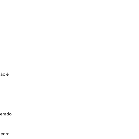
ção é
zerado
 para