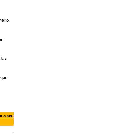
heiro
 em
de a
 que
m o seu