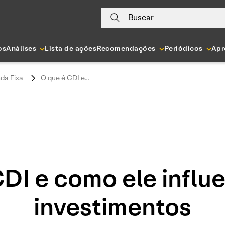
Buscar
os
Análises
Lista de ações
Recomendações
Periódicos
Apr
da Fixa
O que é CDI e...
DI e como ele influ
investimentos