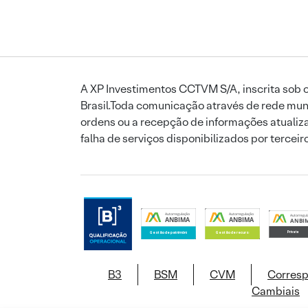
A XP Investimentos CCTVM S/A, inscrita sob o
Brasil.Toda comunicação através de rede mund
ordens ou a recepção de informações atualiza
falha de serviços disponibilizados por tercei
B3
BSM
CVM
Corres
Cambiais