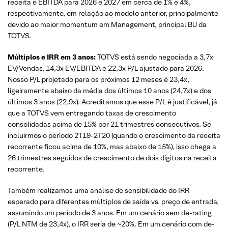
receita e EBITDA para 2026 e 2027 em cerca de 1% e 4%,
respectivamente, em relação ao modelo anterior, principalmente
devido ao maior momentum em Management, principal BU da
TOTVS.
Múltiplos e IRR em 3 anos:
TOTVS está sendo negociada a 3,7x
EV/Vendas, 14,3x EV/EBITDA e 22,3x P/L ajustado para 2026.
Nosso P/L projetado para os próximos 12 meses é 23,4x,
ligeiramente abaixo da média dos últimos 10 anos (24,7x) e dos
últimos 3 anos (22,9x). Acreditamos que esse P/L é justificável, já
que a TOTVS vem entregando taxas de crescimento
consolidadas acima de 15% por 21 trimestres consecutivos. Se
incluirmos o período 2T19-2T20 (quando o crescimento da receita
recorrente ficou acima de 10%, mas abaixo de 15%), isso chega a
26 trimestres seguidos de crescimento de dois dígitos na receita
recorrente.
Também realizamos uma análise de sensibilidade do IRR
esperado para diferentes múltiplos de saída vs. preço de entrada,
assumindo um período de 3 anos. Em um cenário sem de-rating
(P/L NTM de 23,4x), o IRR seria de ~20%. Em um cenário com de-