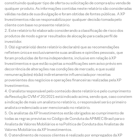
constituindo qualquer tipo de oferta ou solicitação de compra e/ou venda de
qualquer produto. As informações contidas neste relatório são consideradas
válidas na data de sua divulgação e foram obtidas de fontes públicas. A XP
Investimentos não se responsabiliza por qualquer decisão tomada pelo
cliente com base no presente relatório.
Este relatório foi elaborado considerando a classificação de risco dos
produtos de modo a gerar resultados de alocação para cada perfil de
investidor.
O(s) signatário(s) deste relatório declara(m) que as recomendações
refletem única e exclusivamente suas análises e opiniões pessoais, que
foram produzidas de forma independente, inclusive em relação à XP
Investimentos e que estão sujeitas a modificações sem aviso prévio em
decorrência de alterações nas condições de mercado, e que sua(s)
remuneração(es) é(são) indiretamente influenciada por receitas
provenientes dos negócios e operações financeiras realizadas pela XP
Investimentos.
O analista responsável pelo conteúdo deste relatório e pelo cumprimento
da Resolução CVM nº 20/2021 está indicado acima, sendo que, caso constem
a indicação de mais um analista no relatório, o responsável será o primeiro
analista credenciado a ser mencionado no relatório.
Os analistas da XP Investimentos estão obrigados ao cumprimento de
todas as regras previstas no Código de Conduta da APIMEC Brasil para o
Analista de Valores Mobiliários e na Política de Conduta dos Analistas de
Valores Mobiliários da XP Investimentos.
O atendimento de nossos clientes é realizado por empregados da XP