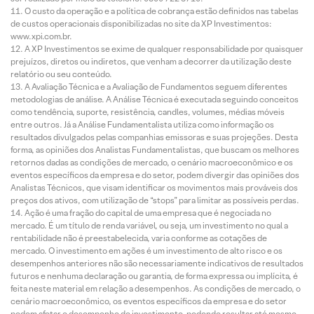
O custo da operação e a política de cobrança estão definidos nas tabelas
de custos operacionais disponibilizadas no site da XP Investimentos:
www.xpi.com.br.
A XP Investimentos se exime de qualquer responsabilidade por quaisquer
prejuízos, diretos ou indiretos, que venham a decorrer da utilização deste
relatório ou seu conteúdo.
A Avaliação Técnica e a Avaliação de Fundamentos seguem diferentes
metodologias de análise. A Análise Técnica é executada seguindo conceitos
como tendência, suporte, resistência, candles, volumes, médias móveis
entre outros. Já a Análise Fundamentalista utiliza como informação os
resultados divulgados pelas companhias emissoras e suas projeções. Desta
forma, as opiniões dos Analistas Fundamentalistas, que buscam os melhores
retornos dadas as condições de mercado, o cenário macroeconômico e os
eventos específicos da empresa e do setor, podem divergir das opiniões dos
Analistas Técnicos, que visam identificar os movimentos mais prováveis dos
preços dos ativos, com utilização de “stops” para limitar as possíveis perdas.
Ação é uma fração do capital de uma empresa que é negociada no
mercado. É um título de renda variável, ou seja, um investimento no qual a
rentabilidade não é preestabelecida, varia conforme as cotações de
mercado. O investimento em ações é um investimento de alto risco e os
desempenhos anteriores não são necessariamente indicativos de resultados
futuros e nenhuma declaração ou garantia, de forma expressa ou implícita, é
feita neste material em relação a desempenhos. As condições de mercado, o
cenário macroeconômico, os eventos específicos da empresa e do setor
podem afetar o desempenho do investimento, podendo resultar até mesmo