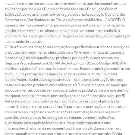
Investimentos ou por assessores de investimento que desempenham suas
atividades por meio da XP, em conformidade com a Resolução CVM nº
178/2023, os quais encontram-se registrados na Associação Nacional das
Corretoras e Distribuidoras de Títulos e Valores Mobiliários – ANCORD. O
assessor de investimento não pode realizar consultoria, administração ou
gestão de patrimônio de clientes, devendo atuar como intermediário e
solicitar autorização prévia do cliente para a realização de qualquer operação
no mercado de capitais.
Para fins de verificação da adequação do perfil do investidor aos serviços e
produtos de investimento oferecidos pela XP Investimentos, utilizamos a
metodologia de adequação dos produtos por portfólio, nos termos das
Regras e Procedimentos ANBIMA de Suitability nº 01 e do Código ANBIMA
de Distribuição de Produtos de Investimento. Essa metodologia consiste em
atribuir uma pontuação máxima de risco para cada perfil de investidor
(conservador, moderado e agressivo), bem como uma pontuação de risco
para cada um dos produtos oferecidos pela XP Investimentos, de modo que
todos os clientes possam ter acesso a todos os produtos, desde que dentro
das quantidades e limites da pontuação de risco definidas para o seu perfil.
Antes de aplicar nos produtos e/ou contratar os serviços objeto deste
material, é importante que você verifique se a sua pontuação de risco atual
comporta a aplicação nos produtos e/ou a contratação dos serviços em
questão, bem como se há limitações de volume, concentração e/ou
quantidade para a aplicação desejada. Você pode consultar essas
informações diretamente no momento da transmissão da sua ordem ou,
ainda, consultando o risco geral da sua carteira na tela de carteira (Visão