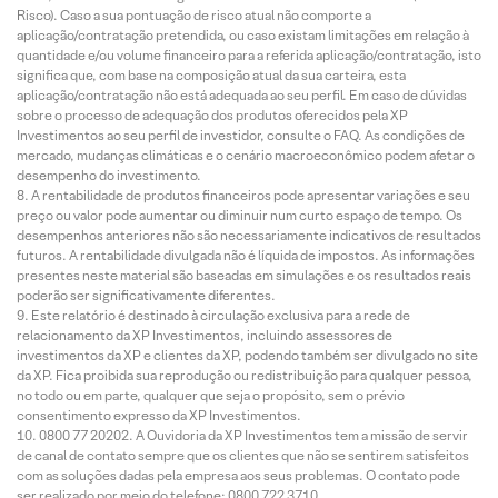
Risco). Caso a sua pontuação de risco atual não comporte a
aplicação/contratação pretendida, ou caso existam limitações em relação à
quantidade e/ou volume financeiro para a referida aplicação/contratação, isto
significa que, com base na composição atual da sua carteira, esta
aplicação/contratação não está adequada ao seu perfil. Em caso de dúvidas
sobre o processo de adequação dos produtos oferecidos pela XP
Investimentos ao seu perfil de investidor, consulte o FAQ. As condições de
mercado, mudanças climáticas e o cenário macroeconômico podem afetar o
desempenho do investimento.
A rentabilidade de produtos financeiros pode apresentar variações e seu
preço ou valor pode aumentar ou diminuir num curto espaço de tempo. Os
desempenhos anteriores não são necessariamente indicativos de resultados
futuros. A rentabilidade divulgada não é líquida de impostos. As informações
presentes neste material são baseadas em simulações e os resultados reais
poderão ser significativamente diferentes.
Este relatório é destinado à circulação exclusiva para a rede de
relacionamento da XP Investimentos, incluindo assessores de
investimentos da XP e clientes da XP, podendo também ser divulgado no site
da XP. Fica proibida sua reprodução ou redistribuição para qualquer pessoa,
no todo ou em parte, qualquer que seja o propósito, sem o prévio
consentimento expresso da XP Investimentos.
0800 77 20202. A Ouvidoria da XP Investimentos tem a missão de servir
de canal de contato sempre que os clientes que não se sentirem satisfeitos
com as soluções dadas pela empresa aos seus problemas. O contato pode
ser realizado por meio do telefone: 0800 722 3710.