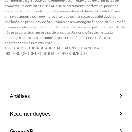
patrimoniais significativos. Commodity é um objeto ou determinante de
preço de um contrato futuro ou outro instrumento derivativo, podendo
consubstanciar um índice, uma taxa, um valor mobiliário ou produto físico. É
um investimento de risco muito alto, que contempla a possibilidade de
oscilação de preço devido à utilização de alavancagem financeira. A duração
recomendada para o investimento é de curto prazo e o patrimônio do cliente
não está garantido neste tipo de produto. As condições de mercado,
mudanças climáticas e o cenário macroeconômico podem afetar o
desempenho do investimento.
ESTA INSTITUIÇÃO É ADERENTE AO CÓDIGO ANBIMA DE
DISTRIBUIÇÃO DE PRODUTOS DE INVESTIMENTO.
Análises
Recomendações
Grupo XP