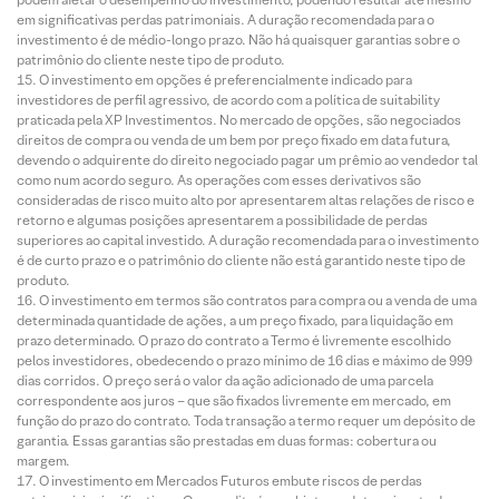
em significativas perdas patrimoniais. A duração recomendada para o
investimento é de médio-longo prazo. Não há quaisquer garantias sobre o
patrimônio do cliente neste tipo de produto.
O investimento em opções é preferencialmente indicado para
investidores de perfil agressivo, de acordo com a política de suitability
praticada pela XP Investimentos. No mercado de opções, são negociados
direitos de compra ou venda de um bem por preço fixado em data futura,
devendo o adquirente do direito negociado pagar um prêmio ao vendedor tal
como num acordo seguro. As operações com esses derivativos são
consideradas de risco muito alto por apresentarem altas relações de risco e
retorno e algumas posições apresentarem a possibilidade de perdas
superiores ao capital investido. A duração recomendada para o investimento
é de curto prazo e o patrimônio do cliente não está garantido neste tipo de
produto.
O investimento em termos são contratos para compra ou a venda de uma
determinada quantidade de ações, a um preço fixado, para liquidação em
prazo determinado. O prazo do contrato a Termo é livremente escolhido
pelos investidores, obedecendo o prazo mínimo de 16 dias e máximo de 999
dias corridos. O preço será o valor da ação adicionado de uma parcela
correspondente aos juros – que são fixados livremente em mercado, em
função do prazo do contrato. Toda transação a termo requer um depósito de
garantia. Essas garantias são prestadas em duas formas: cobertura ou
margem.
O investimento em Mercados Futuros embute riscos de perdas