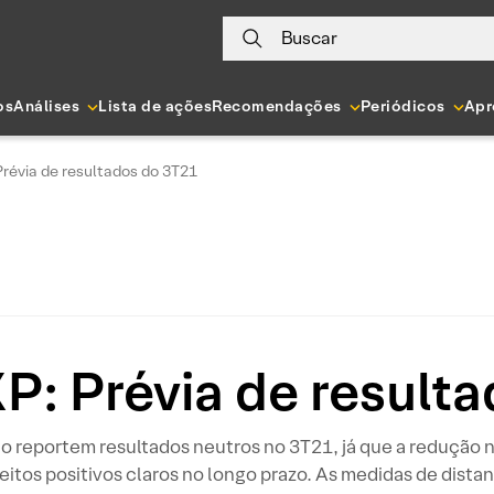
Buscar
os
Análises
Lista de ações
Recomendações
Periódicos
Apr
Prévia de resultados do 3T21
XP: Prévia de result
reportem resultados neutros no 3T21, já que a redução n
feitos positivos claros no longo prazo. As medidas de dis