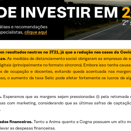
resultados neutros no 3T21, já que a redução nos casos da Covid-
azo.
As medidas de distanciamento social obrigaram as empresas de e
igitais (principalmente no formato síncrono). Embora isso tenha cau
tos de ocupação e docentes, evitando queda acentuada nas margen
isso, o aumento da taxa Selic pode afetar fortemente os lucros de a
.
Esperamos que as margens sejam pressionadas (i) pela retomada
esas com marketing, considerando que as últimas safras de captação
.
ados financeiros.
Tanto a Anima quanto a Cogna possuem um alto mon
levar as despesas financeiras.