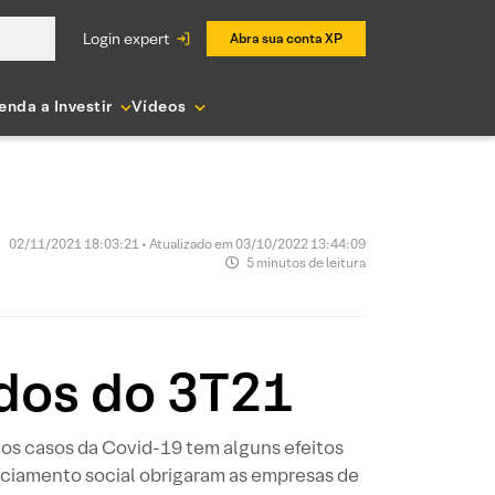
login expert
Abra sua conta XP
enda a Investir
Vídeos
02/11/2021 18:03:21 • Atualizado em 03/10/2022 13:44:09
5 minutos de leitura
ados do 3T21
os casos da Covid-19 tem alguns efeitos
tanciamento social obrigaram as empresas de