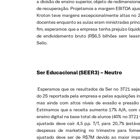
a divisão de ensino superior, objeto de redimensi
de recuperação. Projetamos a margem EBITDA ajustad
Kroton teve margens excepcionalmente altas no 2
docentes enquanto as aulas eram ministradas princ
fim, esperamos que a empresa tenha prejuízo líquido
de endividamento bruto (R$6,5 bilhões sem leas
Selic.
Ser Educacional (SEER3) – Neutro
Esperamos que os resultados da Ser no 3T21 sej
do 2S reportada pela empresa e pelas aquisições in
mas ainda com altos níveis de evasão e pressão 
Estimamos que a receita aumente 17% A/A, com 
ensino digital na base total de alunos (40% no 3T2
ajustada deve cair 4,5 p.p. T/T, para 20,7% (estáv
despesas de marketing no trimestre para fomen
ajustado deve ser de R$7M devido ao maior imp