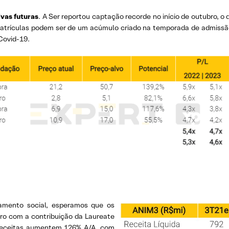
vas futuras
. A Ser reportou captação recorde no início de outubro, 
trículas podem ser de um acúmulo criado na temporada de admissão d
Covid-19.
amento social, esperamos que os
eiro com a contribuição da Laureate
 receitas aumentem 126% A/A, com