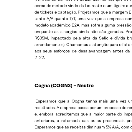
cerca de metade vindo da Laureate e um ligeiro a
de tickets e captação. Projetamos que a margem 
tanto A/A quanto T/T, uma vez que a empresa con
modelo acadêmico E2A, mas sofre alguma pressão 
enquanto as sinergias ainda não são geradas. Pro
R$35M, impactado pela alta da Selic e dívida br
arrendamentos). Chamamos a atenção para o fato d
aos seus esforços de desalavancagem antes da 
2T22.
Cogna (COGN3) – Neutro
Esperamos que a Cogna tenha mais uma vez um t
resultados. A empresa passa por um processo de r
e, embora acreditemos que a maior parte do impa
anteriores, a retomada das aulas presenciais pr
Esperamos que as receitas diminuam 5% A/A, com o