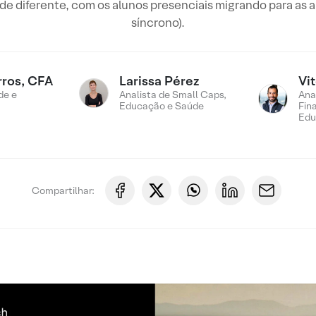
e diferente, com os alunos presenciais migrando para as au
síncrono).
rros, CFA
Larissa Pérez
Vit
de e
Analista de Small Caps,
Ana
Educação e Saúde
Fin
Edu
Compartilhar: