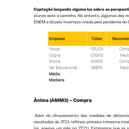
Captação lançando alguma luz sobre as perspecti
alunos está a caminho. No entanto, algumas das ma
ENEM e (ii) pela incerteza criada pela pandemia do 
Ânima (ANIM3) – Compra
Além do afrouxamento das medidas de distanci
resultados do 3T21 reflitam primeiro trimestre int
(vs. apenas um mês no 2T21). Estimamos que as