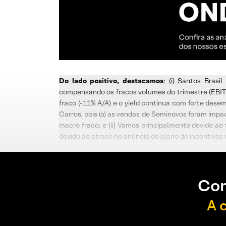
Do lado positivo, destacamos
: (i) Santos Brasi
compensando os fracos volumes do trimestre (EBITD
fraco (-11% A/A) e o yield continua com forte des
Carros, pois (a) as vendas de Seminovos foram impa
macro fraco; e (ii) Vamos principalmente devido 
devido ao atraso no anúncio do plano de incentivos 
Con
A 