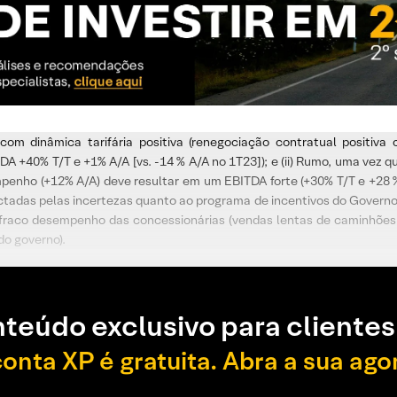
l com dinâmica tarifária positiva (renegociação contratual positi
A +40% T/T e +1% A/A [vs. -14 % A/A no 1T23]); e (ii) Rumo, uma vez 
empenho (+12% A/A) deve resultar em um EBITDA forte (+30% T/T e +28 
ctadas pelas incertezas quanto ao programa de incentivos do Governo
ao fraco desempenho das concessionárias (vendas lentas de caminhões
do governo).
teúdo exclusivo para clientes
conta XP é gratuita. Abra a sua ago