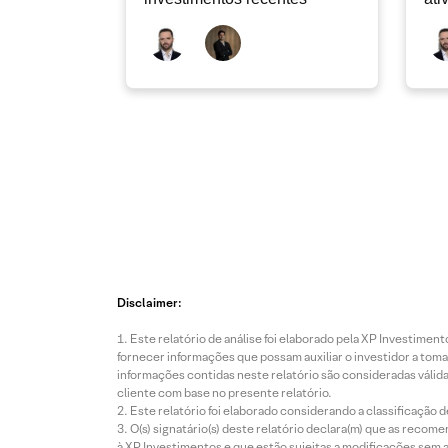
Disclaimer:
Este relatório de análise foi elaborado pela XP Investim
fornecer informações que possam auxiliar o investidor a toma
informações contidas neste relatório são consideradas válida
cliente com base no presente relatório.
Este relatório foi elaborado considerando a classificação d
O(s) signatário(s) deste relatório declara(m) que as reco
à XP Investimentos e que estão sujeitas a modificações sem 