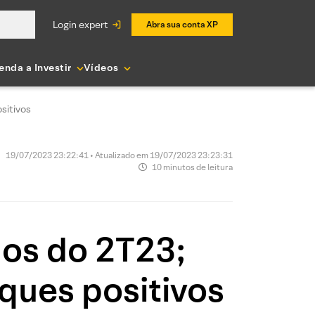
login expert
Abra sua conta XP
enda a Investir
Vídeos
sitivos
19/07/2023 23:22:41 • Atualizado em 19/07/2023 23:23:31
10 minutos de leitura
dos do 2T23;
ques positivos