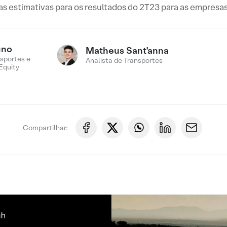
as estimativas para os resultados do 2T23 para as empresa
uno
Matheus Sant'anna
sportes e
Analista de Transportes
Equity
Compartilhar: