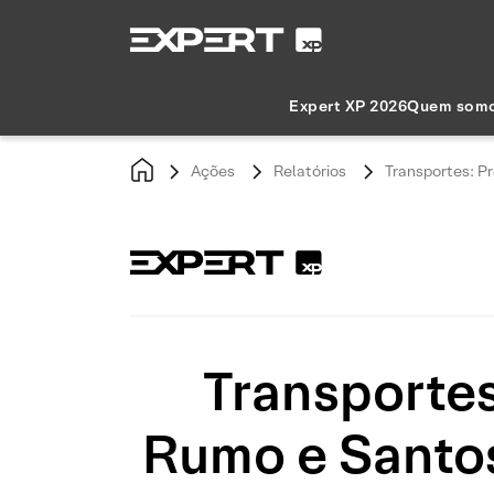
Expert XP 2026
Quem som
Ações
Relatórios
Transportes: Pr
Transportes
Rumo e Santos