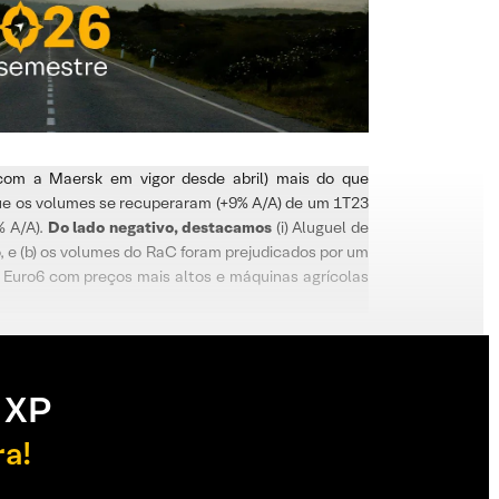
va com a Maersk em vigor desde abril) mais do que
que os volumes se recuperaram (+9% A/A) de um 1T23
% A/A).
Do lado negativo, destacamos
(i) Aluguel de
, e (b) os volumes do RaC foram prejudicados por um
 Euro6 com preços mais altos e máquinas agrícolas
 XP
ra!