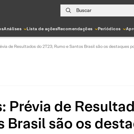
Buscar
os
Análises
Lista de ações
Recomendações
Periódicos
Apr
évia de Resultados do 2T23; Rumo e Santos Brasil são os destaques po
: Prévia de Resulta
 Brasil são os desta