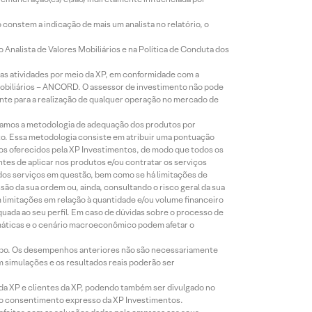
constem a indicação de mais um analista no relatório, o
Analista de Valores Mobiliários e na Política de Conduta dos
s atividades por meio da XP, em conformidade com a
Mobiliários – ANCORD. O assessor de investimento não pode
iente para a realização de qualquer operação no mercado de
lizamos a metodologia de adequação dos produtos por
to. Essa metodologia consiste em atribuir uma pontuação
tos oferecidos pela XP Investimentos, de modo que todos os
ntes de aplicar nos produtos e/ou contratar os serviços
 dos serviços em questão, bem como se há limitações de
o da sua ordem ou, ainda, consultando o risco geral da sua
m limitações em relação à quantidade e/ou volume financeiro
equada ao seu perfil. Em caso de dúvidas sobre o processo de
imáticas e o cenário macroeconômico podem afetar o
empo. Os desempenhos anteriores não são necessariamente
m simulações e os resultados reais poderão ser
 da XP e clientes da XP, podendo também ser divulgado no
évio consentimento expresso da XP Investimentos.