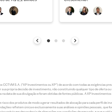
entos CCTVM S.A. (“XP Investimentos ou XP”) de acordo com todas as exigências p
r sua própria decisão de investimento, não constituindo qualquer tipo de oferta ou
s na data de sua divulgação e foram obtidas de fontes públicas. A XP Investimentos
e risco dos produtos de modo a gerar resultados de alocação para cada perfil de inv
mendações refletem única e exclusivamente suas análises e opiniões pessoais, que 
aviso prévio em decorrência de alterações nas condições de mercado, e que sua(s)