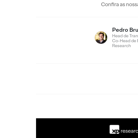
Confira as noss
Pedro Br
Head de Tran
Co-Head de 
Research