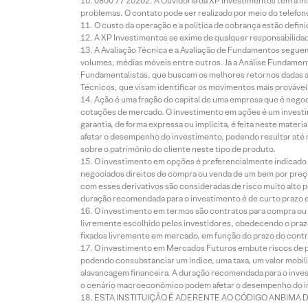
0800 77 20202. A Ouvidoria da XP Investimentos tem a mi
problemas. O contato pode ser realizado por meio do telefon
O custo da operação e a política de cobrança estão defini
A XP Investimentos se exime de qualquer responsabilidade
A Avaliação Técnica e a Avaliação de Fundamentos seguem
volumes, médias móveis entre outros. Já a Análise Fundament
Fundamentalistas, que buscam os melhores retornos dadas as
Técnicos, que visam identificar os movimentos mais prováveis 
Ação é uma fração do capital de uma empresa que é negoci
cotações de mercado. O investimento em ações é um investi
garantia, de forma expressa ou implícita, é feita neste ma
afetar o desempenho do investimento, podendo resultar até 
sobre o patrimônio do cliente neste tipo de produto.
O investimento em opções é preferencialmente indicado pa
negociados direitos de compra ou venda de um bem por preço
com esses derivativos são consideradas de risco muito alto p
duração recomendada para o investimento é de curto prazo e 
O investimento em termos são contratos para compra ou a
livremente escolhido pelos investidores, obedecendo o prazo
fixados livremente em mercado, em função do prazo do contr
O investimento em Mercados Futuros embute riscos de pe
podendo consubstanciar um índice, uma taxa, um valor mobiliá
alavancagem financeira. A duração recomendada para o invest
o cenário macroeconômico podem afetar o desempenho do i
ESTA INSTITUIÇÃO É ADERENTE AO CÓDIGO ANBIMA 