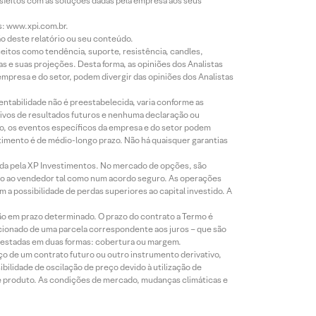
isfeitos com as soluções dadas pela empresa aos seus
s: www.xpi.com.br.
ão deste relatório ou seu conteúdo.
eitos como tendência, suporte, resistência, candles,
s e suas projeções. Desta forma, as opiniões dos Analistas
presa e do setor, podem divergir das opiniões dos Analistas
entabilidade não é preestabelecida, varia conforme as
ivos de resultados futuros e nenhuma declaração ou
co, os eventos específicos da empresa e do setor podem
timento é de médio-longo prazo. Não há quaisquer garantias
icada pela XP Investimentos. No mercado de opções, são
mio ao vendedor tal como num acordo seguro. As operações
a possibilidade de perdas superiores ao capital investido. A
ão em prazo determinado. O prazo do contrato a Termo é
icionado de uma parcela correspondente aos juros – que são
prestadas em duas formas: cobertura ou margem.
o de um contrato futuro ou outro instrumento derivativo,
bilidade de oscilação de preço devido à utilização de
de produto. As condições de mercado, mudanças climáticas e