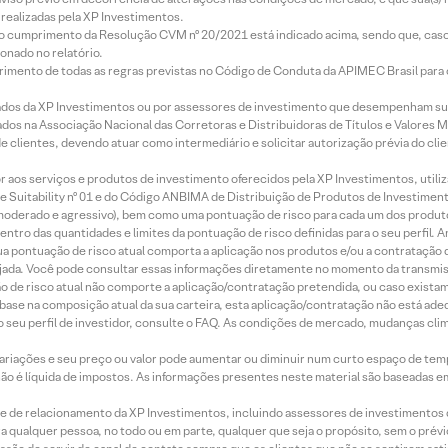
realizadas pela XP Investimentos.
lo cumprimento da Resolução CVM nº 20/2021 está indicado acima, sendo que, caso 
onado no relatório.
imento de todas as regras previstas no Código de Conduta da APIMEC Brasil para o 
ados da XP Investimentos ou por assessores de investimento que desempenham sua
os na Associação Nacional das Corretoras e Distribuidoras de Títulos e Valores 
de clientes, devendo atuar como intermediário e solicitar autorização prévia do cl
idor aos serviços e produtos de investimento oferecidos pela XP Investimentos, uti
 Suitability nº 01 e do Código ANBIMA de Distribuição de Produtos de Investimen
r, moderado e agressivo), bem como uma pontuação de risco para cada um dos produ
ntro das quantidades e limites da pontuação de risco definidas para o seu perfil. A
 sua pontuação de risco atual comporta a aplicação nos produtos e/ou a contratação
jada. Você pode consultar essas informações diretamente no momento da transmissã
ação de risco atual não comporte a aplicação/contratação pretendida, ou caso exista
m base na composição atual da sua carteira, esta aplicação/contratação não está ad
 seu perfil de investidor, consulte o FAQ. As condições de mercado, mudanças cl
 variações e seu preço ou valor pode aumentar ou diminuir num curto espaço de t
 não é líquida de impostos. As informações presentes neste material são baseadas e
rede de relacionamento da XP Investimentos, incluindo assessores de investimentos
ara qualquer pessoa, no todo ou em parte, qualquer que seja o propósito, sem o pr