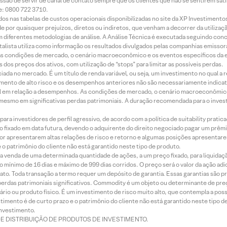
ssão de servir de canal de contato sempre que os clientes que não se sentirem sat
e: 0800 722 3710.
dos nas tabelas de custos operacionais disponibilizadas no site da XP Investimento
 por quaisquer prejuízos, diretos ou indiretos, que venham a decorrer da utilizaç
 diferentes metodologias de análise. A Análise Técnica é executada seguindo conc
alista utiliza como informação os resultados divulgados pelas companhias emissora
 condições de mercado, o cenário macroeconômico e os eventos específicos da em
dos preços dos ativos, com utilização de “stops” para limitar as possíveis perdas.
ada no mercado. É um título de renda variável, ou seja, um investimento no qual a r
mento de alto risco e os desempenhos anteriores não são necessariamente indicat
terial em relação a desempenhos. As condições de mercado, o cenário macroeconômi
mesmo em significativas perdas patrimoniais. A duração recomendada para o inves
ra investidores de perfil agressivo, de acordo com a política de suitability prat
 fixado em data futura, devendo o adquirente do direito negociado pagar um prê
or apresentarem altas relações de risco e retorno e algumas posições apresentarem 
o patrimônio do cliente não está garantido neste tipo de produto.
 venda de uma determinada quantidade de ações, a um preço fixado, para liquidaç
 mínimo de 16 dias e máximo de 999 dias corridos. O preço será o valor da ação ad
ato. Toda transação a termo requer um depósito de garantia. Essas garantias são 
rdas patrimoniais significativos. Commodity é um objeto ou determinante de preç
rio ou produto físico. É um investimento de risco muito alto, que contempla a possi
imento é de curto prazo e o patrimônio do cliente não está garantido neste tipo 
nvestimento.
DE DISTRIBUIÇÃO DE PRODUTOS DE INVESTIMENTO.