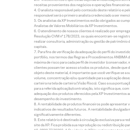
receitas provenientes dos negócios e operações financeiras 
O analista responsável pelo conteúdo deste relatório e pe
responsável será o primeiro analista credenciado a ser menci
Os analistas da XP Investimentos estão obrigados ao cumpr
Analistas de Valores Mobiliários da XP Investimentos.
O atendimento de nossos clientes é realizado por empreg
Resolução CVM nº 178/2023, os quais encontram-se registrad
realizar consultoria, administração ou gestão de patrimônio 
capitais.
Para fins de verificação da adequação do perfil do invest
portfólio, nos termos das Regras e Procedimentos ANBIMA de
máxima de risco para cada perfil de investidor (conservado
clientes possam ter acesso a todos os produtos, desde que de
objeto deste material, é importante que você verifique se a
volume, concentração e/ou quantidade para a aplicação dese
carteira na tela de carteira (Visão Risco). Caso a sua pontu
para a referida aplicação/contratação, isto significa que, co
adequação dos produtos oferecidos pela XP Investimentos ao
desempenho do investimento.
A rentabilidade de produtos financeiros pode apresentar
indicativos de resultados futuros. A rentabilidade divulgada
significativamente diferentes.
Este relatório é destinado à circulação exclusiva para a 
site da XP. Fica proibida sua reprodução ou redistribuição p