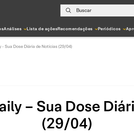
Buscar
os
Análises
Lista de ações
Recomendações
Periódicos
Apr
y - Sua Dose Diária de Notícias (29/04)
ily – Sua Dose Diár
(29/04)