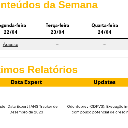
nteúdos da Semana
gunda-feira
Terça-feira
Quarta-feira
22/04
23/04
24/04
Acesse
–
–
timos Relatórios
Data Expert
Updates
de: Data Expert | ANS Tracker de
Odontoprev (ODPV3): Execução i
Dezembro de 2023
com pouco potencial de cresc