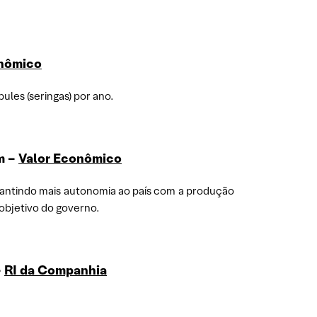
onômico
les (seringas) por ano.
m –
Valor Econômico
garantindo mais autonomia ao país com a produção
objetivo do governo.
–
RI da Companhia