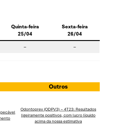
Quinta-feira
Sexta-feira
25/04
26/04
–
–
Outros
Odontoprev (ODPV3) – 4T23: Resultados
mpecável
ligeiramente positivos, com lucro líquido
imento
acima da nossa estimativa