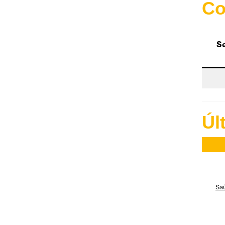
Co
Se
Úl
Saú