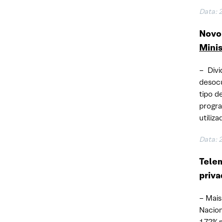
Data: 
Novo 
Minis
– Div
desocu
tipo d
progra
utiliza
Data: 
Telem
priv
– Mais
Nacio
172% m