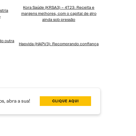
Kora Saúde (KRSA3) – 4T23: Receita e
stria
margens melhores, com o capital de giro
o
ainda sob pressão
do outra
Hapvida (HAPV3): Recomprando confiança
s, abra a sua!
CLIQUE AQUI