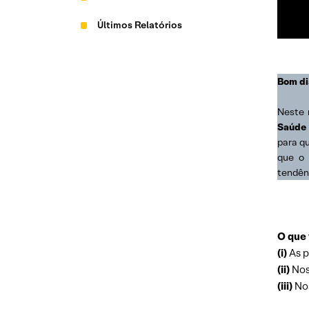
Últimos Relatórios
Bom di
Neste 
Saúde
para q
que o 
tendên
O que 
(i)
As p
(ii)
Nos
(iii)
Nos