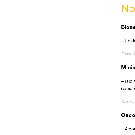
No
Biomm
– Unid
Data: 
Minis
– Luci
nacion
Data: 
Onco
– A co