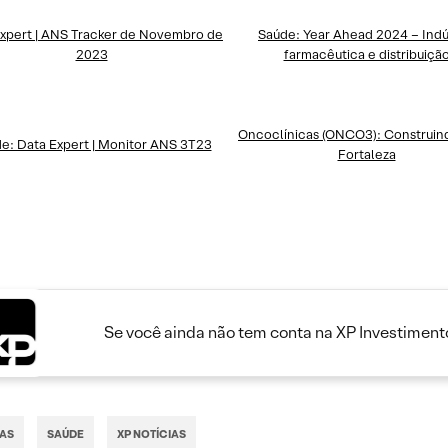
xpert | ANS Tracker de Novembro de
Saúde: Year Ahead 2024 – Indú
2023
farmacêutica e distribuiçã
Oncoclínicas (ONCO3): Construin
e: Data Expert | Monitor ANS 3T23
Fortaleza
Se você ainda não tem conta na XP Investimento
IAS
SAÚDE
XP NOTÍCIAS