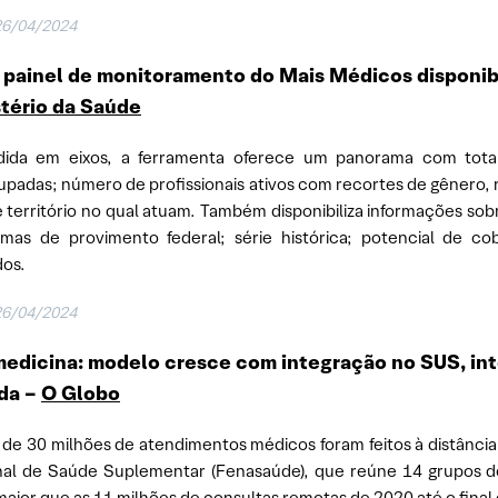
26/04/2024
painel de monitoramento do Mais Médicos disponibi
tério da Saúde
idida em eixos, a ferramenta oferece um panorama com tota
padas; número de profissionais ativos com recortes de gênero, raç
e território no qual atuam. Também disponibiliza informações sob
mas de provimento federal; série histórica; potencial de co
dos.
26/04/2024
edicina: modelo cresce com integração no SUS, inte
ada –
O Globo
 de 30 milhões de atendimentos médicos foram feitos à distânc
nal de Saúde Suplementar (Fenasaúde), que reúne 14 grupos d
aior que as 11 milhões de consultas remotas de 2020 até o final