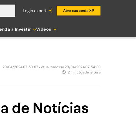
login expert
Abra sua conta XP
enda a Investir
Vídeos
29/04/2024 07:50:07 • Atualizado em 29/04/2024 07:54:30
2 minutos de leitura
ia de Notícias