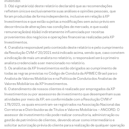
investidor.
O(s) signatário(s) deste relatório declara(m) que as recomendações
refletem única e exclusivamente suas análises e opiniões pessoais, que
foram produzidas de forma independente, inclusive em relação à XP
Investimentos e que estão sujeitas a modificações sem aviso prévio em
decorrência de alterações nas condições de mercado, e que sua(s)
remuneração(es) é(são) indiretamente influenciada por receitas
provenientes dos negócios e operações financeiras realizadas pela XP
Investimentos.
O analista responsável pelo conteúdo deste relatório e pelo cumprimento
da Resolução CVM nº 20/2021 está indicado acima, sendo que, caso constem
a indicação de mais um analista no relatório, o responsável será o primeiro
analista credenciado a ser mencionado no relatório.
Os analistas da XP Investimentos estão obrigados ao cumprimento de
todas as regras previstas no Código de Conduta da APIMEC Brasil para o
Analista de Valores Mobiliários e na Política de Conduta dos Analistas de
Valores Mobiliários da XP Investimentos.
O atendimento de nossos clientes é realizado por empregados da XP
Investimentos ou por assessores de investimento que desempenham suas
atividades por meio da XP, em conformidade com a Resolução CVM nº
178/2023, os quais encontram-se registrados na Associação Nacional das
Corretoras e Distribuidoras de Títulos e Valores Mobiliários – ANCORD. O
assessor de investimento não pode realizar consultoria, administração ou
gestão de patrimônio de clientes, devendo atuar como intermediário e
solicitar autorização prévia do cliente para a realização de qualquer operação