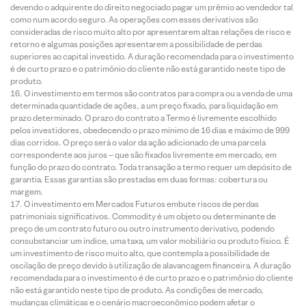
devendo o adquirente do direito negociado pagar um prêmio ao vendedor tal
como num acordo seguro. As operações com esses derivativos são
consideradas de risco muito alto por apresentarem altas relações de risco e
retorno e algumas posições apresentarem a possibilidade de perdas
superiores ao capital investido. A duração recomendada para o investimento
é de curto prazo e o patrimônio do cliente não está garantido neste tipo de
produto.
O investimento em termos são contratos para compra ou a venda de uma
determinada quantidade de ações, a um preço fixado, para liquidação em
prazo determinado. O prazo do contrato a Termo é livremente escolhido
pelos investidores, obedecendo o prazo mínimo de 16 dias e máximo de 999
dias corridos. O preço será o valor da ação adicionado de uma parcela
correspondente aos juros – que são fixados livremente em mercado, em
função do prazo do contrato. Toda transação a termo requer um depósito de
garantia. Essas garantias são prestadas em duas formas: cobertura ou
margem.
O investimento em Mercados Futuros embute riscos de perdas
patrimoniais significativos. Commodity é um objeto ou determinante de
preço de um contrato futuro ou outro instrumento derivativo, podendo
consubstanciar um índice, uma taxa, um valor mobiliário ou produto físico. É
um investimento de risco muito alto, que contempla a possibilidade de
oscilação de preço devido à utilização de alavancagem financeira. A duração
recomendada para o investimento é de curto prazo e o patrimônio do cliente
não está garantido neste tipo de produto. As condições de mercado,
mudanças climáticas e o cenário macroeconômico podem afetar o