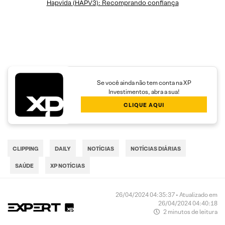
Hapvida (HAPV3): Recomprando confiança
Se você ainda não tem conta na XP
Investimentos, abra a sua!
CLIQUE AQUI
CLIPPING
DAILY
NOTÍCIAS
NOTÍCIAS DIÁRIAS
SAÚDE
XP NOTÍCIAS
26/04/2024 04:35:37 • Atualizado em
26/04/2024 04:40:18
2 minutos de leitura