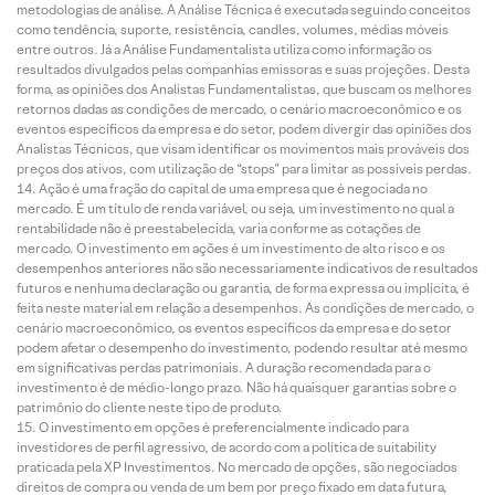
metodologias de análise. A Análise Técnica é executada seguindo conceitos
como tendência, suporte, resistência, candles, volumes, médias móveis
entre outros. Já a Análise Fundamentalista utiliza como informação os
resultados divulgados pelas companhias emissoras e suas projeções. Desta
forma, as opiniões dos Analistas Fundamentalistas, que buscam os melhores
retornos dadas as condições de mercado, o cenário macroeconômico e os
eventos específicos da empresa e do setor, podem divergir das opiniões dos
Analistas Técnicos, que visam identificar os movimentos mais prováveis dos
preços dos ativos, com utilização de “stops” para limitar as possíveis perdas.
Ação é uma fração do capital de uma empresa que é negociada no
mercado. É um título de renda variável, ou seja, um investimento no qual a
rentabilidade não é preestabelecida, varia conforme as cotações de
mercado. O investimento em ações é um investimento de alto risco e os
desempenhos anteriores não são necessariamente indicativos de resultados
futuros e nenhuma declaração ou garantia, de forma expressa ou implícita, é
feita neste material em relação a desempenhos. As condições de mercado, o
cenário macroeconômico, os eventos específicos da empresa e do setor
podem afetar o desempenho do investimento, podendo resultar até mesmo
em significativas perdas patrimoniais. A duração recomendada para o
investimento é de médio-longo prazo. Não há quaisquer garantias sobre o
patrimônio do cliente neste tipo de produto.
O investimento em opções é preferencialmente indicado para
investidores de perfil agressivo, de acordo com a política de suitability
praticada pela XP Investimentos. No mercado de opções, são negociados
direitos de compra ou venda de um bem por preço fixado em data futura,