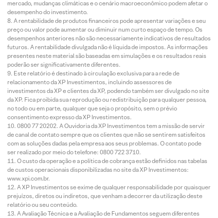
mercado, mudanças climáticas e o cenário macroeconômico podem afetar o
desempenho do investimento.
A rentabilidade de produtos financeiros pode apresentar variações e seu
preço ou valor pode aumentar ou diminuir num curto espaço de tempo. Os
desempenhos anteriores não são necessariamente indicativos de resultados
futuros. A rentabilidade divulgada não é líquida de impostos. As informações
presentes neste material são baseadas em simulações e os resultados reais
poderão ser significativamente diferentes.
Este relatório é destinado à circulação exclusiva para a rede de
relacionamento da XP Investimentos, incluindo assessores de
investimentos da XP e clientes da XP, podendo também ser divulgado no site
da XP. Fica proibida sua reprodução ou redistribuição para qualquer pessoa,
no todo ou em parte, qualquer que seja o propósito, sem o prévio
consentimento expresso da XP Investimentos.
0800 77 20202. A Ouvidoria da XP Investimentos tem a missão de servir
de canal de contato sempre que os clientes que não se sentirem satisfeitos
com as soluções dadas pela empresa aos seus problemas. O contato pode
ser realizado por meio do telefone: 0800 722 3710.
O custo da operação e a política de cobrança estão definidos nas tabelas
de custos operacionais disponibilizadas no site da XP Investimentos:
www.xpi.com.br.
A XP Investimentos se exime de qualquer responsabilidade por quaisquer
prejuízos, diretos ou indiretos, que venham a decorrer da utilização deste
relatório ou seu conteúdo.
A Avaliação Técnica e a Avaliação de Fundamentos seguem diferentes