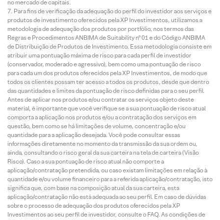
no mercado de capitais.
Para fins de verificação da adequação do perfil do investidor aos serviços e
produtos de investimento oferecidos pela XP Investimentos, utilizamos a
metodologia de adequação dos produtos por portfólio, nos termos das
Regras e Procedimentos ANBIMA de Suitability nº 01 e do Código ANBIMA
de Distribuição de Produtos de Investimento. Essa metodologia consiste em
atribuir uma pontuação máxima de risco para cada perfil de investidor
(conservador, moderado e agressivo), bem como uma pontuação de risco
para cada um dos produtos oferecidos pela XP Investimentos, de modo que
todos os clientes possam ter acesso a todos os produtos, desde que dentro
das quantidades e limites da pontuação de risco definidas para o seu perfil.
Antes de aplicar nos produtos e/ou contratar os serviços objeto deste
material, é importante que você verifique se a sua pontuação de risco atual
comporta a aplicação nos produtos e/ou a contratação dos serviços em
questão, bem como se há limitações de volume, concentração e/ou
quantidade para a aplicação desejada. Você pode consultar essas
informações diretamente no momento da transmissão da sua ordem ou,
ainda, consultando o risco geral da sua carteira na tela de carteira (Visão
Risco). Caso a sua pontuação de risco atual não comporte a
aplicação/contratação pretendida, ou caso existam limitações em relação à
quantidade e/ou volume financeiro para a referida aplicação/contratação, isto
significa que, com base na composição atual da sua carteira, esta
aplicação/contratação não está adequada ao seu perfil. Em caso de dúvidas
sobre o processo de adequação dos produtos oferecidos pela XP
Investimentos ao seu perfil de investidor, consulte o FAQ. As condições de