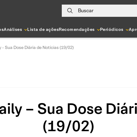
Buscar
os
Análises
Lista de ações
Recomendações
Periódicos
Apr
y - Sua Dose Diária de Notícias (19/02)
ily – Sua Dose Diár
(19/02)