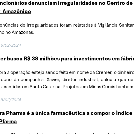
ncionários denunciam irregularidades no Centro de
r Amazônico
enúncias de irregularidades foram relatadas à Vigilância Sanit
ho no Amazonas.
18/02/2024
r busca R$ 38 milhões para investimentos em fábri
ra a operação esteja sendo feita em nome da Cremer, o dinheir
 dono da companhia. Xavier, diretor industrial, calcula que
s mantidas em Santa Catarina. Projetos em Minas Gerais també
16/02/2024
a Pharma é a única farmacêutica a compor o Índice
Pfarma