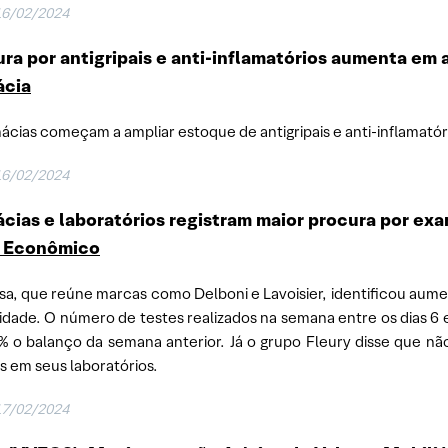
16/02/2024
ra por antigripais e anti-inflamatórios aumenta em 
ácia
ácias começam a ampliar estoque de antigripais e anti-inflamatór
16/02/2024
cias e laboratórios registram maior procura por ex
r Econômico
sa, que reúne marcas como Delboni e Lavoisier, identificou au
vidade. O número de testes realizados na semana entre os dias 6 
 o balanço da semana anterior. Já o grupo Fleury disse que não
 em seus laboratórios.
17/02/2024