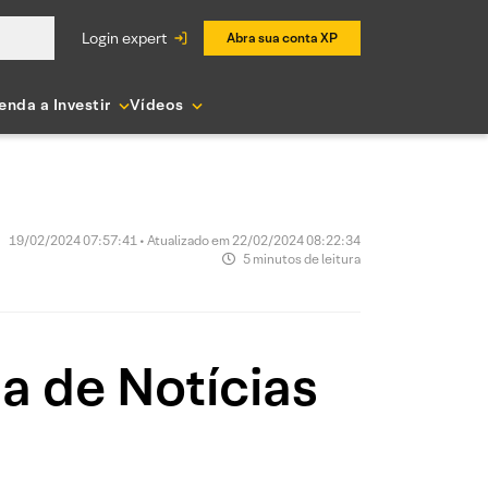
login expert
Abra sua conta XP
enda a Investir
Vídeos
19/02/2024 07:57:41 • Atualizado em 22/02/2024 08:22:34
5 minutos de leitura
ia de Notícias