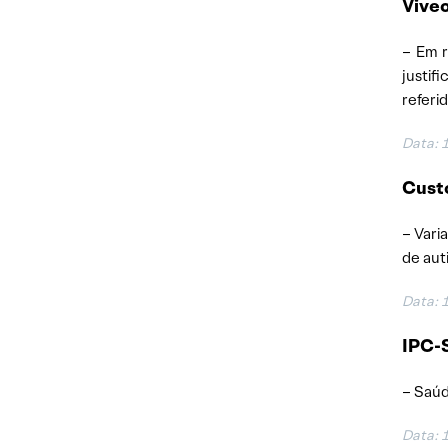
Viveo
– Em r
justif
referid
Data: 
Custo
– Vari
de auti
Data: 
IPC-S
– Saúd
Data: 