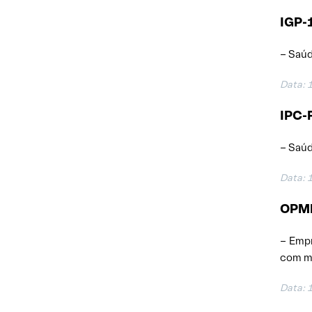
IGP-1
– Saúd
Data: 
IPC-F
– Saúd
Data: 
OPME 
– Empr
com me
Data: 