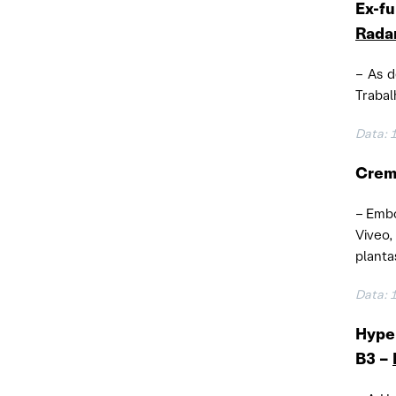
Ex-fu
Rada
– As d
Trabal
Data: 
Creme
– Embo
Viveo,
planta
Data: 
Hyper
B3 –