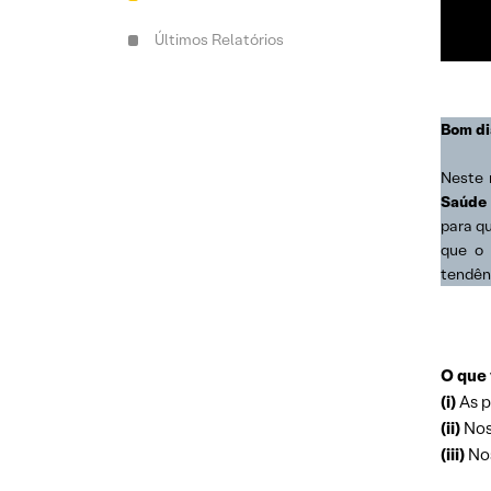
Últimos Relatórios
Bom di
Neste 
Saúde
para q
que o 
tendên
O que 
(i)
As p
(ii)
Nos
(iii)
Nos