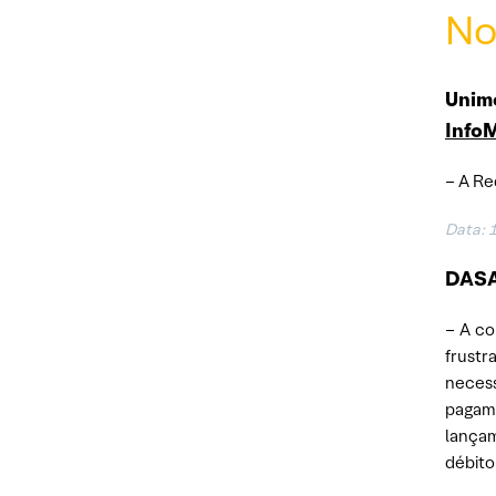
No
Unime
Info
– A Re
Data: 
DASA
– A co
frustr
necess
pagame
lançam
débito