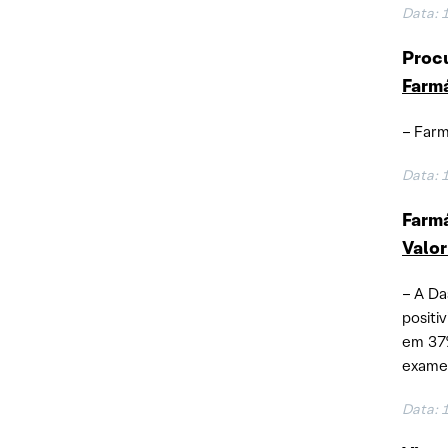
Data: 
Procu
Farm
– Farm
Data: 
Farmá
Valo
– A Da
positi
em 37%
exames
Data: 