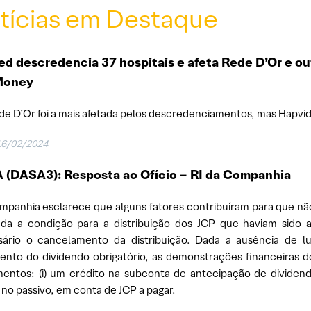
tícias em Destaque
d descredencia 37 hospitais e afeta Rede D’Or e ou
Money
de D’Or foi a mais afetada pelos descredenciamentos, mas Hapvid
16/02/2024
 (DASA3): Resposta ao Ofício –
RI da Companhia
mpanhia esclarece que alguns fatores contribuíram para que nã
ada a condição para a distribuição dos JCP que haviam sido 
ário o cancelamento da distribuição. Dada a ausência de luc
nto do dividendo obrigatório, as demonstrações financeiras d
entos: (i) um crédito na subconta de antecipação de dividendos
 no passivo, em conta de JCP a pagar.