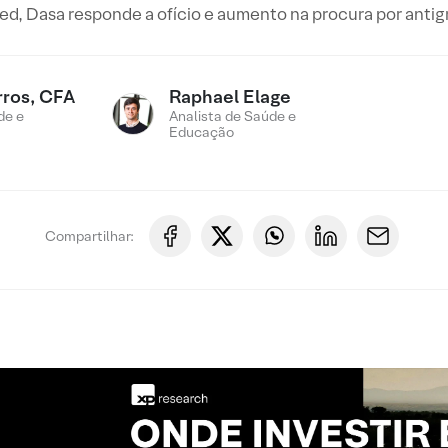
 Dasa responde a ofício e aumento na procura por antigr
rros, CFA
Raphael Elage
de e
Analista de Saúde e
Educação
Compartilhar: