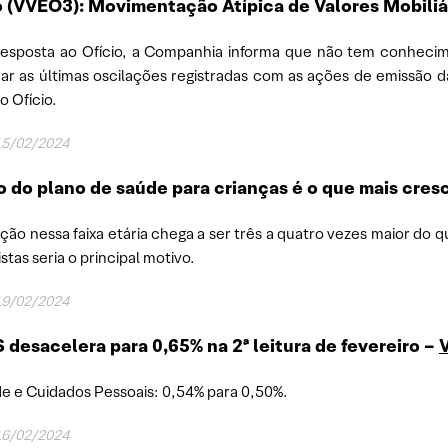
 (VVEO3): Movimentação Atípica de Valores Mobiliá
esposta ao Ofício, a Companhia informa que não tem conhecim
icar as últimas oscilações registradas com as ações de emissão 
o Ofício.
15/02/2024
 do plano de saúde para crianças é o que mais cres
ação nessa faixa etária chega a ser três a quatro vezes maior do 
stas seria o principal motivo.
19/02/2024
 desacelera para 0,65% na 2ª leitura de fevereiro –
e e Cuidados Pessoais: 0,54% para 0,50%.
16/02/2024