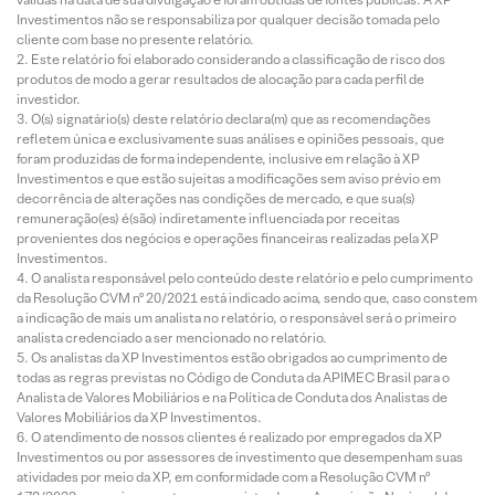
Investimentos não se responsabiliza por qualquer decisão tomada pelo
cliente com base no presente relatório.
Este relatório foi elaborado considerando a classificação de risco dos
produtos de modo a gerar resultados de alocação para cada perfil de
investidor.
O(s) signatário(s) deste relatório declara(m) que as recomendações
refletem única e exclusivamente suas análises e opiniões pessoais, que
foram produzidas de forma independente, inclusive em relação à XP
Investimentos e que estão sujeitas a modificações sem aviso prévio em
decorrência de alterações nas condições de mercado, e que sua(s)
remuneração(es) é(são) indiretamente influenciada por receitas
provenientes dos negócios e operações financeiras realizadas pela XP
Investimentos.
O analista responsável pelo conteúdo deste relatório e pelo cumprimento
da Resolução CVM nº 20/2021 está indicado acima, sendo que, caso constem
a indicação de mais um analista no relatório, o responsável será o primeiro
analista credenciado a ser mencionado no relatório.
Os analistas da XP Investimentos estão obrigados ao cumprimento de
todas as regras previstas no Código de Conduta da APIMEC Brasil para o
Analista de Valores Mobiliários e na Política de Conduta dos Analistas de
Valores Mobiliários da XP Investimentos.
O atendimento de nossos clientes é realizado por empregados da XP
Investimentos ou por assessores de investimento que desempenham suas
atividades por meio da XP, em conformidade com a Resolução CVM nº