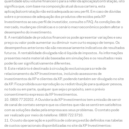
quantidade e/ou volume financeiro para a referida aplicação/contratação, isto
significa que, com base na composição atual da sua carteira, esta
aplicação/contratação não está adequada ao seu perfil. Em caso de dúvidas
sobre o processo de adequação dos produtos oferecidos pela XP
Investimentos ao seu perfil de investidor, consulte o FAQ. As condições de
mercado, mudanças climáticas e o cenário macroeconômico podem afetar o
desempenho do investimento.
A rentabilidade de produtos financeiros pode apresentar variações e seu
preço ou valor pode aumentar ou diminuir num curto espaço de tempo. Os
desempenhos anteriores não são necessariamente indicativos de resultados
futuros. A rentabilidade divulgada não é líquida de impostos. As informações
presentes neste material são baseadas em simulações e os resultados reais
poderão ser significativamente diferentes.
Este relatório é destinado à circulação exclusiva para a rede de
relacionamento da XP Investimentos, incluindo assessores de
investimentos da XP e clientes da XP, podendo também ser divulgado no site
da XP. Fica proibida sua reprodução ou redistribuição para qualquer pessoa,
no todo ou em parte, qualquer que seja o propósito, sem o prévio
consentimento expresso da XP Investimentos.
0800 77 20202. A Ouvidoria da XP Investimentos tem a missão de servir
de canal de contato sempre que os clientes que não se sentirem satisfeitos
com as soluções dadas pela empresa aos seus problemas. O contato pode
ser realizado por meio do telefone: 0800 722 3710.
O custo da operação e a política de cobrança estão definidos nas tabelas
de custos operacionais disponibilizadas no site da XP Investimentos: