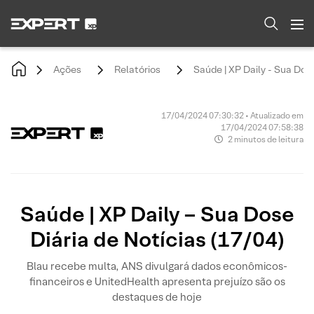
Ações
Relatórios
Saúde | XP Daily - Sua Dose
17/04/2024 07:30:32 • Atualizado em
17/04/2024 07:58:38
2 minutos de leitura
Saúde | XP Daily – Sua Dose
Diária de Notícias (17/04)
Blau recebe multa, ANS divulgará dados econômicos-
financeiros e UnitedHealth apresenta prejuízo são os
destaques de hoje