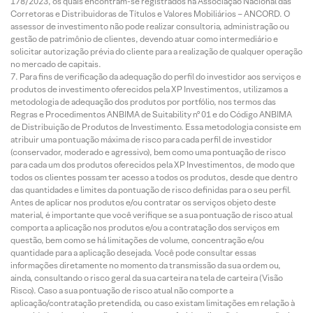
178/2023, os quais encontram-se registrados na Associação Nacional das
Corretoras e Distribuidoras de Títulos e Valores Mobiliários – ANCORD. O
assessor de investimento não pode realizar consultoria, administração ou
gestão de patrimônio de clientes, devendo atuar como intermediário e
solicitar autorização prévia do cliente para a realização de qualquer operação
no mercado de capitais.
Para fins de verificação da adequação do perfil do investidor aos serviços e
produtos de investimento oferecidos pela XP Investimentos, utilizamos a
metodologia de adequação dos produtos por portfólio, nos termos das
Regras e Procedimentos ANBIMA de Suitability nº 01 e do Código ANBIMA
de Distribuição de Produtos de Investimento. Essa metodologia consiste em
atribuir uma pontuação máxima de risco para cada perfil de investidor
(conservador, moderado e agressivo), bem como uma pontuação de risco
para cada um dos produtos oferecidos pela XP Investimentos, de modo que
todos os clientes possam ter acesso a todos os produtos, desde que dentro
das quantidades e limites da pontuação de risco definidas para o seu perfil.
Antes de aplicar nos produtos e/ou contratar os serviços objeto deste
material, é importante que você verifique se a sua pontuação de risco atual
comporta a aplicação nos produtos e/ou a contratação dos serviços em
questão, bem como se há limitações de volume, concentração e/ou
quantidade para a aplicação desejada. Você pode consultar essas
informações diretamente no momento da transmissão da sua ordem ou,
ainda, consultando o risco geral da sua carteira na tela de carteira (Visão
Risco). Caso a sua pontuação de risco atual não comporte a
aplicação/contratação pretendida, ou caso existam limitações em relação à