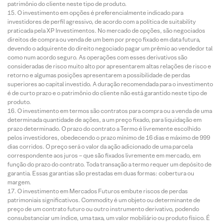
patrimônio do cliente neste tipo de produto.
O investimento em opções é preferencialmente indicado para
investidores de perfil agressivo, de acordo com a política de suitability
praticada pela XP Investimentos. No mercado de opções, são negociados
direitos de compra ou venda de um bem por preço fixado em data futura,
devendo o adquirente do direito negociado pagar um prêmio ao vendedor tal
como num acordo seguro. As operações com esses derivativos são
consideradas de risco muito alto por apresentarem altas relações de risco e
retorno e algumas posições apresentarem a possibilidade de perdas
superiores ao capital investido. A duração recomendada para o investimento
é de curto prazo e o patrimônio do cliente não está garantido neste tipo de
produto.
O investimento em termos são contratos para compra ou a venda de uma
determinada quantidade de ações, a um preço fixado, para liquidação em
prazo determinado. O prazo do contrato a Termo é livremente escolhido
pelos investidores, obedecendo o prazo mínimo de 16 dias e máximo de 999
dias corridos. O preço será o valor da ação adicionado de uma parcela
correspondente aos juros – que são fixados livremente em mercado, em
função do prazo do contrato. Toda transação a termo requer um depósito de
garantia. Essas garantias são prestadas em duas formas: cobertura ou
margem.
O investimento em Mercados Futuros embute riscos de perdas
patrimoniais significativos. Commodity é um objeto ou determinante de
preço de um contrato futuro ou outro instrumento derivativo, podendo
consubstanciar um índice, uma taxa, um valor mobiliário ou produto físico. É