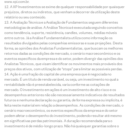
www.xpi.com.br.
A XP Investimentos se exime de qualquer responsabilidade por quaisquer
prejuízos, diretos ou indiretos, que venham a decorrer da utilização deste
relatório ou seu conteúdo.
A Avaliação Técnica e a Avaliação de Fundamentos seguem diferentes
metodologias de análise. A Análise Técnica é executada seguindo conceitos
como tendência, suporte, resistência, candles, volumes, médias móveis
entre outros. Já a Análise Fundamentalista utiliza como informação os
resultados divulgados pelas companhias emissoras e suas projeções. Desta
forma, as opiniões dos Analistas Fundamentalistas, que buscam os melhores
retornos dadas as condições de mercado, o cenário macroeconômico e os
eventos específicos da empresa e do setor, podem divergir das opiniões dos
Analistas Técnicos, que visam identificar os movimentos mais prováveis dos
preços dos ativos, com utilização de “stops” para limitar as possíveis perdas.
Ação é uma fração do capital de uma empresa que é negociada no
mercado. É um título de renda variável, ou seja, um investimento no qual a
rentabilidade não é preestabelecida, varia conforme as cotações de
mercado. O investimento em ações é um investimento de alto risco e os
desempenhos anteriores não são necessariamente indicativos de resultados
futuros e nenhuma declaração ou garantia, de forma expressa ou implícita, é
feita neste material em relação a desempenhos. As condições de mercado, o
cenário macroeconômico, os eventos específicos da empresa e do setor
podem afetar o desempenho do investimento, podendo resultar até mesmo
em significativas perdas patrimoniais. A duração recomendada para o
investimento é de médio-longo prazo. Não há quaisquer garantias sobre o