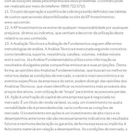
com as soluções dadas pela empresa aos seus problemas. O contato pode
ser realizado por meio do telefone: 0800 722 3710.
O custo da operação e a política de cobrança estão definidos nas tabelas
de custos operacionais disponibilizadas no site da XP Investimentos:
www.xpi.com.br.
A XP Investimentos se exime de qualquer responsabilidade por quaisquer
prejuízos, diretos ou indiretos, que venham a decorrer da utilização deste
relatório ou seu conteúdo.
A Avaliação Técnica e a Avaliação de Fundamentos seguem diferentes
metodologias de análise. A Análise Técnica é executada seguindo conceitos
como tendência, suporte, resistência, candles, volumes, médias móveis
entre outros. Já a Análise Fundamentalista utiliza como informação os
resultados divulgados pelas companhias emissoras e suas projeções. Desta
forma, as opiniões dos Analistas Fundamentalistas, que buscam os melhores
retornos dadas as condições de mercado, o cenário macroeconômico e os
eventos específicos da empresa e do setor, podem divergir das opiniões dos
Analistas Técnicos, que visam identificar os movimentos mais prováveis dos
preços dos ativos, com utilização de “stops” para limitar as possíveis perdas.
Ação é uma fração do capital de uma empresa que é negociada no
mercado. É um título de renda variável, ou seja, um investimento no qual a
rentabilidade não é preestabelecida, varia conforme as cotações de
mercado. O investimento em ações é um investimento de alto risco e os
desempenhos anteriores não são necessariamente indicativos de resultados
futuros e nenhuma declaração ou garantia, de forma expressa ou implícita, é
feita neste material em relação a desempenhos. As condições de mercado, o