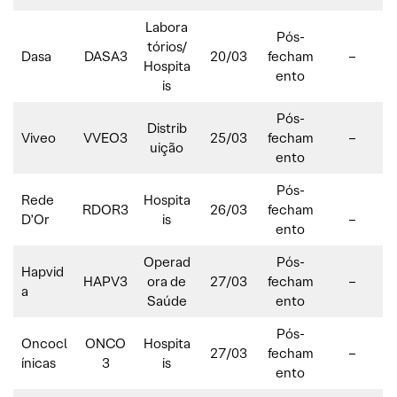
Labora
Pós-
tórios/
Dasa
DASA3
20/03
fecham
–
Hospita
ento
is
Pós-
Distrib
Viveo
VVEO3
25/03
fecham
–
uição
ento
Pós-
Rede
Hospita
RDOR3
26/03
fecham
D’Or
is
–
ento
Operad
Pós-
Hapvid
HAPV3
ora de
27/03
fecham
–
a
Saúde
ento
Pós-
Oncocl
ONCO
Hospita
27/03
fecham
–
ínicas
3
is
ento