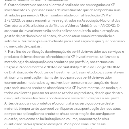
O atendimento de nossos clientes é realizado por empregados da XP
Investimentos ou por assessores de investimento que desempenham suas
atividades por meio da XP, em conformidade com a Resolução CVM nº
178/2023, os quais encontram-se registrados na Associação Nacional das
Corretoras e Distribuidoras de Títulos e Valores Mobiliários – ANCORD. O
assessor de investimento não pode realizar consultoria, administração ou
gestão de patrimônio de clientes, devendo atuar como intermediário e
solicitar autorização prévia do cliente para a realização de qualquer operação
no mercado de capitais.
Para fins de verificação da adequação do perfil do investidor aos serviços e
produtos de investimento oferecidos pela XP Investimentos, utilizamos a
metodologia de adequação dos produtos por portfólio, nos termos das
Regras e Procedimentos ANBIMA de Suitability nº 01 e do Código ANBIMA
de Distribuição de Produtos de Investimento. Essa metodologia consiste em
atribuir uma pontuação máxima de risco para cada perfil de investidor
(conservador, moderado e agressivo), bem como uma pontuação de risco
para cada um dos produtos oferecidos pela XP Investimentos, de modo que
todos os clientes possam ter acesso a todos os produtos, desde que dentro
das quantidades e limites da pontuação de risco definidas para o seu perfil.
Antes de aplicar nos produtos e/ou contratar os serviços objeto deste
material, é importante que você verifique se a sua pontuação de risco atual
comporta a aplicação nos produtos e/ou a contratação dos serviços em
questão, bem como se há limitações de volume, concentração e/ou
quantidade para a aplicação desejada. Você pode consultar essas