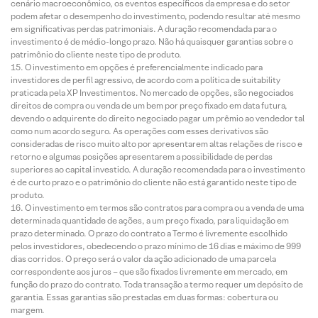
cenário macroeconômico, os eventos específicos da empresa e do setor
podem afetar o desempenho do investimento, podendo resultar até mesmo
em significativas perdas patrimoniais. A duração recomendada para o
investimento é de médio-longo prazo. Não há quaisquer garantias sobre o
patrimônio do cliente neste tipo de produto.
O investimento em opções é preferencialmente indicado para
investidores de perfil agressivo, de acordo com a política de suitability
praticada pela XP Investimentos. No mercado de opções, são negociados
direitos de compra ou venda de um bem por preço fixado em data futura,
devendo o adquirente do direito negociado pagar um prêmio ao vendedor tal
como num acordo seguro. As operações com esses derivativos são
consideradas de risco muito alto por apresentarem altas relações de risco e
retorno e algumas posições apresentarem a possibilidade de perdas
superiores ao capital investido. A duração recomendada para o investimento
é de curto prazo e o patrimônio do cliente não está garantido neste tipo de
produto.
O investimento em termos são contratos para compra ou a venda de uma
determinada quantidade de ações, a um preço fixado, para liquidação em
prazo determinado. O prazo do contrato a Termo é livremente escolhido
pelos investidores, obedecendo o prazo mínimo de 16 dias e máximo de 999
dias corridos. O preço será o valor da ação adicionado de uma parcela
correspondente aos juros – que são fixados livremente em mercado, em
função do prazo do contrato. Toda transação a termo requer um depósito de
garantia. Essas garantias são prestadas em duas formas: cobertura ou
margem.