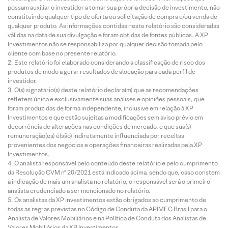
possam auxiliar o investidor a tomar sua própria decisão de investimento, não
constituindo qualquer tipo de oferta ou solicitação de compra e/ou venda de
qualquer produto. As informações contidas neste relatório são consideradas
válidas na data de sua divulgação e foram obtidas de fontes públicas. A XP
Investimentos não se responsabiliza por qualquer decisão tomada pelo
cliente com base no presente relatório.
Este relatório foi elaborado considerando a classificação de risco dos
produtos de modo a gerar resultados de alocação para cada perfil de
investidor.
O(s) signatário(s) deste relatório declara(m) que as recomendações
refletem única e exclusivamente suas análises e opiniões pessoais, que
foram produzidas de forma independente, inclusive em relação à XP
Investimentos e que estão sujeitas a modificações sem aviso prévio em
decorrência de alterações nas condições de mercado, e que sua(s)
remuneração(es) é(são) indiretamente influenciada por receitas
provenientes dos negócios e operações financeiras realizadas pela XP
Investimentos.
O analista responsável pelo conteúdo deste relatório e pelo cumprimento
da Resolução CVM nº 20/2021 está indicado acima, sendo que, caso constem
a indicação de mais um analista no relatório, o responsável será o primeiro
analista credenciado a ser mencionado no relatório.
Os analistas da XP Investimentos estão obrigados ao cumprimento de
todas as regras previstas no Código de Conduta da APIMEC Brasil para o
Analista de Valores Mobiliários e na Política de Conduta dos Analistas de
Valores Mobiliários da XP Investimentos.