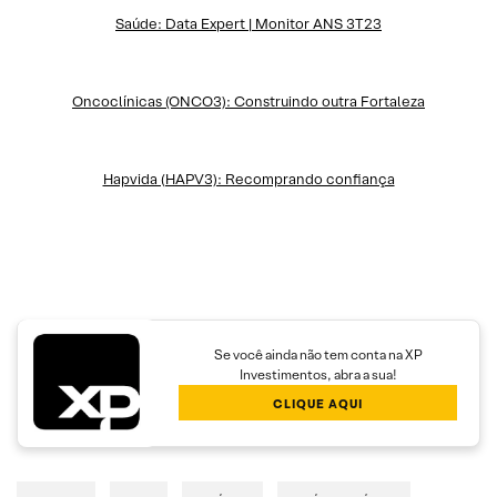
Saúde: Data Expert | Monitor ANS 3T23
Oncoclínicas (ONCO3): Construindo outra Fortaleza
Hapvida (HAPV3): Recomprando confiança
Se você ainda não tem conta na XP
Investimentos, abra a sua!
CLIQUE AQUI