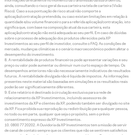
informações diretamente no momento da transmissão da sua ordem ou,
ainda, consultando o risco geral da sua carteira na tela de carteira (Visão
Risco). Caso a sua pontuação de risco atual não comporte a
aplicação/contratação pretendida, ou caso existam limitações em relação à
quantidade e/ou volume financeiro para a referida aplicação/contratação, isto
significa que, com base na composição atual da sua carteira, esta
aplicação/contratação não está adequada ao seu perfil. Em caso de dúvidas
sobre o processo de adequação dos produtos oferecidos pela XP
Investimentos ao seu perfil de investidor, consulte o FAQ. As condições de
mercado, mudanças climáticas e o cenário macroeconômico podem afetar o
desempenho do investimento.
A rentabilidade de produtos financeiros pode apresentar variações e seu
preço ou valor pode aumentar ou diminuir num curto espaço de tempo. Os
desempenhos anteriores não são necessariamente indicativos de resultados
futuros. A rentabilidade divulgada não é líquida de impostos. As informações
presentes neste material são baseadas em simulações e os resultados reais
poderão ser significativamente diferentes.
Este relatório é destinado à circulação exclusiva para a rede de
relacionamento da XP Investimentos, incluindo assessores de
investimentos da XP e clientes da XP, podendo também ser divulgado no site
da XP. Fica proibida sua reprodução ou redistribuição para qualquer pessoa,
no todo ou em parte, qualquer que seja o propósito, sem o prévio
consentimento expresso da XP Investimentos.
0800 77 20202. A Ouvidoria da XP Investimentos tem a missão de servir
de canal de contato sempre que os clientes que não se sentirem satisfeitos