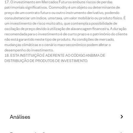
O investimento em Mercados Futuros embute riscos de perdas
patrimoniais significativos. Commodity é um objeto ou determinante de
preço de um contrato futuro ou outro instrumento derivativo, podendo
consubstanciar um índice, uma taxa, um valor mobiliário ou produto físico. É
um investimento de risco muito alto, que contempla a possibilidade de
oscilação de preço devido à utilização de alavancagem financeira. A duração
recomendada para o investimento é de curto prazo e o patrimônio do cliente
não está garantido neste tipo de produto. As condições de mercado,
mudanças climáticas e o cenário macroeconômico podem afetar o
desempenho do investimento.
ESTA INSTITUIÇÃO É ADERENTE AO CÓDIGO ANBIMA DE
DISTRIBUIÇÃO DE PRODUTOS DE INVESTIMENTO.
Análises