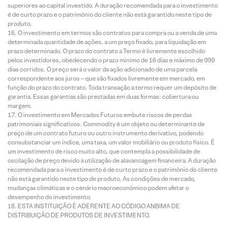
superiores ao capital investido. A duração recomendada para o investimento
é de curto prazo e o patrimônio do cliente não está garantido neste tipo de
produto.
O investimento em termos são contratos para compra ou a venda de uma
determinada quantidade de ações, a um preço fixado, para liquidação em
prazo determinado. O prazo do contrato a Termo é livremente escolhido
pelos investidores, obedecendo o prazo mínimo de 16 dias e máximo de 999
dias corridos. O preço será o valor da ação adicionado de uma parcela
correspondente aos juros – que são fixados livremente em mercado, em
função do prazo do contrato. Toda transação a termo requer um depósito de
garantia. Essas garantias são prestadas em duas formas: cobertura ou
margem.
O investimento em Mercados Futuros embute riscos de perdas
patrimoniais significativos. Commodity é um objeto ou determinante de
preço de um contrato futuro ou outro instrumento derivativo, podendo
consubstanciar um índice, uma taxa, um valor mobiliário ou produto físico. É
um investimento de risco muito alto, que contempla a possibilidade de
oscilação de preço devido à utilização de alavancagem financeira. A duração
recomendada para o investimento é de curto prazo e o patrimônio do cliente
não está garantido neste tipo de produto. As condições de mercado,
mudanças climáticas e o cenário macroeconômico podem afetar o
desempenho do investimento.
ESTA INSTITUIÇÃO É ADERENTE AO CÓDIGO ANBIMA DE
DISTRIBUIÇÃO DE PRODUTOS DE INVESTIMENTO.