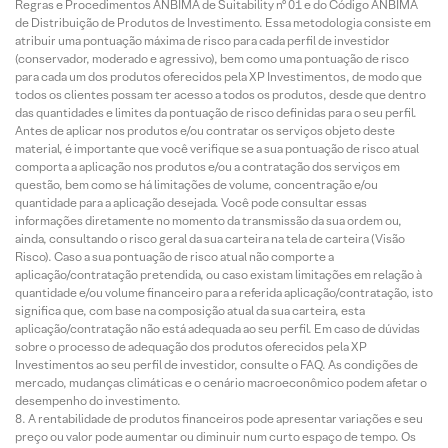
Regras e Procedimentos ANBIMA de Suitability nº 01 e do Código ANBIMA
de Distribuição de Produtos de Investimento. Essa metodologia consiste em
atribuir uma pontuação máxima de risco para cada perfil de investidor
(conservador, moderado e agressivo), bem como uma pontuação de risco
para cada um dos produtos oferecidos pela XP Investimentos, de modo que
todos os clientes possam ter acesso a todos os produtos, desde que dentro
das quantidades e limites da pontuação de risco definidas para o seu perfil.
Antes de aplicar nos produtos e/ou contratar os serviços objeto deste
material, é importante que você verifique se a sua pontuação de risco atual
comporta a aplicação nos produtos e/ou a contratação dos serviços em
questão, bem como se há limitações de volume, concentração e/ou
quantidade para a aplicação desejada. Você pode consultar essas
informações diretamente no momento da transmissão da sua ordem ou,
ainda, consultando o risco geral da sua carteira na tela de carteira (Visão
Risco). Caso a sua pontuação de risco atual não comporte a
aplicação/contratação pretendida, ou caso existam limitações em relação à
quantidade e/ou volume financeiro para a referida aplicação/contratação, isto
significa que, com base na composição atual da sua carteira, esta
aplicação/contratação não está adequada ao seu perfil. Em caso de dúvidas
sobre o processo de adequação dos produtos oferecidos pela XP
Investimentos ao seu perfil de investidor, consulte o FAQ. As condições de
mercado, mudanças climáticas e o cenário macroeconômico podem afetar o
desempenho do investimento.
A rentabilidade de produtos financeiros pode apresentar variações e seu
preço ou valor pode aumentar ou diminuir num curto espaço de tempo. Os