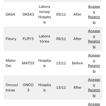
Labora
Acesse
tórios/
o
DASA
DASA3
09/11
After
Hospita
Relatór
is
io
Acesse
Labora
o
Fleury
FLRY3
09/11
After
tórios
Relatór
io
Acesse
Mater
Hospita
o
MATD3
13/11
Before
Dei
is
Relatór
io
Acesse
Oncocl
ONCO
Hospita
o
13/11
After
ínicas
3
is
Relatór
io
Acesse