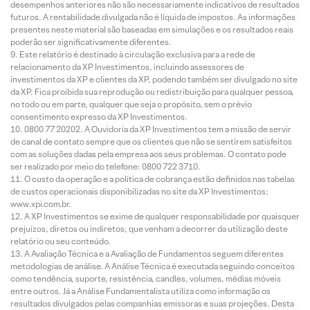
desempenhos anteriores não são necessariamente indicativos de resultados
futuros. A rentabilidade divulgada não é líquida de impostos. As informações
presentes neste material são baseadas em simulações e os resultados reais
poderão ser significativamente diferentes.
Este relatório é destinado à circulação exclusiva para a rede de
relacionamento da XP Investimentos, incluindo assessores de
investimentos da XP e clientes da XP, podendo também ser divulgado no site
da XP. Fica proibida sua reprodução ou redistribuição para qualquer pessoa,
no todo ou em parte, qualquer que seja o propósito, sem o prévio
consentimento expresso da XP Investimentos.
0800 77 20202. A Ouvidoria da XP Investimentos tem a missão de servir
de canal de contato sempre que os clientes que não se sentirem satisfeitos
com as soluções dadas pela empresa aos seus problemas. O contato pode
ser realizado por meio do telefone: 0800 722 3710.
O custo da operação e a política de cobrança estão definidos nas tabelas
de custos operacionais disponibilizadas no site da XP Investimentos:
www.xpi.com.br.
A XP Investimentos se exime de qualquer responsabilidade por quaisquer
prejuízos, diretos ou indiretos, que venham a decorrer da utilização deste
relatório ou seu conteúdo.
A Avaliação Técnica e a Avaliação de Fundamentos seguem diferentes
metodologias de análise. A Análise Técnica é executada seguindo conceitos
como tendência, suporte, resistência, candles, volumes, médias móveis
entre outros. Já a Análise Fundamentalista utiliza como informação os
resultados divulgados pelas companhias emissoras e suas projeções. Desta