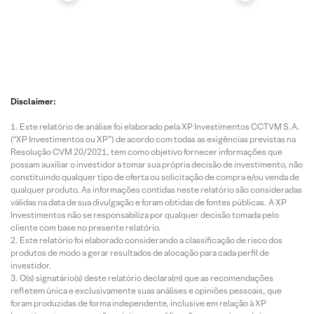
Disclaimer:
Este relatório de análise foi elaborado pela XP Investimentos CCTVM S.A.
(“XP Investimentos ou XP”) de acordo com todas as exigências previstas na
Resolução CVM 20/2021, tem como objetivo fornecer informações que
possam auxiliar o investidor a tomar sua própria decisão de investimento, não
constituindo qualquer tipo de oferta ou solicitação de compra e/ou venda de
qualquer produto. As informações contidas neste relatório são consideradas
válidas na data de sua divulgação e foram obtidas de fontes públicas. A XP
Investimentos não se responsabiliza por qualquer decisão tomada pelo
cliente com base no presente relatório.
Este relatório foi elaborado considerando a classificação de risco dos
produtos de modo a gerar resultados de alocação para cada perfil de
investidor.
O(s) signatário(s) deste relatório declara(m) que as recomendações
refletem única e exclusivamente suas análises e opiniões pessoais, que
foram produzidas de forma independente, inclusive em relação à XP