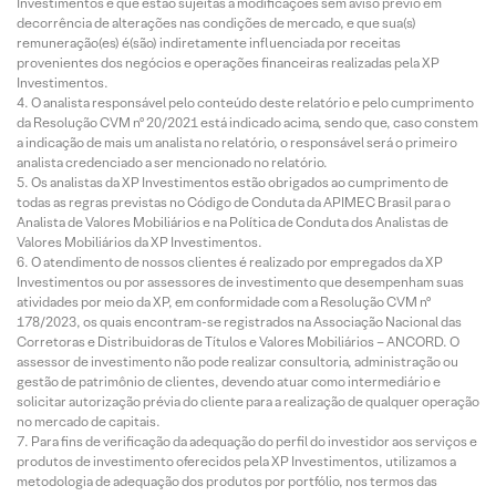
Investimentos e que estão sujeitas a modificações sem aviso prévio em
decorrência de alterações nas condições de mercado, e que sua(s)
remuneração(es) é(são) indiretamente influenciada por receitas
provenientes dos negócios e operações financeiras realizadas pela XP
Investimentos.
O analista responsável pelo conteúdo deste relatório e pelo cumprimento
da Resolução CVM nº 20/2021 está indicado acima, sendo que, caso constem
a indicação de mais um analista no relatório, o responsável será o primeiro
analista credenciado a ser mencionado no relatório.
Os analistas da XP Investimentos estão obrigados ao cumprimento de
todas as regras previstas no Código de Conduta da APIMEC Brasil para o
Analista de Valores Mobiliários e na Política de Conduta dos Analistas de
Valores Mobiliários da XP Investimentos.
O atendimento de nossos clientes é realizado por empregados da XP
Investimentos ou por assessores de investimento que desempenham suas
atividades por meio da XP, em conformidade com a Resolução CVM nº
178/2023, os quais encontram-se registrados na Associação Nacional das
Corretoras e Distribuidoras de Títulos e Valores Mobiliários – ANCORD. O
assessor de investimento não pode realizar consultoria, administração ou
gestão de patrimônio de clientes, devendo atuar como intermediário e
solicitar autorização prévia do cliente para a realização de qualquer operação
no mercado de capitais.
Para fins de verificação da adequação do perfil do investidor aos serviços e
produtos de investimento oferecidos pela XP Investimentos, utilizamos a
metodologia de adequação dos produtos por portfólio, nos termos das