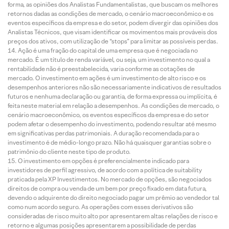
forma, as opiniões dos Analistas Fundamentalistas, que buscam os melhores
retornos dadas as condições de mercado, o cenário macroeconômico e os
eventos específicos da empresa e do setor, podem divergir das opiniões dos
Analistas Técnicos, que visam identificar os movimentos mais prováveis dos
preços dos ativos, com utilização de “stops” para limitar as possíveis perdas.
Ação é uma fração do capital de uma empresa que é negociada no
mercado. É um título de renda variável, ou seja, um investimento no qual a
rentabilidade não é preestabelecida, varia conforme as cotações de
mercado. O investimento em ações é um investimento de alto risco e os
desempenhos anteriores não são necessariamente indicativos de resultados
futuros e nenhuma declaração ou garantia, de forma expressa ou implícita, é
feita neste material em relação a desempenhos. As condições de mercado, o
cenário macroeconômico, os eventos específicos da empresa e do setor
podem afetar o desempenho do investimento, podendo resultar até mesmo
em significativas perdas patrimoniais. A duração recomendada para o
investimento é de médio-longo prazo. Não há quaisquer garantias sobre o
patrimônio do cliente neste tipo de produto.
O investimento em opções é preferencialmente indicado para
investidores de perfil agressivo, de acordo com a política de suitability
praticada pela XP Investimentos. No mercado de opções, são negociados
direitos de compra ou venda de um bem por preço fixado em data futura,
devendo o adquirente do direito negociado pagar um prêmio ao vendedor tal
como num acordo seguro. As operações com esses derivativos são
consideradas de risco muito alto por apresentarem altas relações de risco e
retorno e algumas posições apresentarem a possibilidade de perdas