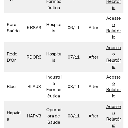
Farmac
Relatór
êutica
io
Acesse
Kora
Hospita
o
KRSA3
06/11
After
Saúde
is
Relatór
io
Acesse
Rede
Hospita
o
RDOR3
07/11
After
D’Or
is
Relatór
io
Indústri
Acesse
a
o
Blau
BLAU3
08/11
After
Farmac
Relatór
êutica
io
Acesse
Operad
Hapvid
o
HAPV3
ora de
08/11
After
a
Relatór
Saúde
io