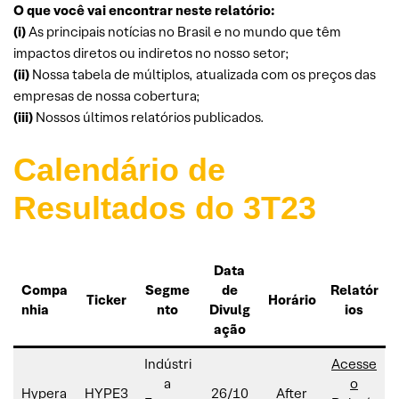
O que você vai encontrar neste relatório:
(i)
As principais notícias no Brasil e no mundo que têm
impactos diretos ou indiretos no nosso setor;
(ii)
Nossa tabela de múltiplos, atualizada com os preços das
empresas de nossa cobertura;
(iii)
Nossos últimos relatórios publicados.
Calendário de
Resultados do 3T23
Data
Compa
Segme
de
Relatór
Ticker
Horário
nhia
nto
Divulg
ios
ação
Indústri
Acesse
a
o
Hypera
HYPE3
26/10
After