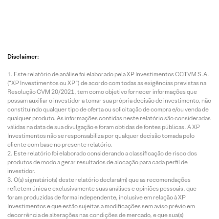
Disclaimer:
Este relatório de análise foi elaborado pela XP Investimentos CCTVM S.A.
(“XP Investimentos ou XP”) de acordo com todas as exigências previstas na
Resolução CVM 20/2021, tem como objetivo fornecer informações que
possam auxiliar o investidor a tomar sua própria decisão de investimento, não
constituindo qualquer tipo de oferta ou solicitação de compra e/ou venda de
qualquer produto. As informações contidas neste relatório são consideradas
válidas na data de sua divulgação e foram obtidas de fontes públicas. A XP
Investimentos não se responsabiliza por qualquer decisão tomada pelo
cliente com base no presente relatório.
Este relatório foi elaborado considerando a classificação de risco dos
produtos de modo a gerar resultados de alocação para cada perfil de
investidor.
O(s) signatário(s) deste relatório declara(m) que as recomendações
refletem única e exclusivamente suas análises e opiniões pessoais, que
foram produzidas de forma independente, inclusive em relação à XP
Investimentos e que estão sujeitas a modificações sem aviso prévio em
decorrência de alterações nas condições de mercado, e que sua(s)