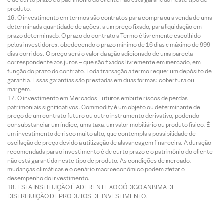
produto.
O investimento em termos são contratos para compra ou a venda de uma
determinada quantidade de ações, a um preço fixado, para liquidação em
prazo determinado. O prazo do contrato a Termo é livremente escolhido
pelos investidores, obedecendo o prazo mínimo de 16 dias e máximo de 999
dias corridos. O preço será o valor da ação adicionado de uma parcela
correspondente aos juros – que são fixados livremente em mercado, em
função do prazo do contrato. Toda transação a termo requer um depósito de
garantia. Essas garantias são prestadas em duas formas: cobertura ou
margem.
O investimento em Mercados Futuros embute riscos de perdas
patrimoniais significativos. Commodity é um objeto ou determinante de
preço de um contrato futuro ou outro instrumento derivativo, podendo
consubstanciar um índice, uma taxa, um valor mobiliário ou produto físico. É
um investimento de risco muito alto, que contempla a possibilidade de
oscilação de preço devido à utilização de alavancagem financeira. A duração
recomendada para o investimento é de curto prazo e o patrimônio do cliente
não está garantido neste tipo de produto. As condições de mercado,
mudanças climáticas e o cenário macroeconômico podem afetar o
desempenho do investimento.
ESTA INSTITUIÇÃO É ADERENTE AO CÓDIGO ANBIMA DE
DISTRIBUIÇÃO DE PRODUTOS DE INVESTIMENTO.