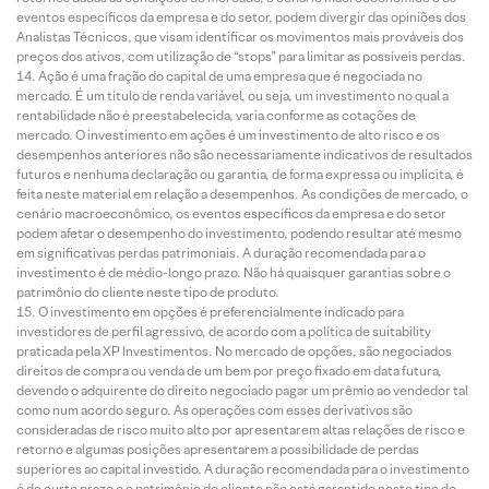
eventos específicos da empresa e do setor, podem divergir das opiniões dos
Analistas Técnicos, que visam identificar os movimentos mais prováveis dos
preços dos ativos, com utilização de “stops” para limitar as possíveis perdas.
Ação é uma fração do capital de uma empresa que é negociada no
mercado. É um título de renda variável, ou seja, um investimento no qual a
rentabilidade não é preestabelecida, varia conforme as cotações de
mercado. O investimento em ações é um investimento de alto risco e os
desempenhos anteriores não são necessariamente indicativos de resultados
futuros e nenhuma declaração ou garantia, de forma expressa ou implícita, é
feita neste material em relação a desempenhos. As condições de mercado, o
cenário macroeconômico, os eventos específicos da empresa e do setor
podem afetar o desempenho do investimento, podendo resultar até mesmo
em significativas perdas patrimoniais. A duração recomendada para o
investimento é de médio-longo prazo. Não há quaisquer garantias sobre o
patrimônio do cliente neste tipo de produto.
O investimento em opções é preferencialmente indicado para
investidores de perfil agressivo, de acordo com a política de suitability
praticada pela XP Investimentos. No mercado de opções, são negociados
direitos de compra ou venda de um bem por preço fixado em data futura,
devendo o adquirente do direito negociado pagar um prêmio ao vendedor tal
como num acordo seguro. As operações com esses derivativos são
consideradas de risco muito alto por apresentarem altas relações de risco e
retorno e algumas posições apresentarem a possibilidade de perdas
superiores ao capital investido. A duração recomendada para o investimento
é de curto prazo e o patrimônio do cliente não está garantido neste tipo de