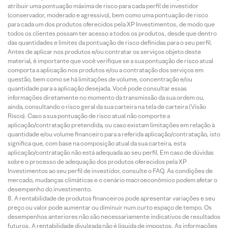
atribuir uma pontuação máxima de risco para cada perfil de investidor
(conservador, moderado e agressivo), bem como uma pontuação de risco
para cada um dos produtos oferecidos pela XP Investimentos, de modo que
todos os clientes possam ter acesso a todos os produtos, desde que dentro
das quantidades e limites da pontuação de risco definidas para o seu perfil.
Antes de aplicar nos produtos e/ou contratar os serviços objeto deste
material, é importante que você verifique se a sua pontuação de risco atual
comporta a aplicação nos produtos e/ou a contratação dos serviços em
questão, bem como se há limitações de volume, concentração e/ou
quantidade para a aplicação desejada. Você pode consultar essas
informações diretamente no momento da transmissão da sua ordem ou,
ainda, consultando o risco geral da sua carteira na tela de carteira (Visão
Risco). Caso a sua pontuação de risco atual não comporte a
aplicação/contratação pretendida, ou caso existam limitações em relação à
quantidade e/ou volume financeiro para a referida aplicação/contratação, isto
significa que, com base na composição atual da sua carteira, esta
aplicação/contratação não está adequada ao seu perfil. Em caso de dúvidas
sobre o processo de adequação dos produtos oferecidos pela XP
Investimentos ao seu perfil de investidor, consulte o FAQ. As condições de
mercado, mudanças climáticas e o cenário macroeconômico podem afetar o
desempenho do investimento.
A rentabilidade de produtos financeiros pode apresentar variações e seu
preço ou valor pode aumentar ou diminuir num curto espaço de tempo. Os
desempenhos anteriores não são necessariamente indicativos de resultados
futuros. A rentabilidade divulgada não é líquida de impostos. As informações