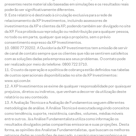
presentes neste material são baseadas em simulações e os resultados reais
poderão ser significativamente diferentes.
Este relatório é destinado à circulação exclusiva para a rede de
relacionamento da XP Investimentos, incluindo assessores de
investimentos da XP e clientes da XP, podendo também ser divulgado no site
da XP. Fica proibida sua reprodução ou redistribuição para qualquer pessoa,
no todo ou em parte, qualquer que seja o propósito, sem o prévio
consentimento expresso da XP Investimentos.
0800 77 20202. A Ouvidoria da XP Investimentos tem a missão de servir
de canal de contato sempre que os clientes que não se sentirem satisfeitos
com as soluções dadas pela empresa aos seus problemas. O contato pode
ser realizado por meio do telefone: 0800 722 3710.
O custo da operação e a política de cobrança estão definidos nas tabelas
de custos operacionais disponibilizadas no site da XP Investimentos:
www.xpi.com.br.
A XP Investimentos se exime de qualquer responsabilidade por quaisquer
prejuízos, diretos ou indiretos, que venham a decorrer da utilização deste
relatório ou seu conteúdo.
A Avaliação Técnica e a Avaliação de Fundamentos seguem diferentes
metodologias de análise. A Análise Técnica é executada seguindo conceitos
como tendência, suporte, resistência, candles, volumes, médias móveis
entre outros. Já a Análise Fundamentalista utiliza como informação os
resultados divulgados pelas companhias emissoras e suas projeções. Desta
forma, as opiniões dos Analistas Fundamentalistas, que buscam os melhores
retornos dadas as condições de mercado, o cenário macroeconômico e os