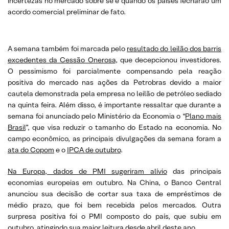
incertezas no mercado sobre se e quando os países fecharão um
acordo comercial preliminar de fato.
A semana também foi marcada pelo
resultado do leilão dos barris
excedentes da Cessão Onerosa
, que decepcionou investidores.
O pessimismo foi parcialmente compensando pela reação
positiva do mercado nas ações da Petrobras devido a maior
cautela demonstrada pela empresa no leilão de petróleo sediado
na quinta feira. Além disso, é importante ressaltar que durante a
semana foi anunciado pelo Ministério da Economia o “
Plano mais
Brasil
”, que visa reduzir o tamanho do Estado na economia. No
campo econômico, as principais divulgações da semana foram a
ata do Copom
e o
IPCA de outubro
.
Na Europa, dados de PMI sugeriram alívio
das principais
economias europeias em outubro. Na China, o Banco Central
anunciou sua decisão de cortar sua taxa de empréstimos de
médio prazo, que foi bem recebida pelos mercados. Outra
surpresa positiva foi o PMI composto do país, que subiu em
outubro, atingindo sua maior leitura desde abril deste ano.