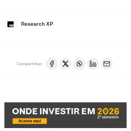
Research XP
Compartilhar: