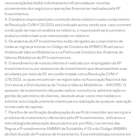
remuneração(es) é(são) indiretamente influenciada por receitas
provenientes dos negócios e operações financeiras realizadas pela XP
Investimentos.
O analista responsável pelo conteúdo deste relatório e pelo cumprimento
da Resolução CVM nº 20/2021 está indicado acima, sendo que, caso constem
a indicação de mais um analista no relatório, o responsável será o primeiro
analista credenciado a ser mencionado no relatório.
Os analistas da XP Investimentos estão obrigados ao cumprimento de
todas as regras previstas no Código de Conduta da APIMEC Brasil para o
Analista de Valores Mobiliários e na Política de Conduta dos Analistas de
Valores Mobiliários da XP Investimentos.
O atendimento de nossos clientes é realizado por empregados da XP
Investimentos ou por assessores de investimento que desempenham suas
atividades por meio da XP, em conformidade com a Resolução CVM nº
178/2023, os quais encontram-se registrados na Associação Nacional das
Corretoras e Distribuidoras de Títulos e Valores Mobiliários – ANCORD. O
assessor de investimento não pode realizar consultoria, administração ou
gestão de patrimônio de clientes, devendo atuar como intermediário e
solicitar autorização prévia do cliente para a realização de qualquer operação
no mercado de capitais.
Para fins de verificação da adequação do perfil do investidor aos serviços e
produtos de investimento oferecidos pela XP Investimentos, utilizamos a
metodologia de adequação dos produtos por portfólio, nos termos das
Regras e Procedimentos ANBIMA de Suitability nº 01 e do Código ANBIMA
de Distribuição de Produtos de Investimento. Essa metodologia consiste em