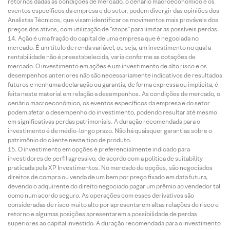
retornos dadas as condições de mercado, o cenário macroeconômico e os
eventos específicos da empresa e do setor, podem divergir das opiniões dos
Analistas Técnicos, que visam identificar os movimentos mais prováveis dos
preços dos ativos, com utilização de “stops” para limitar as possíveis perdas.
Ação é uma fração do capital de uma empresa que é negociada no
mercado. É um título de renda variável, ou seja, um investimento no qual a
rentabilidade não é preestabelecida, varia conforme as cotações de
mercado. O investimento em ações é um investimento de alto risco e os
desempenhos anteriores não são necessariamente indicativos de resultados
futuros e nenhuma declaração ou garantia, de forma expressa ou implícita, é
feita neste material em relação a desempenhos. As condições de mercado, o
cenário macroeconômico, os eventos específicos da empresa e do setor
podem afetar o desempenho do investimento, podendo resultar até mesmo
em significativas perdas patrimoniais. A duração recomendada para o
investimento é de médio-longo prazo. Não há quaisquer garantias sobre o
patrimônio do cliente neste tipo de produto.
O investimento em opções é preferencialmente indicado para
investidores de perfil agressivo, de acordo com a política de suitability
praticada pela XP Investimentos. No mercado de opções, são negociados
direitos de compra ou venda de um bem por preço fixado em data futura,
devendo o adquirente do direito negociado pagar um prêmio ao vendedor tal
como num acordo seguro. As operações com esses derivativos são
consideradas de risco muito alto por apresentarem altas relações de risco e
retorno e algumas posições apresentarem a possibilidade de perdas
superiores ao capital investido. A duração recomendada para o investimento