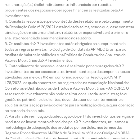
remuneração(es) é(são) indiretamente influenciada por receitas
provenientes dos negócios e operações financeiras realizadas pela XP
Investimentos.
O analista responsável pelo conteúdo deste relatório e pelo cumprimento
da Resolução CVM nº 20/2021 está indicado acima, sendo que, caso constem
a indicação de mais um analista no relatório, o responsável será o primeiro
analista credenciado a ser mencionado no relatório.
Os analistas da XP Investimentos estão obrigados ao cumprimento de
todas as regras previstas no Código de Conduta da APIMEC Brasil para o
Analista de Valores Mobiliários e na Política de Conduta dos Analistas de
Valores Mobiliários da XP Investimentos.
O atendimento de nossos clientes é realizado por empregados da XP
Investimentos ou por assessores de investimento que desempenham suas
atividades por meio da XP, em conformidade com a Resolução CVM nº
178/2023, os quais encontram-se registrados na Associação Nacional das
Corretoras e Distribuidoras de Títulos e Valores Mobiliários – ANCORD. O
assessor de investimento não pode realizar consultoria, administração ou
gestão de patrimônio de clientes, devendo atuar como intermediário e
solicitar autorização prévia do cliente para a realização de qualquer operação
no mercado de capitais.
Para fins de verificação da adequação do perfil do investidor aos serviços e
produtos de investimento oferecidos pela XP Investimentos, utilizamos a
metodologia de adequação dos produtos por portfólio, nos termos das
Regras e Procedimentos ANBIMA de Suitability nº 01 e do Código ANBIMA
de Distribuição de Produtos de Investimento. Essa metodologia consiste em