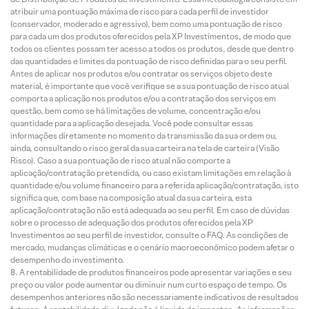
atribuir uma pontuação máxima de risco para cada perfil de investidor
(conservador, moderado e agressivo), bem como uma pontuação de risco
para cada um dos produtos oferecidos pela XP Investimentos, de modo que
todos os clientes possam ter acesso a todos os produtos, desde que dentro
das quantidades e limites da pontuação de risco definidas para o seu perfil.
Antes de aplicar nos produtos e/ou contratar os serviços objeto deste
material, é importante que você verifique se a sua pontuação de risco atual
comporta a aplicação nos produtos e/ou a contratação dos serviços em
questão, bem como se há limitações de volume, concentração e/ou
quantidade para a aplicação desejada. Você pode consultar essas
informações diretamente no momento da transmissão da sua ordem ou,
ainda, consultando o risco geral da sua carteira na tela de carteira (Visão
Risco). Caso a sua pontuação de risco atual não comporte a
aplicação/contratação pretendida, ou caso existam limitações em relação à
quantidade e/ou volume financeiro para a referida aplicação/contratação, isto
significa que, com base na composição atual da sua carteira, esta
aplicação/contratação não está adequada ao seu perfil. Em caso de dúvidas
sobre o processo de adequação dos produtos oferecidos pela XP
Investimentos ao seu perfil de investidor, consulte o FAQ. As condições de
mercado, mudanças climáticas e o cenário macroeconômico podem afetar o
desempenho do investimento.
A rentabilidade de produtos financeiros pode apresentar variações e seu
preço ou valor pode aumentar ou diminuir num curto espaço de tempo. Os
desempenhos anteriores não são necessariamente indicativos de resultados