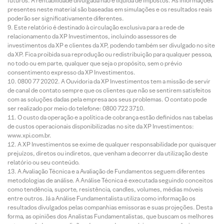
futuros. A rentabilidade divulgada não é líquida de impostos. As informações
presentes neste material são baseadas em simulações e os resultados reais
poderão ser significativamente diferentes.
Este relatório é destinado à circulação exclusiva para a rede de
relacionamento da XP Investimentos, incluindo assessores de
investimentos da XP e clientes da XP, podendo também ser divulgado no site
da XP. Fica proibida sua reprodução ou redistribuição para qualquer pessoa,
no todo ou em parte, qualquer que seja o propósito, sem o prévio
consentimento expresso da XP Investimentos.
0800 77 20202. A Ouvidoria da XP Investimentos tem a missão de servir
de canal de contato sempre que os clientes que não se sentirem satisfeitos
com as soluções dadas pela empresa aos seus problemas. O contato pode
ser realizado por meio do telefone: 0800 722 3710.
O custo da operação e a política de cobrança estão definidos nas tabelas
de custos operacionais disponibilizadas no site da XP Investimentos:
www.xpi.com.br.
A XP Investimentos se exime de qualquer responsabilidade por quaisquer
prejuízos, diretos ou indiretos, que venham a decorrer da utilização deste
relatório ou seu conteúdo.
A Avaliação Técnica e a Avaliação de Fundamentos seguem diferentes
metodologias de análise. A Análise Técnica é executada seguindo conceitos
como tendência, suporte, resistência, candles, volumes, médias móveis
entre outros. Já a Análise Fundamentalista utiliza como informação os
resultados divulgados pelas companhias emissoras e suas projeções. Desta
forma, as opiniões dos Analistas Fundamentalistas, que buscam os melhores