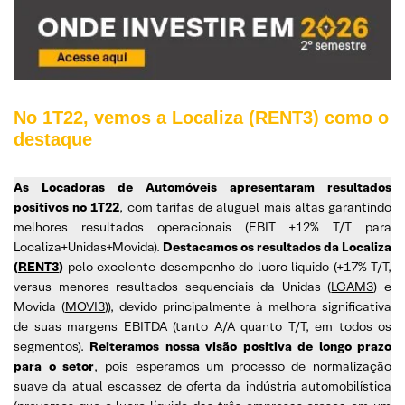
No 1T22, vemos a Localiza (RENT3) como o
destaque
As Locadoras de Automóveis apresentaram resultados
positivos no 1T22
, com tarifas de aluguel mais altas garantindo
melhores resultados operacionais (EBIT +12% T/T para
Localiza+Unidas+Movida).
Destacamos os resultados da Localiza
(
RENT3
)
pelo excelente desempenho do lucro líquido (+17% T/T,
versus menores resultados sequenciais da Unidas (
LCAM3
) e
Movida (
MOVI3
)), devido principalmente à melhora significativa
de suas margens EBITDA (tanto A/A quanto T/T, em todos os
segmentos).
Reiteramos nossa visão positiva de longo prazo
para o setor
, pois esperamos um processo de normalização
suave da atual escassez de oferta da indústria automobilística