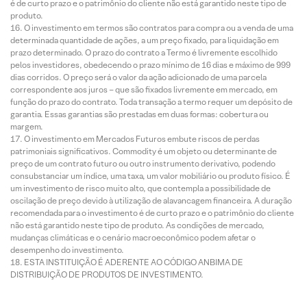
é de curto prazo e o patrimônio do cliente não está garantido neste tipo de
produto.
O investimento em termos são contratos para compra ou a venda de uma
determinada quantidade de ações, a um preço fixado, para liquidação em
prazo determinado. O prazo do contrato a Termo é livremente escolhido
pelos investidores, obedecendo o prazo mínimo de 16 dias e máximo de 999
dias corridos. O preço será o valor da ação adicionado de uma parcela
correspondente aos juros – que são fixados livremente em mercado, em
função do prazo do contrato. Toda transação a termo requer um depósito de
garantia. Essas garantias são prestadas em duas formas: cobertura ou
margem.
O investimento em Mercados Futuros embute riscos de perdas
patrimoniais significativos. Commodity é um objeto ou determinante de
preço de um contrato futuro ou outro instrumento derivativo, podendo
consubstanciar um índice, uma taxa, um valor mobiliário ou produto físico. É
um investimento de risco muito alto, que contempla a possibilidade de
oscilação de preço devido à utilização de alavancagem financeira. A duração
recomendada para o investimento é de curto prazo e o patrimônio do cliente
não está garantido neste tipo de produto. As condições de mercado,
mudanças climáticas e o cenário macroeconômico podem afetar o
desempenho do investimento.
ESTA INSTITUIÇÃO É ADERENTE AO CÓDIGO ANBIMA DE
DISTRIBUIÇÃO DE PRODUTOS DE INVESTIMENTO.