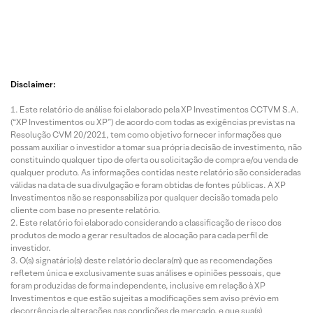
Disclaimer:
Este relatório de análise foi elaborado pela XP Investimentos CCTVM S.A.
(“XP Investimentos ou XP”) de acordo com todas as exigências previstas na
Resolução CVM 20/2021, tem como objetivo fornecer informações que
possam auxiliar o investidor a tomar sua própria decisão de investimento, não
constituindo qualquer tipo de oferta ou solicitação de compra e/ou venda de
qualquer produto. As informações contidas neste relatório são consideradas
válidas na data de sua divulgação e foram obtidas de fontes públicas. A XP
Investimentos não se responsabiliza por qualquer decisão tomada pelo
cliente com base no presente relatório.
Este relatório foi elaborado considerando a classificação de risco dos
produtos de modo a gerar resultados de alocação para cada perfil de
investidor.
O(s) signatário(s) deste relatório declara(m) que as recomendações
refletem única e exclusivamente suas análises e opiniões pessoais, que
foram produzidas de forma independente, inclusive em relação à XP
Investimentos e que estão sujeitas a modificações sem aviso prévio em
decorrência de alterações nas condições de mercado, e que sua(s)