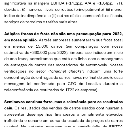
significativa na margem EBITDA (+14,2p.p. A/A e +10,4p.p. T/T),
devido a: (i) menores níveis de roubos (principalmente); (ii) menor
índice de inadimplência; e (iii) outros efeitos como créditos fiscais,
serviços de terceiros e tarifas mais altas.
Adições fracas de frota não são uma preocupação para 2022,
em nossa opinião.
As três empresas aumentaram sua frota total
em menos de 13.000 carros (em comparação com nossa
estimativa de ~360.000 para 2022). Embora isso indique um início
de ano fraco, acreditamos que está em linha com o cronograma
de entregas de carros das montadoras de automóveis. Nossas
verificações no setor (“
channel checks”)
indicam uma forte
concentração de entregas de carros novos no final do ano (e essa
mensagem foi confirmada pelo CFO da Localiza durante a
teleconferência de resultados do 1T22 da empresa).
Seminovos continua forte, mas a relevância para os resultados
caiu.
Os resultados das vendas de carros usados ​​continuaram a
apresentar desempenhos financeiros anormalmente elevados
(refletindo o cenário em curso de escalada de preços de carros
usados). No entanto, notamos que a contribuição do EBITDA