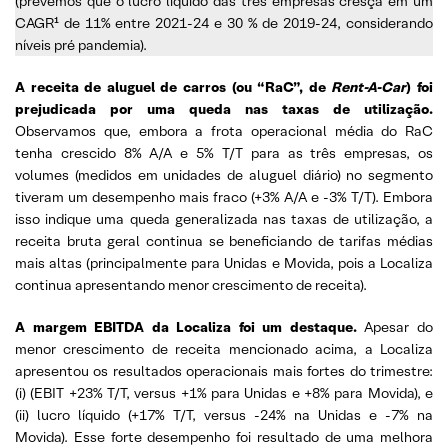
(prevemos que o lucro líquido das três empresas cresça em um
CAGR¹ de 11% entre 2021-24 e 30 % de 2019-24, considerando
níveis pré pandemia).
A receita de aluguel de carros (ou “RaC”, de
Rent-A-Car
) foi
prejudicada por uma queda nas taxas de utilização.
Observamos que, embora a frota operacional média do RaC
tenha crescido 8% A/A e 5% T/T para as três empresas, os
volumes (medidos em unidades de aluguel diário) no segmento
tiveram um desempenho mais fraco (+3% A/A e -3% T/T). Embora
isso indique uma queda generalizada nas taxas de utilização, a
receita bruta geral continua se beneficiando de tarifas médias
mais altas (principalmente para Unidas e Movida, pois a Localiza
continua apresentando menor crescimento de receita).
A margem EBITDA da Localiza foi um destaque.
Apesar do
menor crescimento de receita mencionado acima, a Localiza
apresentou os resultados operacionais mais fortes do trimestre:
(i) (EBIT +23% T/T, versus +1% para Unidas e +8% para Movida), e
(ii) lucro líquido (+17% T/T, versus -24% na Unidas e -7% na
Movida). Esse forte desempenho foi resultado de uma melhora