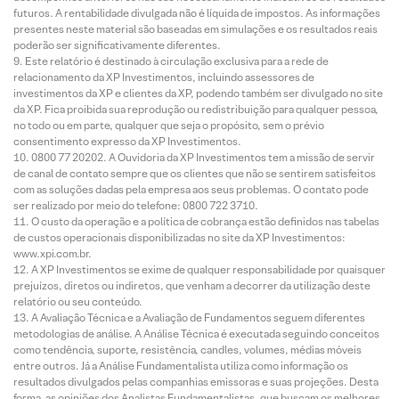
futuros. A rentabilidade divulgada não é líquida de impostos. As informações
presentes neste material são baseadas em simulações e os resultados reais
poderão ser significativamente diferentes.
Este relatório é destinado à circulação exclusiva para a rede de
relacionamento da XP Investimentos, incluindo assessores de
investimentos da XP e clientes da XP, podendo também ser divulgado no site
da XP. Fica proibida sua reprodução ou redistribuição para qualquer pessoa,
no todo ou em parte, qualquer que seja o propósito, sem o prévio
consentimento expresso da XP Investimentos.
0800 77 20202. A Ouvidoria da XP Investimentos tem a missão de servir
de canal de contato sempre que os clientes que não se sentirem satisfeitos
com as soluções dadas pela empresa aos seus problemas. O contato pode
ser realizado por meio do telefone: 0800 722 3710.
O custo da operação e a política de cobrança estão definidos nas tabelas
de custos operacionais disponibilizadas no site da XP Investimentos:
www.xpi.com.br.
A XP Investimentos se exime de qualquer responsabilidade por quaisquer
prejuízos, diretos ou indiretos, que venham a decorrer da utilização deste
relatório ou seu conteúdo.
A Avaliação Técnica e a Avaliação de Fundamentos seguem diferentes
metodologias de análise. A Análise Técnica é executada seguindo conceitos
como tendência, suporte, resistência, candles, volumes, médias móveis
entre outros. Já a Análise Fundamentalista utiliza como informação os
resultados divulgados pelas companhias emissoras e suas projeções. Desta
forma, as opiniões dos Analistas Fundamentalistas, que buscam os melhores