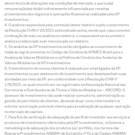
decorrência de alterações nas condições de mercado, e que sua(s)
remuneração(es) é(são) indiretamente influenciada por receitas
provenientes dos negócios e operações financeiras realizadas pela XP
Investimentos.
O analista responsável pelo conteúdo deste relatório e pelo cumprimento
da Resolução CVM nº 20/2021 está indicado acima, sendo que, caso constem
a indicação de mais um analista no relatório, o responsável será o primeiro
analista credenciado a ser mencionado no relatório.
Os analistas da XP Investimentos estão obrigados ao cumprimento de
todas as regras previstas no Código de Conduta da APIMEC Brasil para o
Analista de Valores Mobiliários e na Política de Conduta dos Analistas de
Valores Mobiliários da XP Investimentos.
O atendimento de nossos clientes é realizado por empregados da XP
Investimentos ou por assessores de investimento que desempenham suas
atividades por meio da XP, em conformidade com a Resolução CVM nº
178/2023, os quais encontram-se registrados na Associação Nacional das
Corretoras e Distribuidoras de Títulos e Valores Mobiliários – ANCORD. O
assessor de investimento não pode realizar consultoria, administração ou
gestão de patrimônio de clientes, devendo atuar como intermediário e
solicitar autorização prévia do cliente para a realização de qualquer operação
no mercado de capitais.
Para fins de verificação da adequação do perfil do investidor aos serviços e
produtos de investimento oferecidos pela XP Investimentos, utilizamos a
metodologia de adequação dos produtos por portfólio, nos termos das
Regras e Procedimentos ANBIMA de Suitability nº 01 e do Código ANBIMA