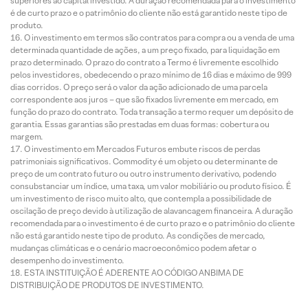
superiores ao capital investido. A duração recomendada para o investimento
é de curto prazo e o patrimônio do cliente não está garantido neste tipo de
produto.
O investimento em termos são contratos para compra ou a venda de uma
determinada quantidade de ações, a um preço fixado, para liquidação em
prazo determinado. O prazo do contrato a Termo é livremente escolhido
pelos investidores, obedecendo o prazo mínimo de 16 dias e máximo de 999
dias corridos. O preço será o valor da ação adicionado de uma parcela
correspondente aos juros – que são fixados livremente em mercado, em
função do prazo do contrato. Toda transação a termo requer um depósito de
garantia. Essas garantias são prestadas em duas formas: cobertura ou
margem.
O investimento em Mercados Futuros embute riscos de perdas
patrimoniais significativos. Commodity é um objeto ou determinante de
preço de um contrato futuro ou outro instrumento derivativo, podendo
consubstanciar um índice, uma taxa, um valor mobiliário ou produto físico. É
um investimento de risco muito alto, que contempla a possibilidade de
oscilação de preço devido à utilização de alavancagem financeira. A duração
recomendada para o investimento é de curto prazo e o patrimônio do cliente
não está garantido neste tipo de produto. As condições de mercado,
mudanças climáticas e o cenário macroeconômico podem afetar o
desempenho do investimento.
ESTA INSTITUIÇÃO É ADERENTE AO CÓDIGO ANBIMA DE
DISTRIBUIÇÃO DE PRODUTOS DE INVESTIMENTO.