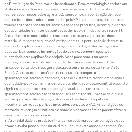
de Distribuição de Produtos de Investimento. Essa metodologia consiste em
atribuir uma pontuação máxima de risco para cada perfil de investidor
(conservador, moderado e agressivo), bem como uma pontuação de risco
para cada um dos produtos oferecidos pela XP Investimentos, de modo que
todos os clientes possam ter acesso a todos os produtos, desde que dentro
das quantidades e limites da pontuação de risco definidas para o seu perfil.
Antes de aplicar nos produtos e/ou contratar os serviços objeto deste
material, é importante que você verifique se a sua pontuação de risco atual
comporta a aplicação nos produtos e/ou a contratação dos serviços em
questão, bem como se há limitações de volume, concentração e/ou
quantidade para a aplicação desejada. Você pode consultar essas
informações diretamente no momento da transmissão da sua ordem ou,
ainda, consultando o risco geral da sua carteira na tela de carteira (Visão
Risco). Caso a sua pontuação de risco atual não comporte a
aplicação/contratação pretendida, ou caso existam limitações em relação à
quantidade e/ou volume financeiro para a referida aplicação/contratação, isto
significa que, com base na composição atual da sua carteira, esta
aplicação/contratação não está adequada ao seu perfil. Em caso de dúvidas
sobre o processo de adequação dos produtos oferecidos pela XP
Investimentos ao seu perfil de investidor, consulte o FAQ. As condições de
mercado, mudanças climáticas e o cenário macroeconômico podem afetar o
desempenho do investimento.
A rentabilidade de produtos financeiros pode apresentar variações e seu
preço ou valor pode aumentar ou diminuir num curto espaço de tempo. Os
desempenhos anteriores não são necessariamente indicativos de resultados