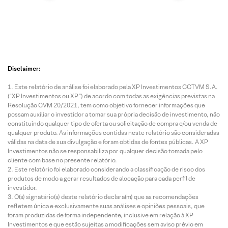
Disclaimer:
Este relatório de análise foi elaborado pela XP Investimentos CCTVM S.A.
(“XP Investimentos ou XP”) de acordo com todas as exigências previstas na
Resolução CVM 20/2021, tem como objetivo fornecer informações que
possam auxiliar o investidor a tomar sua própria decisão de investimento, não
constituindo qualquer tipo de oferta ou solicitação de compra e/ou venda de
qualquer produto. As informações contidas neste relatório são consideradas
válidas na data de sua divulgação e foram obtidas de fontes públicas. A XP
Investimentos não se responsabiliza por qualquer decisão tomada pelo
cliente com base no presente relatório.
Este relatório foi elaborado considerando a classificação de risco dos
produtos de modo a gerar resultados de alocação para cada perfil de
investidor.
O(s) signatário(s) deste relatório declara(m) que as recomendações
refletem única e exclusivamente suas análises e opiniões pessoais, que
foram produzidas de forma independente, inclusive em relação à XP
Investimentos e que estão sujeitas a modificações sem aviso prévio em