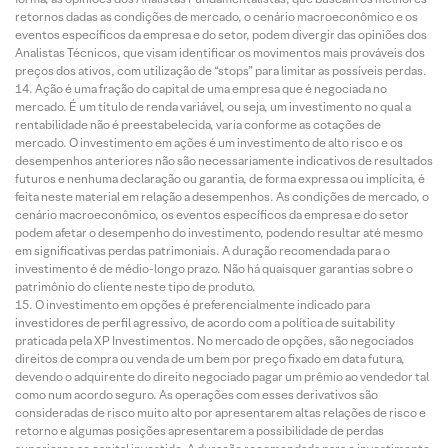
retornos dadas as condições de mercado, o cenário macroeconômico e os
eventos específicos da empresa e do setor, podem divergir das opiniões dos
Analistas Técnicos, que visam identificar os movimentos mais prováveis dos
preços dos ativos, com utilização de “stops” para limitar as possíveis perdas.
Ação é uma fração do capital de uma empresa que é negociada no
mercado. É um título de renda variável, ou seja, um investimento no qual a
rentabilidade não é preestabelecida, varia conforme as cotações de
mercado. O investimento em ações é um investimento de alto risco e os
desempenhos anteriores não são necessariamente indicativos de resultados
futuros e nenhuma declaração ou garantia, de forma expressa ou implícita, é
feita neste material em relação a desempenhos. As condições de mercado, o
cenário macroeconômico, os eventos específicos da empresa e do setor
podem afetar o desempenho do investimento, podendo resultar até mesmo
em significativas perdas patrimoniais. A duração recomendada para o
investimento é de médio-longo prazo. Não há quaisquer garantias sobre o
patrimônio do cliente neste tipo de produto.
O investimento em opções é preferencialmente indicado para
investidores de perfil agressivo, de acordo com a política de suitability
praticada pela XP Investimentos. No mercado de opções, são negociados
direitos de compra ou venda de um bem por preço fixado em data futura,
devendo o adquirente do direito negociado pagar um prêmio ao vendedor tal
como num acordo seguro. As operações com esses derivativos são
consideradas de risco muito alto por apresentarem altas relações de risco e
retorno e algumas posições apresentarem a possibilidade de perdas