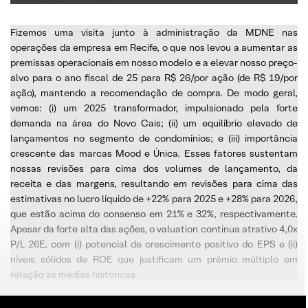
Fizemos uma visita junto à administração da MDNE nas
operações da empresa em Recife, o que nos levou a aumentar as
premissas operacionais em nosso modelo e a elevar nosso preço-
alvo para o ano fiscal de 25 para R$ 26/por ação (de R$ 19/por
ação), mantendo a recomendação de compra. De modo geral,
vemos: (i) um 2025 transformador, impulsionado pela forte
demanda na área do Novo Cais; (ii) um equilíbrio elevado de
lançamentos no segmento de condomínios; e (iii) importância
crescente das marcas Mood e Única. Esses fatores sustentam
nossas revisões para cima dos volumes de lançamento, da
receita e das margens, resultando em revisões para cima das
estimativas no lucro líquido de +22% para 2025 e +28% para 2026,
que estão acima do consenso em 21% e 32%, respectivamente.
Apesar da forte alta das ações, o valuation continua atrativo 4,0x
P/L 26E, com (i) potencial de crescimento positivo do EPS e (ii)
níveis sólidos de ROE que justificam um prêmio múltiplo em
relação às médias históricas.