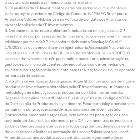
analista credenciado a ser mencionado no relatório.
Os analistas da XP Investimentos estão obrigados ao cumprimento de
todas as regras previstas no Código de Conduta da APIMEC Brasil para o
Analista de Valores Mobiliários e na Política de Conduta dos Analistas de
Valores Mobiliários da XP Investimentos.
O atendimento de nossos clientes é realizado por empregados da XP
Investimentos ou por assessores de investimento que desempenham suas
atividades por meio da XP, em conformidade com a Resolução CVM nº
178/2023, os quais encontram-se registrados na Associação Nacional das
Corretoras e Distribuidoras de Títulos e Valores Mobiliários – ANCORD. O
assessor de investimento não pode realizar consultoria, administração ou
gestão de patrimônio de clientes, devendo atuar como intermediário e
solicitar autorização prévia do cliente para a realização de qualquer operação
no mercado de capitais.
Para fins de verificação da adequação do perfil do investidor aos serviços e
produtos de investimento oferecidos pela XP Investimentos, utilizamos a
metodologia de adequação dos produtos por portfólio, nos termos das
Regras e Procedimentos ANBIMA de Suitability nº 01 e do Código ANBIMA
de Distribuição de Produtos de Investimento. Essa metodologia consiste em
atribuir uma pontuação máxima de risco para cada perfil de investidor
(conservador, moderado e agressivo), bem como uma pontuação de risco
para cada um dos produtos oferecidos pela XP Investimentos, de modo que
todos os clientes possam ter acesso a todos os produtos, desde que dentro
das quantidades e limites da pontuação de risco definidas para o seu perfil.
Antes de aplicar nos produtos e/ou contratar os serviços objeto deste