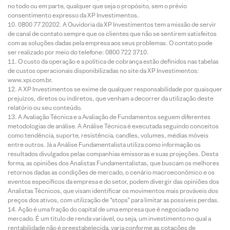
no todo ou em parte, qualquer que seja o propósito, sem o prévio
consentimento expresso da XP Investimentos.
0800 77 20202. A Ouvidoria da XP Investimentos tem a missão de servir
de canal de contato sempre que os clientes que não se sentirem satisfeitos
com as soluções dadas pela empresa aos seus problemas. O contato pode
ser realizado por meio do telefone: 0800 722 3710.
O custo da operação e a política de cobrança estão definidos nas tabelas
de custos operacionais disponibilizadas no site da XP Investimentos:
www.xpi.com.br.
A XP Investimentos se exime de qualquer responsabilidade por quaisquer
prejuízos, diretos ou indiretos, que venham a decorrer da utilização deste
relatório ou seu conteúdo.
A Avaliação Técnica e a Avaliação de Fundamentos seguem diferentes
metodologias de análise. A Análise Técnica é executada seguindo conceitos
como tendência, suporte, resistência, candles, volumes, médias móveis
entre outros. Já a Análise Fundamentalista utiliza como informação os
resultados divulgados pelas companhias emissoras e suas projeções. Desta
forma, as opiniões dos Analistas Fundamentalistas, que buscam os melhores
retornos dadas as condições de mercado, o cenário macroeconômico e os
eventos específicos da empresa e do setor, podem divergir das opiniões dos
Analistas Técnicos, que visam identificar os movimentos mais prováveis dos
preços dos ativos, com utilização de “stops” para limitar as possíveis perdas.
Ação é uma fração do capital de uma empresa que é negociada no
mercado. É um título de renda variável, ou seja, um investimento no qual a
rentabilidade não é preestabelecida, varia conforme as cotações de