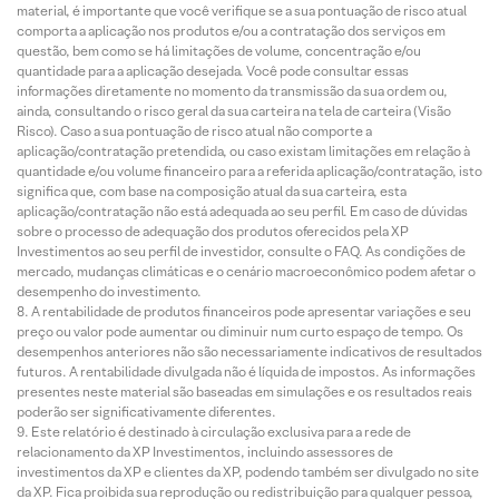
material, é importante que você verifique se a sua pontuação de risco atual
comporta a aplicação nos produtos e/ou a contratação dos serviços em
questão, bem como se há limitações de volume, concentração e/ou
quantidade para a aplicação desejada. Você pode consultar essas
informações diretamente no momento da transmissão da sua ordem ou,
ainda, consultando o risco geral da sua carteira na tela de carteira (Visão
Risco). Caso a sua pontuação de risco atual não comporte a
aplicação/contratação pretendida, ou caso existam limitações em relação à
quantidade e/ou volume financeiro para a referida aplicação/contratação, isto
significa que, com base na composição atual da sua carteira, esta
aplicação/contratação não está adequada ao seu perfil. Em caso de dúvidas
sobre o processo de adequação dos produtos oferecidos pela XP
Investimentos ao seu perfil de investidor, consulte o FAQ. As condições de
mercado, mudanças climáticas e o cenário macroeconômico podem afetar o
desempenho do investimento.
A rentabilidade de produtos financeiros pode apresentar variações e seu
preço ou valor pode aumentar ou diminuir num curto espaço de tempo. Os
desempenhos anteriores não são necessariamente indicativos de resultados
futuros. A rentabilidade divulgada não é líquida de impostos. As informações
presentes neste material são baseadas em simulações e os resultados reais
poderão ser significativamente diferentes.
Este relatório é destinado à circulação exclusiva para a rede de
relacionamento da XP Investimentos, incluindo assessores de
investimentos da XP e clientes da XP, podendo também ser divulgado no site
da XP. Fica proibida sua reprodução ou redistribuição para qualquer pessoa,