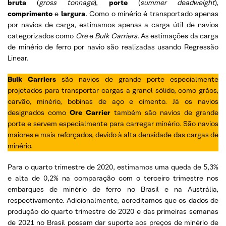
bruta
(
gross tonnage
),
porte
(
summer deadweight
),
comprimento
e
largura
. Como o minério é transportado apenas
por navios de carga, estimamos apenas a carga útil de navios
categorizados como
Ore
e
Bulk Carriers
. As estimações da carga
de minério de ferro por navio são realizadas usando Regressão
Linear.
Bulk Carriers
são navios de grande porte especialmente
projetados para transportar cargas a granel sólido, como grãos,
carvão, minério, bobinas de aço e cimento. Já os navios
designados como
Ore Carrier
também são navios de grande
porte e servem especialmente para carregar minério. São navios
maiores e mais reforçados, devido à alta densidade das cargas de
minério.
Para o quarto trimestre de 2020, estimamos uma queda de 5,3%
e alta de 0,2% na comparação com o terceiro trimestre nos
embarques de minério de ferro no Brasil e na Austrália,
respectivamente. Adicionalmente, acreditamos que os dados de
produção do quarto trimestre de 2020 e das primeiras semanas
de 2021 no Brasil possam dar suporte aos preços de minério de