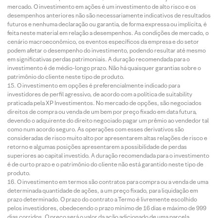
mercado. O investimento em ações é um investimento de alto risco e os
desempenhos anteriores não são necessariamente indicativos de resultados
futuros e nenhuma declaração ou garantia, de forma expressa ou implícita, é
feita neste material em relação a desempenhos. As condições de mercado, o
cenário macroeconômico, os eventos específicos da empresa e do setor
podem afetar o desempenho do investimento, podendo resultar até mesmo
em significativas perdas patrimoniais. A duração recomendada para o
investimento é de médio-longo prazo. Não há quaisquer garantias sobre o
patrimônio do cliente neste tipo de produto.
O investimento em opções é preferencialmente indicado para
investidores de perfil agressivo, de acordo com a política de suitability
praticada pela XP Investimentos. No mercado de opções, são negociados
direitos de compra ou venda de um bem por preço fixado em data futura,
devendo o adquirente do direito negociado pagar um prêmio ao vendedor tal
como num acordo seguro. As operações com esses derivativos são
consideradas de risco muito alto por apresentarem altas relações de risco e
retorno e algumas posições apresentarem a possibilidade de perdas
superiores ao capital investido. A duração recomendada para o investimento
é de curto prazo e o patrimônio do cliente não está garantido neste tipo de
produto.
O investimento em termos são contratos para compra ou a venda de uma
determinada quantidade de ações, a um preço fixado, para liquidação em
prazo determinado. O prazo do contrato a Termo é livremente escolhido
pelos investidores, obedecendo o prazo mínimo de 16 dias e máximo de 999
dias corridos. O preço será o valor da ação adicionado de uma parcela