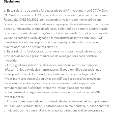
Disclaimer:
Este relatório de análise foi elaborado pela XP Investimentos CCTVM S.A.
(“XP Investimentos ou XP”) de acordo com todas as exigências previstas na
Resolução CVM 20/2021, tem como objetivo fornecer informações que
possam auxiliar o investidor a tomar sua própria decisão de investimento, não
constituindo qualquer tipo de oferta ou solicitação de compra e/ou venda de
qualquer produto. As informações contidas neste relatório são consideradas
válidas na data de sua divulgação e foram obtidas de fontes públicas. A XP
Investimentos não se responsabiliza por qualquer decisão tomada pelo
cliente com base no presente relatório.
Este relatório foi elaborado considerando a classificação de risco dos
produtos de modo a gerar resultados de alocação para cada perfil de
investidor.
O(s) signatário(s) deste relatório declara(m) que as recomendações
refletem única e exclusivamente suas análises e opiniões pessoais, que
foram produzidas de forma independente, inclusive em relação à XP
Investimentos e que estão sujeitas a modificações sem aviso prévio em
decorrência de alterações nas condições de mercado, e que sua(s)
remuneração(es) é(são) indiretamente influenciada por receitas
provenientes dos negócios e operações financeiras realizadas pela XP
Investimentos.
O analista responsável pelo conteúdo deste relatório e pelo cumprimento
da Resolução CVM nº 20/2021 está indicado acima, sendo que, caso constem
a indicação de mais um analista no relatório, o responsável será o primeiro