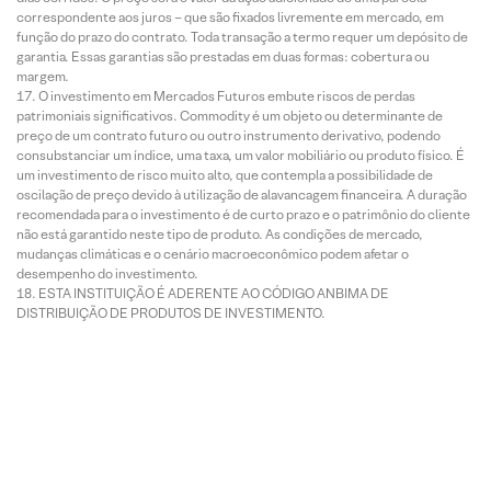
correspondente aos juros – que são fixados livremente em mercado, em
função do prazo do contrato. Toda transação a termo requer um depósito de
garantia. Essas garantias são prestadas em duas formas: cobertura ou
margem.
O investimento em Mercados Futuros embute riscos de perdas
patrimoniais significativos. Commodity é um objeto ou determinante de
preço de um contrato futuro ou outro instrumento derivativo, podendo
consubstanciar um índice, uma taxa, um valor mobiliário ou produto físico. É
um investimento de risco muito alto, que contempla a possibilidade de
oscilação de preço devido à utilização de alavancagem financeira. A duração
recomendada para o investimento é de curto prazo e o patrimônio do cliente
não está garantido neste tipo de produto. As condições de mercado,
mudanças climáticas e o cenário macroeconômico podem afetar o
desempenho do investimento.
ESTA INSTITUIÇÃO É ADERENTE AO CÓDIGO ANBIMA DE
DISTRIBUIÇÃO DE PRODUTOS DE INVESTIMENTO.