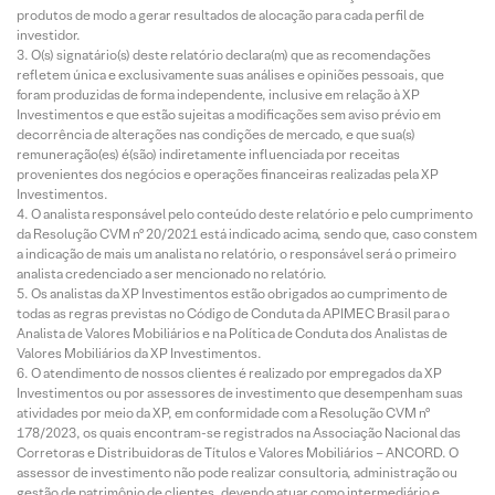
produtos de modo a gerar resultados de alocação para cada perfil de
investidor.
O(s) signatário(s) deste relatório declara(m) que as recomendações
refletem única e exclusivamente suas análises e opiniões pessoais, que
foram produzidas de forma independente, inclusive em relação à XP
Investimentos e que estão sujeitas a modificações sem aviso prévio em
decorrência de alterações nas condições de mercado, e que sua(s)
remuneração(es) é(são) indiretamente influenciada por receitas
provenientes dos negócios e operações financeiras realizadas pela XP
Investimentos.
O analista responsável pelo conteúdo deste relatório e pelo cumprimento
da Resolução CVM nº 20/2021 está indicado acima, sendo que, caso constem
a indicação de mais um analista no relatório, o responsável será o primeiro
analista credenciado a ser mencionado no relatório.
Os analistas da XP Investimentos estão obrigados ao cumprimento de
todas as regras previstas no Código de Conduta da APIMEC Brasil para o
Analista de Valores Mobiliários e na Política de Conduta dos Analistas de
Valores Mobiliários da XP Investimentos.
O atendimento de nossos clientes é realizado por empregados da XP
Investimentos ou por assessores de investimento que desempenham suas
atividades por meio da XP, em conformidade com a Resolução CVM nº
178/2023, os quais encontram-se registrados na Associação Nacional das
Corretoras e Distribuidoras de Títulos e Valores Mobiliários – ANCORD. O
assessor de investimento não pode realizar consultoria, administração ou
gestão de patrimônio de clientes, devendo atuar como intermediário e