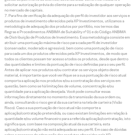
solicitar autorização prévia do cliente para a realização de qualquer operação
no mercado de capitais.
Para fins de verificação da adequação do perfil do investidor aos serviços e
produtos de investimento oferecidos pela XP Investimentos, utilizamos a
metodologia de adequação dos produtos por portfólio, nos termos das
Regras e Procedimentos ANBIMA de Suitability nº 01 e do Código ANBIMA
de Distribuição de Produtos de Investimento. Essa metodologia consiste em
atribuir uma pontuação máxima de risco para cada perfil de investidor
(conservador, moderado e agressivo), bem como uma pontuação de risco
para cada um dos produtos oferecidos pela XP Investimentos, de modo que
todos os clientes possam ter acesso a todos os produtos, desde que dentro
das quantidades e limites da pontuação de risco definidas para o seu perfil.
Antes de aplicar nos produtos e/ou contratar os serviços objeto deste
material, é importante que você verifique se a sua pontuação de risco atual
comporta a aplicação nos produtos e/ou a contratação dos serviços em
questão, bem como se há limitações de volume, concentração e/ou
quantidade para a aplicação desejada. Você pode consultar essas
informações diretamente no momento da transmissão da sua ordem ou,
ainda, consultando o risco geral da sua carteira na tela de carteira (Visão
Risco). Caso a sua pontuação de risco atual não comporte a
aplicação/contratação pretendida, ou caso existam limitações em relação à
quantidade e/ou volume financeiro para a referida aplicação/contratação, isto
significa que, com base na composição atual da sua carteira, esta
aplicação/contratação não está adequada ao seu perfil. Em caso de dúvidas
sobre o processo de adequação dos produtos oferecidos pela XP