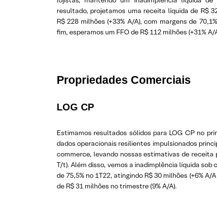
lojistas, mantendo um inadimplência líquida d
resultado, projetamos uma receita líquida de R$ 
R$ 228 milhões (+33% A/A), com margens de 70,1% (-
fim, esperamos um FFO de R$ 112 milhões (+31% A/A
Propriedades Comerciais
LOG CP
Estimamos resultados sólidos para LOG CP no pri
dados operacionais resilientes impulsionados princ
commerce, levando nossas estimativas de receita 
T/t). Além disso, vemos a inadimplência líquida so
de 75,5% no 1T22, atingindo R$ 30 milhões (+6% A/A 
de R$ 31 milhões no trimestre (9% A/A).