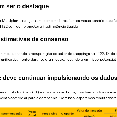
em ser o destaque
a Multiplan e da Iguatemi como mais resilientes nesse cenário desaf
 1T22 sem comprometer a inadimplência líquida.
 estimativas de consenso
 impulsionando a recuperação do setor de shoppings no 1T22. Dado o a
ignificativamente durante o trimestre, levando a um risco potencia
 deve continuar impulsionando os dado
 bruta locável (ABL) e sua absorção bruta, com baixo índice de inadi
nto comercial para a companhia. Com isso, esperamos resultados fin