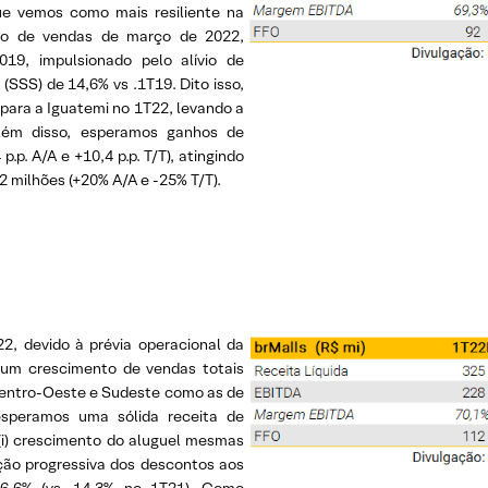
e vemos como mais resiliente na
nho de vendas de março de 2022,
9, impulsionado pelo alívio de
 (SSS) de 14,6% vs .1T19. Dito isso,
para a Iguatemi no 1T22, levando a
Além disso, esperamos ganhos de
.p. A/A e +10,4 p.p. T/T), atingindo
2 milhões (+20% A/A e -25% T/T).
2, devido à prévia operacional da
 um crescimento de vendas totais
 Centro-Oeste e Sudeste como as de
esperamos uma sólida receita de
 (i) crescimento do aluguel mesmas
dução progressiva dos descontos aos