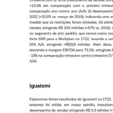
trimestre com (i) forte crescimento de vendas ating
+13,4% em comparação com o primeiro trimes
comparação ano contra ano (A/A) (ii) desempen
2022 (+20,6% vs. março de 2019), indicando uma 
medida que as restrições foram aliviadas, (iii) só
vendas atingindo R$ 203 milhões (+57% vs. 2019),
no segmento de alto padrão, que vemos como mais
forte SSR para a Multiplan no 1T22, levando a um
20% A/A, atingindo ~R$318 milhões. Além disso,
elevando a margem EBITDA para 72,5%, atingindo R
-19% na comparação trimestre contra trimestre (T/
A/A).
Iguatemi
Esperamos fortes resultados da Iguatemi no 1T22,
empresa foi sólida, em nossa opinião, impulsion
desempenho de vendas atingindo R$ 3,3 bilhões (+