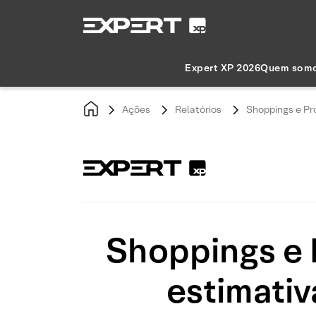
Expert XP 2026
Quem som
Ações
Relatórios
Shoppings e Pr
Shoppings e 
estimativ