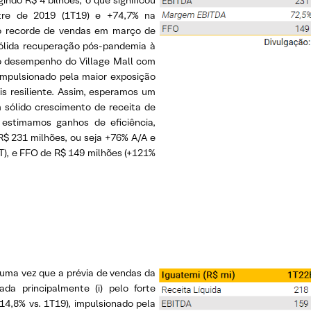
indo R$ 4 bilhões, o que significou
tre de 2019 (1T19) e +74,7% na
ho recorde de vendas em março de
sólida recuperação pós-pandemia à
lido desempenho do Village Mall com
 impulsionado pela maior exposição
 resiliente. Assim, esperamos um
 sólido crescimento de receita de
 estimamos ganhos de eficiência,
$ 231 milhões, ou seja +76% A/A e
T), e FFO de R$ 149 milhões (+121%
 uma vez que a prévia de vendas da
ada principalmente (i) pelo forte
14,8% vs. 1T19), impulsionado pela