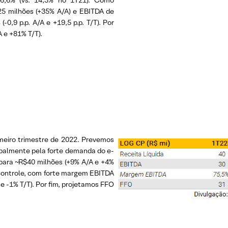
e 6,6% (vs. 14,3% no 1T21). Como
325 milhões (+35% A/A) e EBITDA de
0,9 p.p. A/A e +19,5 p.p. T/T). Por
 e +81% T/T).
meiro trimestre de 2022. Prevemos
ipalmente pela forte demanda do e-
para ~R$40 milhões (+9% A/A e +4%
b controle, com forte margem EBITDA
e -1% T/T). Por fim, projetamos FFO