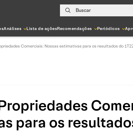
Buscar
os
Análises
Lista de ações
Recomendações
Periódicos
Apr
opriedades Comerciais: Nossas estimativas para os resultados do 1T2
Propriedades Comer
as para os resultad