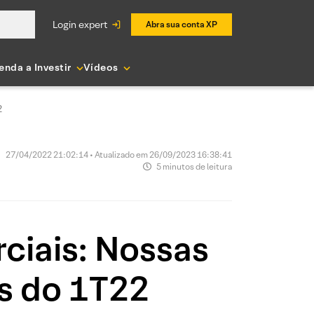
login expert
Abra sua conta XP
enda a Investir
Vídeos
2
27/04/2022 21:02:14 • Atualizado em 26/09/2023 16:38:41
5 minutos de leitura
ciais: Nossas
os do 1T22