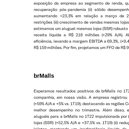
exposição da empresa ao segmento de renda, qu
recuperação pós-pandemia (ii) sólido desempe
aumentando +23,3% em relação a março de 201
restrições (iii) crescimento de vendas mesmas lojas
estimamos um aluguel mesmas lojas (SSR) robusto 
receita líquida a R$ 218 milhões (+29% A/A). 
eficiência, levando a margem EBITDA a 69,3%, (+9,4 p
R$ 159 milhões. Por fim, projetamos um FFO de R$ 9
brMalls
Esperamos resultados positivos da brMalls no 1T2
companhia, em nossa visão. A empresa registrou
(+59% A/A e +5% vs. 1T19), destacando as regiões
melhor desempenho no trimestre. Além disso, 
aluguéis para a brMalls no 1T22 impulsionada por
lojas (SSR) (+52,5% A/A e +37,5% vs. 1T19) (ii) re