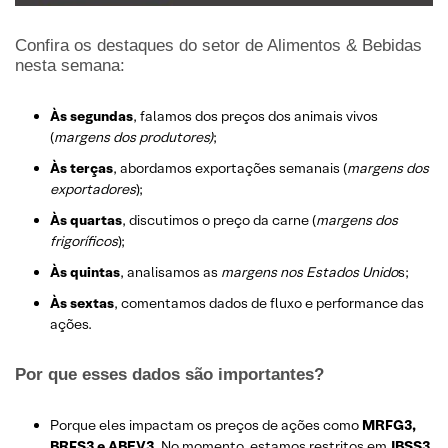
Confira os destaques do setor de Alimentos & Bebidas
nesta semana:
Às segundas
, falamos dos preços dos animais vivos
(
margens dos produtores)
;
Às terças
, abordamos exportações semanais (
margens dos
exportadores
);
Às quartas
, discutimos o preço da carne (
margens dos
frigoríficos
);
Às quintas
, analisamos as
margens nos Estados Unido
s;
Às sextas
, comentamos dados de fluxo e performance das
ações.
Por que esses dados são importantes?
Porque eles impactam os preços de ações como
MRFG3,
BRFS3 e ABEV3
. No momento, estamos restritos em
JBSS3