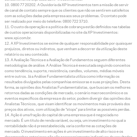
0800 77 20202. A Ouvidoria da XP Investimentos tem a missão de servir
de canal de contato sempre que os clientes que não se sentirem satisfeitos
com as soluções dadas pela empresa aos seus problemas. O contato pode
ser realizado por meio do telefone: 0800 722 3710.
O custo da operação e a política de cobrança estão definidos nas tabelas
de custos operacionais disponibilizadas no site da XP Investimentos:
www.xpi.com.br.
A XP Investimentos se exime de qualquer responsabilidade por quaisquer
prejuízos, diretos ou indiretos, que venham a decorrer da utilização deste
relatório ou seu conteúdo.
A Avaliação Técnica e a Avaliação de Fundamentos seguem diferentes
metodologias de análise. A Análise Técnica é executada seguindo conceitos
como tendência, suporte, resistência, candles, volumes, médias móveis
entre outros. Já a Análise Fundamentalista utiliza como informação os
resultados divulgados pelas companhias emissoras e suas projeções. Desta
forma, as opiniões dos Analistas Fundamentalistas, que buscam os melhores
retornos dadas as condições de mercado, o cenário macroeconômico e os
eventos específicos da empresa e do setor, podem divergir das opiniões dos
Analistas Técnicos, que visam identificar os movimentos mais prováveis dos
preços dos ativos, com utilização de “stops” para limitar as possíveis perdas.
Ação é uma fração do capital de uma empresa que é negociada no
mercado. É um título de renda variável, ou seja, um investimento no qual a
rentabilidade não é preestabelecida, varia conforme as cotações de
mercado. O investimento em ações é um investimento de alto risco e os
desempenhos anteriores não são necessariamente indicativos de resultados