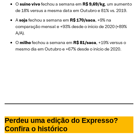
O
suíno vivo
fechou a semana em
R$ 9,69/kg
, um aumento
de 18% versus a mesma data em Outubro e 81% vs. 2019.
A
soja
fechou a semana em
R$ 170/saca
, +9% na
comparação mensal e +93% desde o início de 2020 (+89%
A/A).
O
milho
fechou a semana em
R$ 81/saca
, +19% versus o
mesmo dia em Outubro e +67% desde o início de 2020.
Perdeu uma edição do Expresso?
Confira o histórico