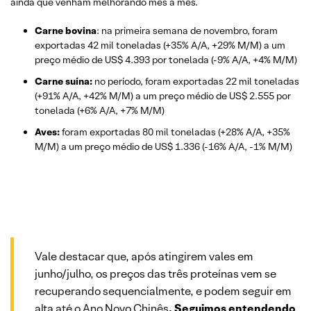
ainda que venham melhorando mês a mês.
Carne bovina
: na primeira semana de novembro, foram
exportadas 42 mil toneladas (+35% A/A, +29% M/M) a um
preço médio de US$ 4.393 por tonelada (-9% A/A, +4% M/M)
Carne suína:
no período, foram exportadas 22 mil toneladas
(+91% A/A, +42% M/M) a um preço médio de US$ 2.555 por
tonelada (+6% A/A, +7% M/M)
Aves:
foram exportadas 80 mil toneladas (+28% A/A, +35%
M/M) a um preço médio de US$ 1.336 (-16% A/A, -1% M/M)
Vale destacar que, após atingirem vales em
junho/julho, os preços das três proteínas vem se
recuperando sequencialmente, e podem seguir em
alta até o Ano Novo Chinês
. Seguimos entendendo