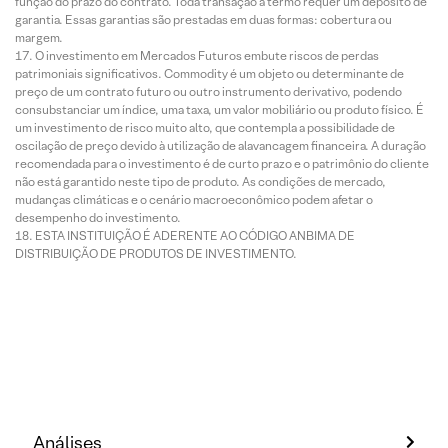
função do prazo do contrato. Toda transação a termo requer um depósito de
garantia. Essas garantias são prestadas em duas formas: cobertura ou
margem.
O investimento em Mercados Futuros embute riscos de perdas
patrimoniais significativos. Commodity é um objeto ou determinante de
preço de um contrato futuro ou outro instrumento derivativo, podendo
consubstanciar um índice, uma taxa, um valor mobiliário ou produto físico. É
um investimento de risco muito alto, que contempla a possibilidade de
oscilação de preço devido à utilização de alavancagem financeira. A duração
recomendada para o investimento é de curto prazo e o patrimônio do cliente
não está garantido neste tipo de produto. As condições de mercado,
mudanças climáticas e o cenário macroeconômico podem afetar o
desempenho do investimento.
ESTA INSTITUIÇÃO É ADERENTE AO CÓDIGO ANBIMA DE
DISTRIBUIÇÃO DE PRODUTOS DE INVESTIMENTO.
Análises