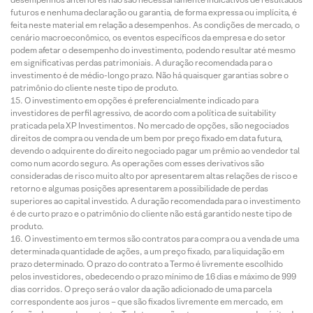
futuros e nenhuma declaração ou garantia, de forma expressa ou implícita, é
feita neste material em relação a desempenhos. As condições de mercado, o
cenário macroeconômico, os eventos específicos da empresa e do setor
podem afetar o desempenho do investimento, podendo resultar até mesmo
em significativas perdas patrimoniais. A duração recomendada para o
investimento é de médio-longo prazo. Não há quaisquer garantias sobre o
patrimônio do cliente neste tipo de produto.
O investimento em opções é preferencialmente indicado para
investidores de perfil agressivo, de acordo com a política de suitability
praticada pela XP Investimentos. No mercado de opções, são negociados
direitos de compra ou venda de um bem por preço fixado em data futura,
devendo o adquirente do direito negociado pagar um prêmio ao vendedor tal
como num acordo seguro. As operações com esses derivativos são
consideradas de risco muito alto por apresentarem altas relações de risco e
retorno e algumas posições apresentarem a possibilidade de perdas
superiores ao capital investido. A duração recomendada para o investimento
é de curto prazo e o patrimônio do cliente não está garantido neste tipo de
produto.
O investimento em termos são contratos para compra ou a venda de uma
determinada quantidade de ações, a um preço fixado, para liquidação em
prazo determinado. O prazo do contrato a Termo é livremente escolhido
pelos investidores, obedecendo o prazo mínimo de 16 dias e máximo de 999
dias corridos. O preço será o valor da ação adicionado de uma parcela
correspondente aos juros – que são fixados livremente em mercado, em