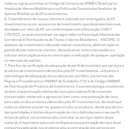
todas as regras previstas no Código de Conduta da APIMEC Brasil para o
Analista de Valores Mobiliários e na Política de Conduta dos Analistas de
Valores Mobiliários da XP Investimentos.
O atendimento de nossos clientes é realizado por empregados da XP
Investimentos ou por assessores de investimento que desempenham suas
atividades por meio da XP, em conformidade com a Resolução CVM nº
178/2023, os quais encontram-se registrados na Associação Nacional das
Corretoras e Distribuidoras de Títulos e Valores Mobiliários – ANCORD. O
assessor de investimento não pode realizar consultoria, administração ou
gestão de patrimônio de clientes, devendo atuar como intermediário e
solicitar autorização prévia do cliente para a realização de qualquer operação
no mercado de capitais.
Para fins de verificação da adequação do perfil do investidor aos serviços e
produtos de investimento oferecidos pela XP Investimentos, utilizamos a
metodologia de adequação dos produtos por portfólio, nos termos das
Regras e Procedimentos ANBIMA de Suitability nº 01 e do Código ANBIMA
de Distribuição de Produtos de Investimento. Essa metodologia consiste em
atribuir uma pontuação máxima de risco para cada perfil de investidor
(conservador, moderado e agressivo), bem como uma pontuação de risco
para cada um dos produtos oferecidos pela XP Investimentos, de modo que
todos os clientes possam ter acesso a todos os produtos, desde que dentro
das quantidades e limites da pontuação de risco definidas para o seu perfil.
Antes de aplicar nos produtos e/ou contratar os serviços objeto deste
material, é importante que você verifique se a sua pontuação de risco atual
comporta a aplicação nos produtos e/ou a contratação dos serviços em