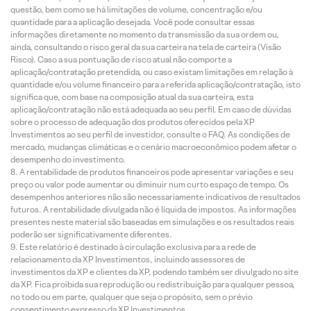
questão, bem como se há limitações de volume, concentração e/ou
quantidade para a aplicação desejada. Você pode consultar essas
informações diretamente no momento da transmissão da sua ordem ou,
ainda, consultando o risco geral da sua carteira na tela de carteira (Visão
Risco). Caso a sua pontuação de risco atual não comporte a
aplicação/contratação pretendida, ou caso existam limitações em relação à
quantidade e/ou volume financeiro para a referida aplicação/contratação, isto
significa que, com base na composição atual da sua carteira, esta
aplicação/contratação não está adequada ao seu perfil. Em caso de dúvidas
sobre o processo de adequação dos produtos oferecidos pela XP
Investimentos ao seu perfil de investidor, consulte o FAQ. As condições de
mercado, mudanças climáticas e o cenário macroeconômico podem afetar o
desempenho do investimento.
A rentabilidade de produtos financeiros pode apresentar variações e seu
preço ou valor pode aumentar ou diminuir num curto espaço de tempo. Os
desempenhos anteriores não são necessariamente indicativos de resultados
futuros. A rentabilidade divulgada não é líquida de impostos. As informações
presentes neste material são baseadas em simulações e os resultados reais
poderão ser significativamente diferentes.
Este relatório é destinado à circulação exclusiva para a rede de
relacionamento da XP Investimentos, incluindo assessores de
investimentos da XP e clientes da XP, podendo também ser divulgado no site
da XP. Fica proibida sua reprodução ou redistribuição para qualquer pessoa,
no todo ou em parte, qualquer que seja o propósito, sem o prévio
consentimento expresso da XP Investimentos.