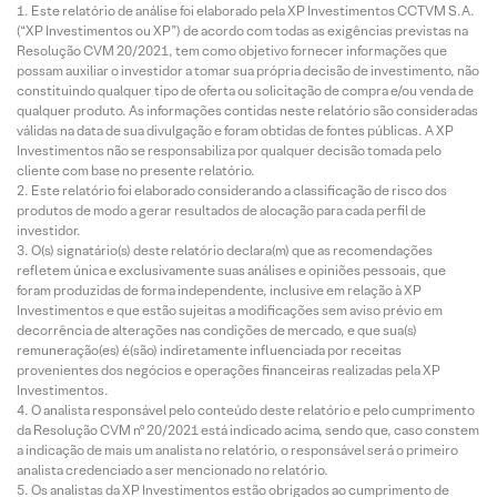
Este relatório de análise foi elaborado pela XP Investimentos CCTVM S.A.
(“XP Investimentos ou XP”) de acordo com todas as exigências previstas na
Resolução CVM 20/2021, tem como objetivo fornecer informações que
possam auxiliar o investidor a tomar sua própria decisão de investimento, não
constituindo qualquer tipo de oferta ou solicitação de compra e/ou venda de
qualquer produto. As informações contidas neste relatório são consideradas
válidas na data de sua divulgação e foram obtidas de fontes públicas. A XP
Investimentos não se responsabiliza por qualquer decisão tomada pelo
cliente com base no presente relatório.
Este relatório foi elaborado considerando a classificação de risco dos
produtos de modo a gerar resultados de alocação para cada perfil de
investidor.
O(s) signatário(s) deste relatório declara(m) que as recomendações
refletem única e exclusivamente suas análises e opiniões pessoais, que
foram produzidas de forma independente, inclusive em relação à XP
Investimentos e que estão sujeitas a modificações sem aviso prévio em
decorrência de alterações nas condições de mercado, e que sua(s)
remuneração(es) é(são) indiretamente influenciada por receitas
provenientes dos negócios e operações financeiras realizadas pela XP
Investimentos.
O analista responsável pelo conteúdo deste relatório e pelo cumprimento
da Resolução CVM nº 20/2021 está indicado acima, sendo que, caso constem
a indicação de mais um analista no relatório, o responsável será o primeiro
analista credenciado a ser mencionado no relatório.
Os analistas da XP Investimentos estão obrigados ao cumprimento de