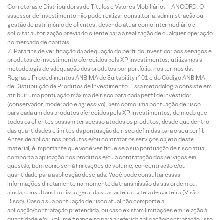
Corretoras e Distribuidoras de Títulos e Valores Mobiliários – ANCORD. O
assessor de investimento não pode realizar consultoria, administração ou
gestão de patrimônio de clientes, devendo atuar como intermediário e
solicitar autorização prévia do cliente para a realização de qualquer operação
no mercado de capitais.
Para fins de verificação da adequação do perfil do investidor aos serviços e
produtos de investimento oferecidos pela XP Investimentos, utilizamos a
metodologia de adequação dos produtos por portfólio, nos termos das
Regras e Procedimentos ANBIMA de Suitability nº 01 e do Código ANBIMA
de Distribuição de Produtos de Investimento. Essa metodologia consiste em
atribuir uma pontuação máxima de risco para cada perfil de investidor
(conservador, moderado e agressivo), bem como uma pontuação de risco
para cada um dos produtos oferecidos pela XP Investimentos, de modo que
todos os clientes possam ter acesso a todos os produtos, desde que dentro
das quantidades e limites da pontuação de risco definidas para o seu perfil.
Antes de aplicar nos produtos e/ou contratar os serviços objeto deste
material, é importante que você verifique se a sua pontuação de risco atual
comporta a aplicação nos produtos e/ou a contratação dos serviços em
questão, bem como se há limitações de volume, concentração e/ou
quantidade para a aplicação desejada. Você pode consultar essas
informações diretamente no momento da transmissão da sua ordem ou,
ainda, consultando o risco geral da sua carteira na tela de carteira (Visão
Risco). Caso a sua pontuação de risco atual não comporte a
aplicação/contratação pretendida, ou caso existam limitações em relação à
quantidade e/ou volume financeiro para a referida aplicação/contratação, isto