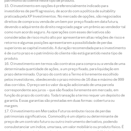
patrimônio do cliente neste tipo de produto.
O investimento em opções é preferencialmente indicado para
investidores de perfil agressivo, de acordo com a política de suitability
praticada pela XP Investimentos. No mercado de opções, são negociados
direitos de compra ou venda de um bem por preço fixado em data futura,
devendo o adquirente do direito negociado pagar um prêmio ao vendedor tal
como num acordo seguro. As operações com esses derivativos são
consideradas de risco muito alto por apresentarem altas relações de risco e
retorno e algumas posições apresentarem a possibilidade de perdas
superiores ao capital investido. A duração recomendada para o investimento
é de curto prazo e o patrimônio do cliente não está garantido neste tipo de
produto.
O investimento em termos são contratos para compra ou a venda de uma
determinada quantidade de ações, a um preço fixado, para liquidação em
prazo determinado. O prazo do contrato a Termo é livremente escolhido
pelos investidores, obedecendo o prazo mínimo de 16 dias e máximo de 999
dias corridos. O preço será o valor da ação adicionado de uma parcela
correspondente aos juros – que são fixados livremente em mercado, em
função do prazo do contrato. Toda transação a termo requer um depósito de
garantia. Essas garantias são prestadas em duas formas: cobertura ou
margem.
O investimento em Mercados Futuros embute riscos de perdas
patrimoniais significativos. Commodity é um objeto ou determinante de
preço de um contrato futuro ou outro instrumento derivativo, podendo
consubstanciar um índice, uma taxa, um valor mobiliário ou produto físico. É