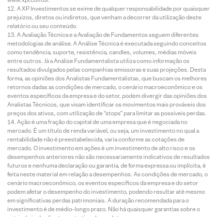
A XP Investimentos se exime de qualquer responsabilidade por quaisquer
prejuízos, diretos ou indiretos, que venham a decorrer da utilização deste
relatório ou seu conteúdo.
A Avaliação Técnica e a Avaliação de Fundamentos seguem diferentes
metodologias de análise. A Análise Técnica é executada seguindo conceitos
como tendência, suporte, resistência, candles, volumes, médias móveis
entre outros. Já a Análise Fundamentalista utiliza como informação os
resultados divulgados pelas companhias emissoras e suas projeções. Desta
forma, as opiniões dos Analistas Fundamentalistas, que buscam os melhores
retornos dadas as condições de mercado, o cenário macroeconômico e os
eventos específicos da empresa e do setor, podem divergir das opiniões dos
Analistas Técnicos, que visam identificar os movimentos mais prováveis dos
preços dos ativos, com utilização de “stops” para limitar as possíveis perdas.
Ação é uma fração do capital de uma empresa que é negociada no
mercado. É um título de renda variável, ou seja, um investimento no qual a
rentabilidade não é preestabelecida, varia conforme as cotações de
mercado. O investimento em ações é um investimento de alto risco e os
desempenhos anteriores não são necessariamente indicativos de resultados
futuros e nenhuma declaração ou garantia, de forma expressa ou implícita, é
feita neste material em relação a desempenhos. As condições de mercado, o
cenário macroeconômico, os eventos específicos da empresa e do setor
podem afetar o desempenho do investimento, podendo resultar até mesmo
em significativas perdas patrimoniais. A duração recomendada para o
investimento é de médio-longo prazo. Não há quaisquer garantias sobre o