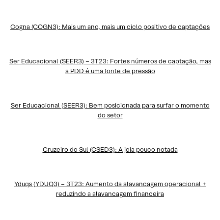
Cogna (COGN3): Mais um ano, mais um ciclo positivo de captações
Ser Educacional (SEER3) – 3T23: Fortes números de captação, mas
a PDD é uma fonte de pressão
Ser Educacional (SEER3): Bem posicionada para surfar o momento
do setor
Cruzeiro do Sul (CSED3): A joia pouco notada
Yduqs (YDUQ3) – 3T23: Aumento da alavancagem operacional +
reduzindo a alavancagem financeira