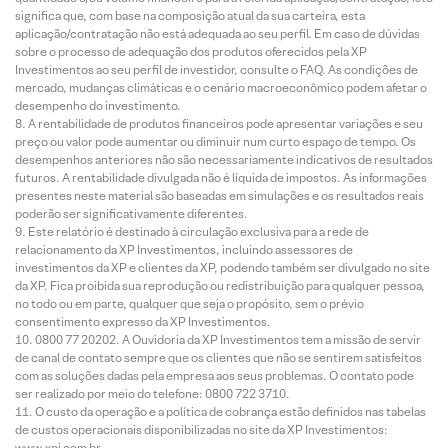
significa que, com base na composição atual da sua carteira, esta
aplicação/contratação não está adequada ao seu perfil. Em caso de dúvidas
sobre o processo de adequação dos produtos oferecidos pela XP
Investimentos ao seu perfil de investidor, consulte o FAQ. As condições de
mercado, mudanças climáticas e o cenário macroeconômico podem afetar o
desempenho do investimento.
A rentabilidade de produtos financeiros pode apresentar variações e seu
preço ou valor pode aumentar ou diminuir num curto espaço de tempo. Os
desempenhos anteriores não são necessariamente indicativos de resultados
futuros. A rentabilidade divulgada não é líquida de impostos. As informações
presentes neste material são baseadas em simulações e os resultados reais
poderão ser significativamente diferentes.
Este relatório é destinado à circulação exclusiva para a rede de
relacionamento da XP Investimentos, incluindo assessores de
investimentos da XP e clientes da XP, podendo também ser divulgado no site
da XP. Fica proibida sua reprodução ou redistribuição para qualquer pessoa,
no todo ou em parte, qualquer que seja o propósito, sem o prévio
consentimento expresso da XP Investimentos.
0800 77 20202. A Ouvidoria da XP Investimentos tem a missão de servir
de canal de contato sempre que os clientes que não se sentirem satisfeitos
com as soluções dadas pela empresa aos seus problemas. O contato pode
ser realizado por meio do telefone: 0800 722 3710.
O custo da operação e a política de cobrança estão definidos nas tabelas
de custos operacionais disponibilizadas no site da XP Investimentos:
www.xpi.com.br.