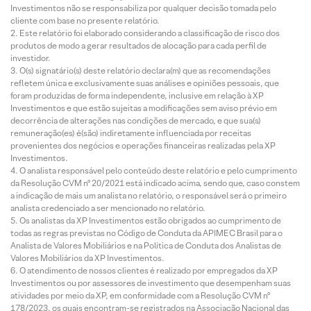
Investimentos não se responsabiliza por qualquer decisão tomada pelo
cliente com base no presente relatório.
Este relatório foi elaborado considerando a classificação de risco dos
produtos de modo a gerar resultados de alocação para cada perfil de
investidor.
O(s) signatário(s) deste relatório declara(m) que as recomendações
refletem única e exclusivamente suas análises e opiniões pessoais, que
foram produzidas de forma independente, inclusive em relação à XP
Investimentos e que estão sujeitas a modificações sem aviso prévio em
decorrência de alterações nas condições de mercado, e que sua(s)
remuneração(es) é(são) indiretamente influenciada por receitas
provenientes dos negócios e operações financeiras realizadas pela XP
Investimentos.
O analista responsável pelo conteúdo deste relatório e pelo cumprimento
da Resolução CVM nº 20/2021 está indicado acima, sendo que, caso constem
a indicação de mais um analista no relatório, o responsável será o primeiro
analista credenciado a ser mencionado no relatório.
Os analistas da XP Investimentos estão obrigados ao cumprimento de
todas as regras previstas no Código de Conduta da APIMEC Brasil para o
Analista de Valores Mobiliários e na Política de Conduta dos Analistas de
Valores Mobiliários da XP Investimentos.
O atendimento de nossos clientes é realizado por empregados da XP
Investimentos ou por assessores de investimento que desempenham suas
atividades por meio da XP, em conformidade com a Resolução CVM nº
178/2023, os quais encontram-se registrados na Associação Nacional das