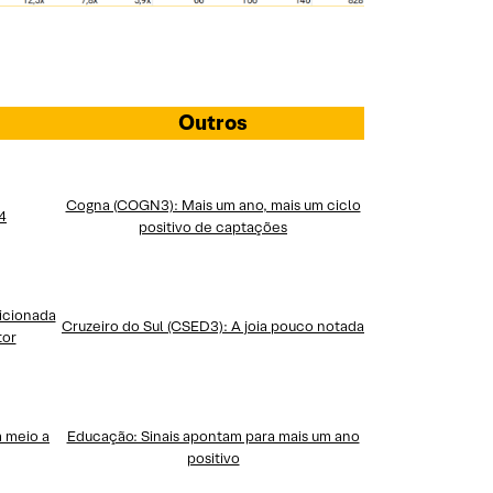
Outros
Cogna (COGN3): Mais um ano, mais um ciclo
4
positivo de captaçõ
es
icionada
Cruzeiro do Sul (CSED3): A joia pouco notada
tor
 meio a
Educação: Sinais apontam para mais um ano
positivo