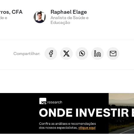
rros, CFA
Raphael Elage
de e
Analista de Saúde e
Educação
Compartilhar: