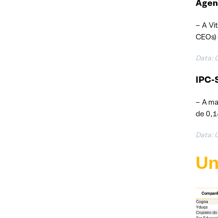
Agen
– A Vi
CEOs) 
Data: 
IPC-S
– A ma
de 0,1
Data: 
Un