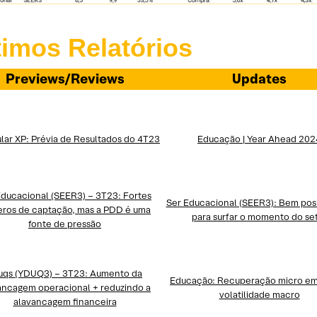
timos Relatórios
Previews/Reviews
Updates
ular XP: Prévia de Resultados do 4T23
Educação | Year Ahead 202
Educacional (SEER3) – 3T23: Fortes
Ser Educacional (SEER3): Bem pos
ros de captação, mas a PDD é uma
para surfar o momento do se
fonte de pressão
uqs (YDUQ3) – 3T23: Aumento da
Educação: Recuperação micro em
ancagem operacional + reduzindo a
volatilidade macro
alavancagem financeira