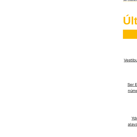
Úl
Vestib
Ser 
núme
Yd
alav