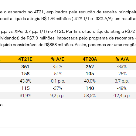
 o esperado no 4T21, explicados pela redução de receita principa
ceita líquida atingiu R$ 176 milhões (-41% T/T e -33% A/A), um result
.p. vs. XPe; 3,7 p.p. T/T) no 4T21. Por fim, o lucro líquido atingiu R$
videndos) de R$7,9 milhões, impactada pelo programa de recompra de
quido considerável de R$868 milhões. Assim, podemos ver uma reação
ia