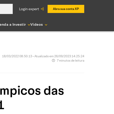
login expert
Abra sua conta XP
enda a Investir
Vídeos
18/03/2022 08:50:13 • Atualizado em 26/09/2023 14:25:24
7 minutos de leitura
ímpicos das
1