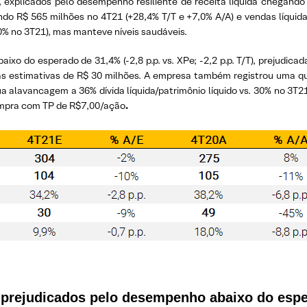
, explicados pelo desempenho resiliente de receita líquida chegando
do R$ 565 milhões no 4T21 (+28,4% T/T e +7,0% A/A) e vendas líquida
0% no 3T21), mas manteve níveis saudáveis.
 do esperado de 31,4% (-2,8 p.p. vs. XPe; -2,2 p.p. T/T), prejudicada 
s estimativas de R$ 30 milhões. A empresa também registrou uma qu
a alavancagem a 36% dívida líquida/patrimônio líquido vs. 30% no 3T
mpra com TP de R$7,00/ação
.
 prejudicados pelo desempenho abaixo do espe