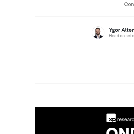
Conf
Ygor Alte
Head do setor