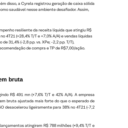
lém disso, a Cyrela registrou geração de caixa sólida
 como saudável nesse ambiente desafiador. Assim,
penho resiliente da receita líquida que atingiu R$
no 4T21 (+28,4% T/T e +7,0% A/A) e vendas líquidas
31,4% (-2,8 p.p. vs. XPe; -2,2 p.p. T/T),
m recomendação de compra e TP de R$7,00/ação.
em bruta
ngindo R$ 491 mn (+7,6% T/T e 42% A/A). A empresa
em bruta ajustada mais forte do que o esperado de
 VSO desacelerou ligeiramente para 38% no 4T21 (-7,2
 lançamentos atingirem R$ 788 milhões (+9,4% T/T e