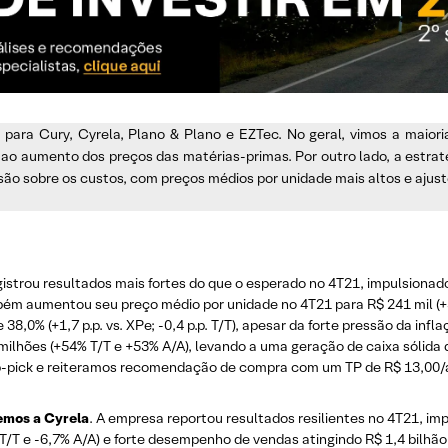
1 para Cury, Cyrela, Plano & Plano e EZTec. No geral, vimos a maio
o ao aumento dos preços das matérias-primas. Por outro lado, a estra
o sobre os custos, com preços médios por unidade mais altos e ajuste
gistrou resultados mais fortes do que o esperado no 4T21, impulsionado
bém aumentou seu preço médio por unidade no 4T21 para R$ 241 mil (
38,0% (+1,7 p.p. vs. XPe; -0,4 p.p. T/T), apesar da forte pressão da in
3 milhões (+54% T/T e +53% A/A), levando a uma geração de caixa sólida
p-pick e reiteramos recomendação de compra com um TP de R$ 13,00/
emos a Cyrela
. A empresa reportou resultados resilientes no 4T21, i
 T/T e -6,7% A/A) e forte desempenho de vendas atingindo R$ 1,4 bilhã