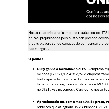
Neste relatório, analisamos os resultados do 4T2
brutas, prejudicadas pelo custo sob pressão devid
alguns players sendo capazes de compensar a pressã
nas margens.
O pódio :
Cury ganha a medalha de ouro
. A empresa re
milhões (+7,6% T/T e 42% A/A). A empresa tam
bruta ajustada mais forte do que o esperado de 
lucro líquido atingiu níveis robustos de R$ 10
no 3T21). Assim, vemos a Cury como nossa to
Aproximando-se, com a medalha de prata, v
robustos que atingiram R$ 2,4 bilhões (+21,2%