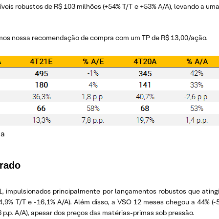
 níveis robustos de R$ 103 milhões (+54% T/T e +53% A/A), levando a um
ramos nossa recomendação de compra com um TP de R$ 13,00/ação.
ia
rado
1, impulsionados principalmente por lançamentos robustos que atingir
,9% T/T e -16,1% A/A). Além disso, a VSO 12 meses chegou a 44% (-5,
6 p.p. A/A), apesar dos preços das matérias-primas sob pressão.