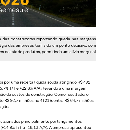
ria das construtoras reportando queda nas margens
tégia das empresas tem sido um ponto decisivo, com
s de mix de produtos, permitindo um alívio marginal
s por uma receita líquida sólida atingindo R$ 491
+5,7% T/T e +22,6% A/A), levando a uma margem
flação de custos de construção. Como resultado, o
 de R$ 92,7 milhões no 4T21 (contra R$ 64,7 milhões
ação.
mpulsionados principalmente por lançamentos
o (+14,9% T/T e -16,1% A/A). A empresa apresentou