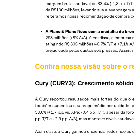
margem bruta saudável de 33,4% (-1,3 p.p. T/T 
de R$100 milhões, levando sua alavancagem a 4
reiteramos nossa recomendação de compra c
A Plano & Plano ficou com a medalha de bro
298 milhões (+8% A/A). Além disso, a empresa 
atingindo R$ 305 milhões (-6,7% T/T e +7,1% A/
prejudicada pelos custos sob pressão. Assim
Confira nossa visão sobre o 
Cury (CURY3):
Crescimento sólido 
A Cury reportou resultados mais fortes do que o 
também aumentou seu preço médio por unidade no 4
38,0% (+1,7 p.p. vs. XPe; -0,4 p.p. T/T), apesar da
p.p. T/T e +2,9 p.p. A/A), mas manteve níveis saudávei
Além disso, a Cury ganhou eficiência reduzindo as