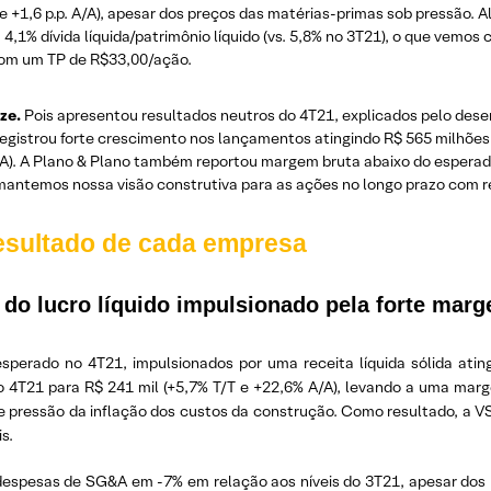
e +1,6 p.p. A/A), apesar dos preços das matérias-primas sob pressão. A
,1% dívida líquida/patrimônio líquido (vs. 5,8% no 3T21), o que vemos
om um TP de R$33,00/ação.
nze
.
Pois apresentou resultados neutros do 4T21, explicados pelo desem
registrou forte crescimento nos lançamentos atingindo R$ 565 milhões 
A). A Plano & Plano também reportou margem bruta abaixo do esperado de 
, mantemos nossa visão construtiva para as ações no longo prazo co
resultado de cada empresa
do lucro líquido impulsionado pela forte marg
esperado no 4T21, impulsionados por uma receita líquida sólida ati
T21 para R$ 241 mil (+5,7% T/T e +22,6% A/A), levando a uma marg
 forte pressão da inflação dos custos da construção. Como resultado, a
s.
 despesas de SG&A em -7% em relação aos níveis do 3T21, apesar dos