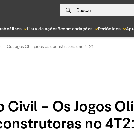
Buscar
os
Análises
Lista de ações
Recomendações
Periódicos
Apr
il – Os Jogos Olímpicos das construtoras no 4T21
 Civil – Os Jogos Ol
construtoras no 4T2