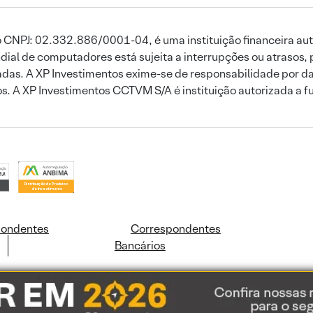
 CNPJ: 02.332.886/0001-04, é uma instituição financeira aut
ial de computadores está sujeita a interrupções ou atrasos, 
das. A XP Investimentos exime-se de responsabilidade por dan
ros. A XP Investimentos CCTVM S/A é instituição autorizada a f
pondentes
Correspondentes
Bancários
ookies e dados pessoais de acordo com a nossa
Política de Cookies
e a nossa
Polític