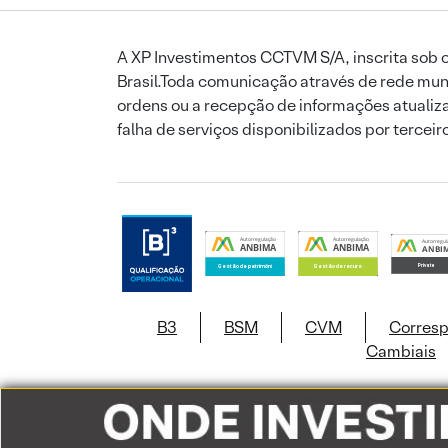
A XP Investimentos CCTVM S/A, inscrita sob o
Brasil.Toda comunicação através de rede mund
ordens ou a recepção de informações atualiza
falha de serviços disponibilizados por tercei
B3
BSM
CVM
Corres
Cambiais
Este site usa c