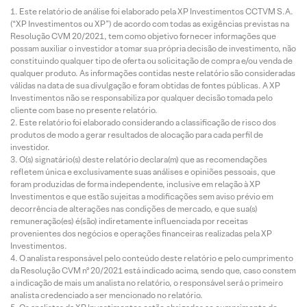
Este relatório de análise foi elaborado pela XP Investimentos CCTVM S.A.
(“XP Investimentos ou XP”) de acordo com todas as exigências previstas na
Resolução CVM 20/2021, tem como objetivo fornecer informações que
possam auxiliar o investidor a tomar sua própria decisão de investimento, não
constituindo qualquer tipo de oferta ou solicitação de compra e/ou venda de
qualquer produto. As informações contidas neste relatório são consideradas
válidas na data de sua divulgação e foram obtidas de fontes públicas. A XP
Investimentos não se responsabiliza por qualquer decisão tomada pelo
cliente com base no presente relatório.
Este relatório foi elaborado considerando a classificação de risco dos
produtos de modo a gerar resultados de alocação para cada perfil de
investidor.
O(s) signatário(s) deste relatório declara(m) que as recomendações
refletem única e exclusivamente suas análises e opiniões pessoais, que
foram produzidas de forma independente, inclusive em relação à XP
Investimentos e que estão sujeitas a modificações sem aviso prévio em
decorrência de alterações nas condições de mercado, e que sua(s)
remuneração(es) é(são) indiretamente influenciada por receitas
provenientes dos negócios e operações financeiras realizadas pela XP
Investimentos.
O analista responsável pelo conteúdo deste relatório e pelo cumprimento
da Resolução CVM nº 20/2021 está indicado acima, sendo que, caso constem
a indicação de mais um analista no relatório, o responsável será o primeiro
analista credenciado a ser mencionado no relatório.