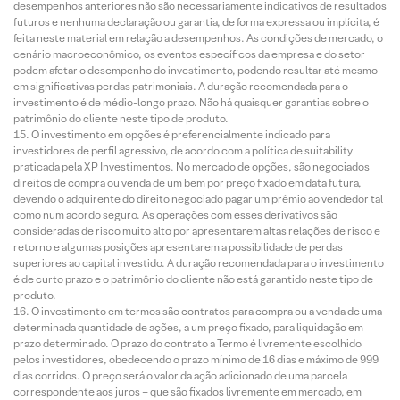
desempenhos anteriores não são necessariamente indicativos de resultados
futuros e nenhuma declaração ou garantia, de forma expressa ou implícita, é
feita neste material em relação a desempenhos. As condições de mercado, o
cenário macroeconômico, os eventos específicos da empresa e do setor
podem afetar o desempenho do investimento, podendo resultar até mesmo
em significativas perdas patrimoniais. A duração recomendada para o
investimento é de médio-longo prazo. Não há quaisquer garantias sobre o
patrimônio do cliente neste tipo de produto.
O investimento em opções é preferencialmente indicado para
investidores de perfil agressivo, de acordo com a política de suitability
praticada pela XP Investimentos. No mercado de opções, são negociados
direitos de compra ou venda de um bem por preço fixado em data futura,
devendo o adquirente do direito negociado pagar um prêmio ao vendedor tal
como num acordo seguro. As operações com esses derivativos são
consideradas de risco muito alto por apresentarem altas relações de risco e
retorno e algumas posições apresentarem a possibilidade de perdas
superiores ao capital investido. A duração recomendada para o investimento
é de curto prazo e o patrimônio do cliente não está garantido neste tipo de
produto.
O investimento em termos são contratos para compra ou a venda de uma
determinada quantidade de ações, a um preço fixado, para liquidação em
prazo determinado. O prazo do contrato a Termo é livremente escolhido
pelos investidores, obedecendo o prazo mínimo de 16 dias e máximo de 999
dias corridos. O preço será o valor da ação adicionado de uma parcela
correspondente aos juros – que são fixados livremente em mercado, em