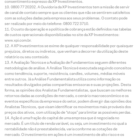
consentimento expresso da XP Investimentos.
0800 77 20202. A Ouvidoria da XP Investimentos tem a missão de servir
de canal de contato sempre que os clientes que não se sentirem satisfeitos
com as soluções dadas pela empresa aos seus problemas. O contato pode
ser realizado por meio do telefone: 0800 722 3710.
O custo da operação e a política de cobrança estão definidos nas tabelas
de custos operacionais disponibilizadas no site da XP Investimentos:
www.xpi.com.br.
A XP Investimentos se exime de qualquer responsabilidade por quaisquer
prejuízos, diretos ou indiretos, que venham a decorrer da utilização deste
relatório ou seu conteúdo.
A Avaliação Técnica e a Avaliação de Fundamentos seguem diferentes
metodologias de análise. A Análise Técnica é executada seguindo conceitos
como tendência, suporte, resistência, candles, volumes, médias móveis
entre outros. Já a Análise Fundamentalista utiliza como informação os
resultados divulgados pelas companhias emissoras e suas projeções. Desta
forma, as opiniões dos Analistas Fundamentalistas, que buscam os melhores
retornos dadas as condições de mercado, o cenário macroeconômico e os
eventos específicos da empresa e do setor, podem divergir das opiniões dos
Analistas Técnicos, que visam identificar os movimentos mais prováveis dos
preços dos ativos, com utilização de “stops” para limitar as possíveis perdas.
Ação é uma fração do capital de uma empresa que é negociada no
mercado. É um título de renda variável, ou seja, um investimento no qual a
rentabilidade não é preestabelecida, varia conforme as cotações de
mercado. O investimento em ações é um investimento de alto risco e os