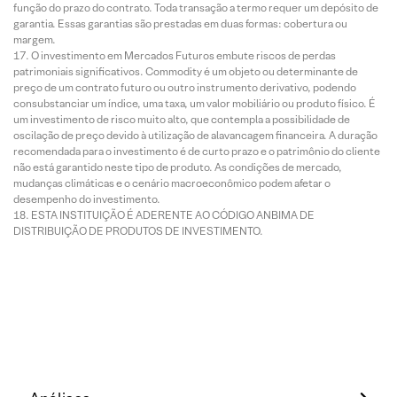
função do prazo do contrato. Toda transação a termo requer um depósito de
garantia. Essas garantias são prestadas em duas formas: cobertura ou
margem.
O investimento em Mercados Futuros embute riscos de perdas
patrimoniais significativos. Commodity é um objeto ou determinante de
preço de um contrato futuro ou outro instrumento derivativo, podendo
consubstanciar um índice, uma taxa, um valor mobiliário ou produto físico. É
um investimento de risco muito alto, que contempla a possibilidade de
oscilação de preço devido à utilização de alavancagem financeira. A duração
recomendada para o investimento é de curto prazo e o patrimônio do cliente
não está garantido neste tipo de produto. As condições de mercado,
mudanças climáticas e o cenário macroeconômico podem afetar o
desempenho do investimento.
ESTA INSTITUIÇÃO É ADERENTE AO CÓDIGO ANBIMA DE
DISTRIBUIÇÃO DE PRODUTOS DE INVESTIMENTO.