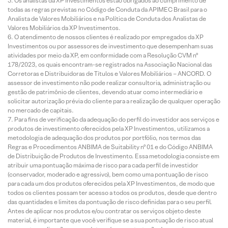
Os analistas da XP Investimentos estão obrigados ao cumprimento de
todas as regras previstas no Código de Conduta da APIMEC Brasil para o
Analista de Valores Mobiliários e na Política de Conduta dos Analistas de
Valores Mobiliários da XP Investimentos.
O atendimento de nossos clientes é realizado por empregados da XP
Investimentos ou por assessores de investimento que desempenham suas
atividades por meio da XP, em conformidade com a Resolução CVM nº
178/2023, os quais encontram-se registrados na Associação Nacional das
Corretoras e Distribuidoras de Títulos e Valores Mobiliários – ANCORD. O
assessor de investimento não pode realizar consultoria, administração ou
gestão de patrimônio de clientes, devendo atuar como intermediário e
solicitar autorização prévia do cliente para a realização de qualquer operação
no mercado de capitais.
Para fins de verificação da adequação do perfil do investidor aos serviços e
produtos de investimento oferecidos pela XP Investimentos, utilizamos a
metodologia de adequação dos produtos por portfólio, nos termos das
Regras e Procedimentos ANBIMA de Suitability nº 01 e do Código ANBIMA
de Distribuição de Produtos de Investimento. Essa metodologia consiste em
atribuir uma pontuação máxima de risco para cada perfil de investidor
(conservador, moderado e agressivo), bem como uma pontuação de risco
para cada um dos produtos oferecidos pela XP Investimentos, de modo que
todos os clientes possam ter acesso a todos os produtos, desde que dentro
das quantidades e limites da pontuação de risco definidas para o seu perfil.
Antes de aplicar nos produtos e/ou contratar os serviços objeto deste
material, é importante que você verifique se a sua pontuação de risco atual