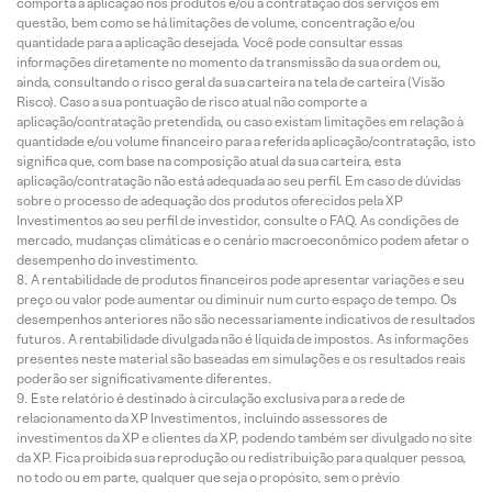
comporta a aplicação nos produtos e/ou a contratação dos serviços em
questão, bem como se há limitações de volume, concentração e/ou
quantidade para a aplicação desejada. Você pode consultar essas
informações diretamente no momento da transmissão da sua ordem ou,
ainda, consultando o risco geral da sua carteira na tela de carteira (Visão
Risco). Caso a sua pontuação de risco atual não comporte a
aplicação/contratação pretendida, ou caso existam limitações em relação à
quantidade e/ou volume financeiro para a referida aplicação/contratação, isto
significa que, com base na composição atual da sua carteira, esta
aplicação/contratação não está adequada ao seu perfil. Em caso de dúvidas
sobre o processo de adequação dos produtos oferecidos pela XP
Investimentos ao seu perfil de investidor, consulte o FAQ. As condições de
mercado, mudanças climáticas e o cenário macroeconômico podem afetar o
desempenho do investimento.
A rentabilidade de produtos financeiros pode apresentar variações e seu
preço ou valor pode aumentar ou diminuir num curto espaço de tempo. Os
desempenhos anteriores não são necessariamente indicativos de resultados
futuros. A rentabilidade divulgada não é líquida de impostos. As informações
presentes neste material são baseadas em simulações e os resultados reais
poderão ser significativamente diferentes.
Este relatório é destinado à circulação exclusiva para a rede de
relacionamento da XP Investimentos, incluindo assessores de
investimentos da XP e clientes da XP, podendo também ser divulgado no site
da XP. Fica proibida sua reprodução ou redistribuição para qualquer pessoa,
no todo ou em parte, qualquer que seja o propósito, sem o prévio