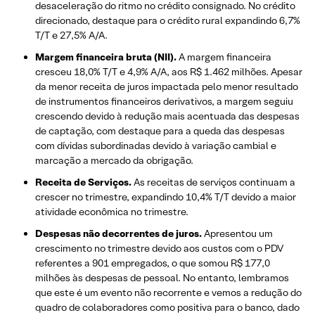
desaceleração do ritmo no crédito consignado. No crédito
direcionado, destaque para o crédito rural expandindo 6,7%
T/T e 27,5% A/A.
Margem financeira bruta (NII).
A margem financeira
cresceu 18,0% T/T e 4,9% A/A, aos R$ 1.462 milhões. Apesar
da menor receita de juros impactada pelo menor resultado
de instrumentos financeiros derivativos, a margem seguiu
crescendo devido à redução mais acentuada das despesas
de captação, com destaque para a queda das despesas
com dívidas subordinadas devido à variação cambial e
marcação a mercado da obrigação.
Receita de Serviços.
As receitas de serviços continuam a
crescer no trimestre, expandindo 10,4% T/T devido a maior
atividade econômica no trimestre.
Despesas não decorrentes de juros.
Apresentou um
crescimento no trimestre devido aos custos com o PDV
referentes a 901 empregados, o que somou R$ 177,0
milhões às despesas de pessoal. No entanto, lembramos
que este é um evento não recorrente e vemos a redução do
quadro de colaboradores como positiva para o banco, dado