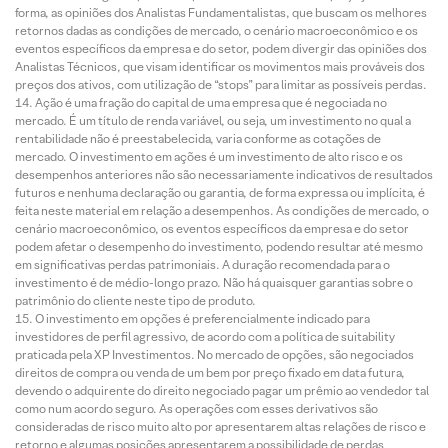
forma, as opiniões dos Analistas Fundamentalistas, que buscam os melhores
retornos dadas as condições de mercado, o cenário macroeconômico e os
eventos específicos da empresa e do setor, podem divergir das opiniões dos
Analistas Técnicos, que visam identificar os movimentos mais prováveis dos
preços dos ativos, com utilização de “stops” para limitar as possíveis perdas.
Ação é uma fração do capital de uma empresa que é negociada no
mercado. É um título de renda variável, ou seja, um investimento no qual a
rentabilidade não é preestabelecida, varia conforme as cotações de
mercado. O investimento em ações é um investimento de alto risco e os
desempenhos anteriores não são necessariamente indicativos de resultados
futuros e nenhuma declaração ou garantia, de forma expressa ou implícita, é
feita neste material em relação a desempenhos. As condições de mercado, o
cenário macroeconômico, os eventos específicos da empresa e do setor
podem afetar o desempenho do investimento, podendo resultar até mesmo
em significativas perdas patrimoniais. A duração recomendada para o
investimento é de médio-longo prazo. Não há quaisquer garantias sobre o
patrimônio do cliente neste tipo de produto.
O investimento em opções é preferencialmente indicado para
investidores de perfil agressivo, de acordo com a política de suitability
praticada pela XP Investimentos. No mercado de opções, são negociados
direitos de compra ou venda de um bem por preço fixado em data futura,
devendo o adquirente do direito negociado pagar um prêmio ao vendedor tal
como num acordo seguro. As operações com esses derivativos são
consideradas de risco muito alto por apresentarem altas relações de risco e
retorno e algumas posições apresentarem a possibilidade de perdas