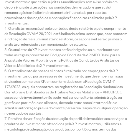
Investimentos e que estão sujeitas a modificações sem aviso prévio em
decorrência de alterações nas condições de mercado, e que sua(s)
remuneração(es) é(são) indiretamente influenciada por receitas
provenientes dos negócios e operações financeiras realizadas pela XP
Investimentos.
O analista responsável pelo conteúdo deste relatório e pelo cumprimento
da Resolução CVM nº 20/2021 está indicado acima, sendo que, caso constem
a indicação de mais um analista no relatório, o responsável será o primeiro
analista credenciado a ser mencionado no relatório.
Os analistas da XP Investimentos estão obrigados ao cumprimento de
todas as regras previstas no Código de Conduta da APIMEC Brasil para o
Analista de Valores Mobiliários e na Política de Conduta dos Analistas de
Valores Mobiliários da XP Investimentos.
O atendimento de nossos clientes é realizado por empregados da XP
Investimentos ou por assessores de investimento que desempenham suas
atividades por meio da XP, em conformidade com a Resolução CVM nº
178/2023, os quais encontram-se registrados na Associação Nacional das
Corretoras e Distribuidoras de Títulos e Valores Mobiliários – ANCORD. O
assessor de investimento não pode realizar consultoria, administração ou
gestão de patrimônio de clientes, devendo atuar como intermediário e
solicitar autorização prévia do cliente para a realização de qualquer operação
no mercado de capitais.
Para fins de verificação da adequação do perfil do investidor aos serviços e
produtos de investimento oferecidos pela XP Investimentos, utilizamos a
metodologia de adequação dos produtos por portfólio, nos termos das