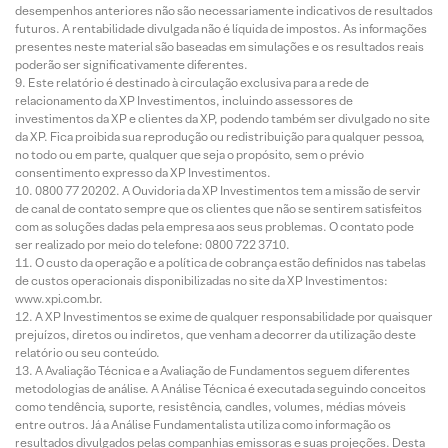
desempenhos anteriores não são necessariamente indicativos de resultados
futuros. A rentabilidade divulgada não é líquida de impostos. As informações
presentes neste material são baseadas em simulações e os resultados reais
poderão ser significativamente diferentes.
Este relatório é destinado à circulação exclusiva para a rede de
relacionamento da XP Investimentos, incluindo assessores de
investimentos da XP e clientes da XP, podendo também ser divulgado no site
da XP. Fica proibida sua reprodução ou redistribuição para qualquer pessoa,
no todo ou em parte, qualquer que seja o propósito, sem o prévio
consentimento expresso da XP Investimentos.
0800 77 20202. A Ouvidoria da XP Investimentos tem a missão de servir
de canal de contato sempre que os clientes que não se sentirem satisfeitos
com as soluções dadas pela empresa aos seus problemas. O contato pode
ser realizado por meio do telefone: 0800 722 3710.
O custo da operação e a política de cobrança estão definidos nas tabelas
de custos operacionais disponibilizadas no site da XP Investimentos:
www.xpi.com.br.
A XP Investimentos se exime de qualquer responsabilidade por quaisquer
prejuízos, diretos ou indiretos, que venham a decorrer da utilização deste
relatório ou seu conteúdo.
A Avaliação Técnica e a Avaliação de Fundamentos seguem diferentes
metodologias de análise. A Análise Técnica é executada seguindo conceitos
como tendência, suporte, resistência, candles, volumes, médias móveis
entre outros. Já a Análise Fundamentalista utiliza como informação os
resultados divulgados pelas companhias emissoras e suas projeções. Desta