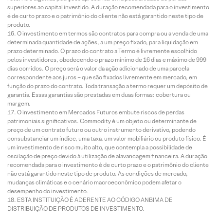
superiores ao capital investido. A duração recomendada para o investimento
é de curto prazo e o patrimônio do cliente não está garantido neste tipo de
produto.
O investimento em termos são contratos para compra ou a venda de uma
determinada quantidade de ações, a um preço fixado, para liquidação em
prazo determinado. O prazo do contrato a Termo é livremente escolhido
pelos investidores, obedecendo o prazo mínimo de 16 dias e máximo de 999
dias corridos. O preço será o valor da ação adicionado de uma parcela
correspondente aos juros – que são fixados livremente em mercado, em
função do prazo do contrato. Toda transação a termo requer um depósito de
garantia. Essas garantias são prestadas em duas formas: cobertura ou
margem.
O investimento em Mercados Futuros embute riscos de perdas
patrimoniais significativos. Commodity é um objeto ou determinante de
preço de um contrato futuro ou outro instrumento derivativo, podendo
consubstanciar um índice, uma taxa, um valor mobiliário ou produto físico. É
um investimento de risco muito alto, que contempla a possibilidade de
oscilação de preço devido à utilização de alavancagem financeira. A duração
recomendada para o investimento é de curto prazo e o patrimônio do cliente
não está garantido neste tipo de produto. As condições de mercado,
mudanças climáticas e o cenário macroeconômico podem afetar o
desempenho do investimento.
ESTA INSTITUIÇÃO É ADERENTE AO CÓDIGO ANBIMA DE
DISTRIBUIÇÃO DE PRODUTOS DE INVESTIMENTO.