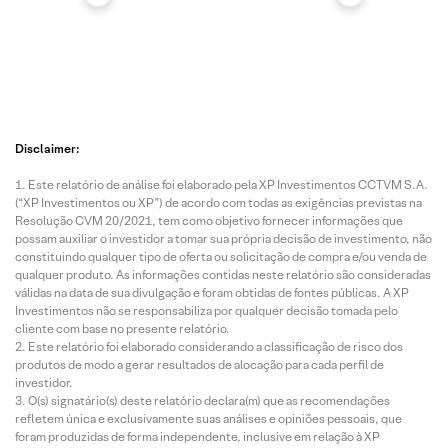
Disclaimer:
Este relatório de análise foi elaborado pela XP Investimentos CCTVM S.A.
(“XP Investimentos ou XP”) de acordo com todas as exigências previstas na
Resolução CVM 20/2021, tem como objetivo fornecer informações que
possam auxiliar o investidor a tomar sua própria decisão de investimento, não
constituindo qualquer tipo de oferta ou solicitação de compra e/ou venda de
qualquer produto. As informações contidas neste relatório são consideradas
válidas na data de sua divulgação e foram obtidas de fontes públicas. A XP
Investimentos não se responsabiliza por qualquer decisão tomada pelo
cliente com base no presente relatório.
Este relatório foi elaborado considerando a classificação de risco dos
produtos de modo a gerar resultados de alocação para cada perfil de
investidor.
O(s) signatário(s) deste relatório declara(m) que as recomendações
refletem única e exclusivamente suas análises e opiniões pessoais, que
foram produzidas de forma independente, inclusive em relação à XP