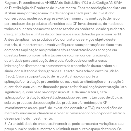
Regras e Procedimentos ANBIMA de Suitability nº 01 e do Código ANBIMA
de Distribuição de Produtos de Investimento. Essa metodologia consiste em
atribuir uma pontuação máxima de risco para cada perfil de investidor
(conservador, moderado e agressivo), bem como uma pontuação de risco
para cada um dos produtos oferecidos pela XP Investimentos, de modo que
todos os clientes possam ter acesso a todos os produtos, desde que dentro
das quantidades e limites da pontuação de risco definidas para o seu perfil.
Antes de aplicar nos produtos e/ou contratar os serviços objeto deste
material, é importante que você verifique se a sua pontuação de risco atual
comporta a aplicação nos produtos e/ou a contratação dos serviços em
questão, bem como se há limitações de volume, concentração e/ou
quantidade para a aplicação desejada. Você pode consultar essas
informações diretamente no momento da transmissão da sua ordem ou,
ainda, consultando o risco geral da sua carteira na tela de carteira (Visão
Risco). Caso a sua pontuação de risco atual não comporte a
aplicação/contratação pretendida, ou caso existam limitações em relação à
quantidade e/ou volume financeiro para a referida aplicação/contratação, isto
significa que, com base na composição atual da sua carteira, esta
aplicação/contratação não está adequada ao seu perfil. Em caso de dúvidas
sobre o processo de adequação dos produtos oferecidos pela XP
Investimentos ao seu perfil de investidor, consulte o FAQ. As condições de
mercado, mudanças climáticas e o cenário macroeconômico podem afetar o
desempenho do investimento.
A rentabilidade de produtos financeiros pode apresentar variações e seu
preço ou valor pode aumentar ou diminuir num curto espaço de tempo. Os