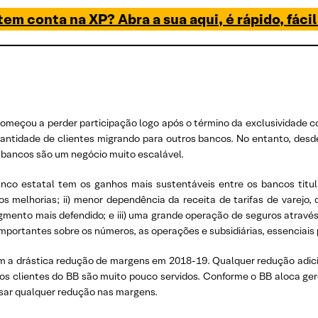
em conta na XP? Abra a sua aqui, é rápido, fácil
meçou a perder participação logo após o término da exclusividade co
ntidade de clientes migrando para outros bancos. No entanto, des
s bancos são um negócio muito escalável.
nco estatal tem os ganhos mais sustentáveis entre os bancos titul
os melhorias; ii) menor dependência da receita de tarifas de varejo
ento mais defendido; e iii) uma grande operação de seguros através
mportantes sobre os números, as operações e subsidiárias, essenciais 
m a drástica redução de margens em 2018-19. Qualquer redução adicio
 os clientes do BB são muito pouco servidos. Conforme o BB aloca ger
sar qualquer redução nas margens.