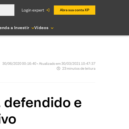
login expert
Abra sua conta XP
enda a Investir
Vídeos
30/06/2020 00:16:40 • Atualizado em 30/03/2021 10:47:37
23 minutos de leitura
, defendido e
ivo