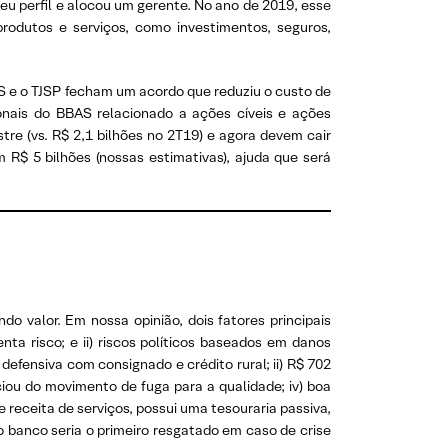
eu perfil e alocou um gerente. No ano de 2019, esse
rodutos e serviços, como investimentos, seguros,
 e o TJSP fecham um acordo que reduziu o custo de
ionais do BBAS relacionado a ações cíveis e ações
re (vs. R$ 2,1 bilhões no 2T19) e agora devem cair
 R$ 5 bilhões (nossas estimativas), ajuda que será
o valor. Em nossa opinião, dois fatores principais
ta risco; e ii) riscos políticos baseados em danos
efensiva com consignado e crédito rural; ii) R$ 702
ciou do movimento de fuga para a qualidade; iv) boa
receita de serviços, possui uma tesouraria passiva,
o banco seria o primeiro resgatado em caso de crise