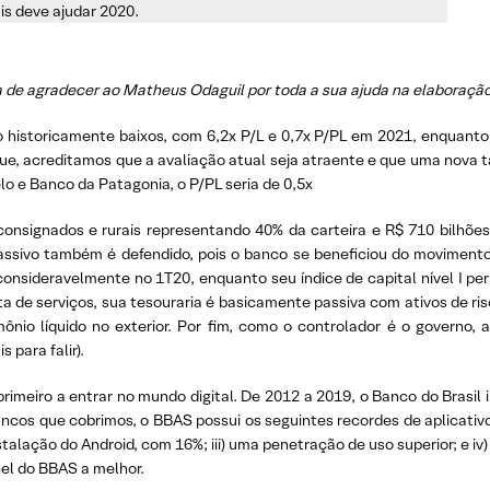
is deve ajudar 2020.
a de agradecer ao Matheus Odaguil por toda a sua ajuda na elaboração 
historicamente baixos, com 6,2x P/L e 0,7x P/PL em 2021, enquanto 
 acreditamos que a avaliação atual seja atraente e que uma nova tax
lo e Banco da Patagonia, o P/PL seria de 0,5x
signados e rurais representando 40% da carteira e R$ 710 bilhões e
assivo também é defendido, pois o banco se beneficiou do movimento
consideravelmente no 1T20, enquanto seu índice de capital nível I p
 de serviços, sua tesouraria é basicamente passiva com ativos de ri
io líquido no exterior. Por fim, como o controlador é o governo, a
 para falir).
primeiro a entrar no mundo digital. De 2012 a 2019, o Banco do Brasil 
cos que cobrimos, o BBAS possui os seguintes recordes de aplicativos
talação do Android, com 16%; iii) uma penetração de uso superior; e iv)
el do BBAS a melhor.