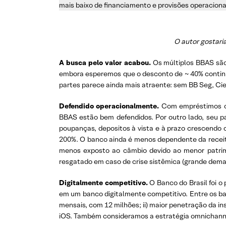
mais baixo de financiamento e provisões operaciona
O autor gostari
A busca pelo valor acabou.
Os múltiplos BBAS são 
embora esperemos que o desconto de ~ 40% continue,
partes parece ainda mais atraente: sem BB Seg, Cie
Defendido operacionalmente.
Com empréstimos con
BBAS estão bem defendidos. Por outro lado, seu p
poupanças, depositos à vista e à prazo crescendo 
200%. O banco ainda é menos dependente da receita
menos exposto ao câmbio devido ao menor patrimôn
resgatado em caso de crise sistêmica (grande demais
Digitalmente competitivo.
O Banco do Brasil foi o 
em um banco digitalmente competitivo. Entre os ban
mensais, com 12 milhões; ii) maior penetração da ins
iOS. Também consideramos a estratégia omnichann