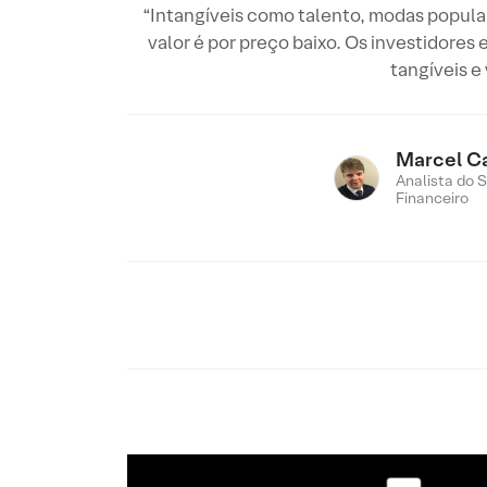
“Intangíveis como talento, modas popul
valor é por preço baixo. Os investidores
tangíveis e
Marcel C
Analista do 
Financeiro