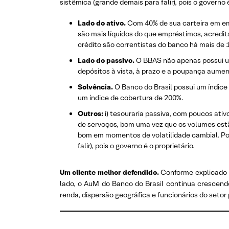
sistêmica (grande demais para falir), pois o governo é
Lado do ativo.
Com 40% de sua carteira em em
são mais líquidos do que empréstimos, acredit
crédito são correntistas do banco há mais de 
Lado do passivo.
O BBAS não apenas possui um
depósitos à vista, à prazo e a poupança aumen
Solvência.
O Banco do Brasil possui um índice 
um índice de cobertura de 200%.
Outros:
i) tesouraria passiva, com poucos ati
de servoços, bom uma vez que os volumes estão
bom em momentos de volatilidade cambial. Por 
falir), pois o governo é o proprietário.
Um cliente melhor defendido.
Conforme explicado n
lado, o AuM do Banco do Brasil continua crescendo 
renda, dispersão geográfica e funcionários do setor