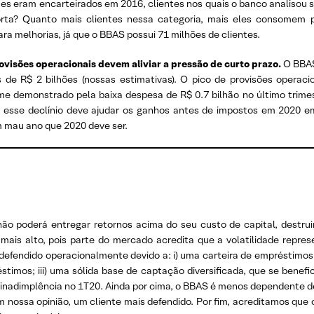
es eram encarteirados em 2016, clientes nos quais o banco analisou s
rta? Quanto mais clientes nessa categoria, mais eles consomem p
a melhorias, já que o BBAS possui 71 milhões de clientes.
rovisões operacionais devem aliviar a pressão de curto prazo.
O BBAS
de R$ 2 bilhões (nossas estimativas). O pico de provisões operac
e demonstrado pela baixa despesa de R$ 0.7 bilhão no último trimest
, esse declínio deve ajudar os ganhos antes de impostos em 2020 em
 mau ano que 2020 deve ser.
o poderá entregar retornos acima do seu custo de capital, destruind
ais alto, pois parte do mercado acredita que a volatilidade represen
defendido operacionalmente devido a: i) uma carteira de empréstimos d
éstimos; iii) uma sólida base de captação diversificada, que se benefi
a inadimplência no 1T20. Ainda por cima, o BBAS é menos dependente de 
nossa opinião, um cliente mais defendido. Por fim, acreditamos que 