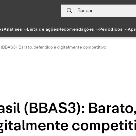
Buscar
os
Análises
Lista de ações
Recomendações
Periódicos
Apr
 (BBAS3): Barato, defendido e digitalmente competitivo
sil (BBAS3): Barato
gitalmente competit