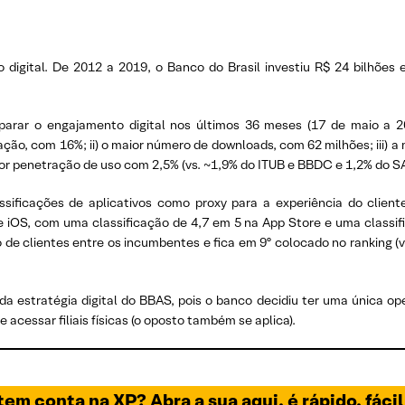
o digital. De 2012 a 2019, o Banco do Brasil investiu R$ 24 bilhões
rar o engajamento digital nos últimos 36 meses (17 de maio a 20
ação, com 16%; ii) o maior número de downloads, com 62 milhões; iii) a 
aior penetração de uso com 2,5% (vs. ~1,9% do ITUB e BBDC e 1,2% do S
sificações de aplicativos como proxy para a experiência do clien
d e iOS, com uma classificação de 4,7 em 5 na App Store e uma class
 clientes entre os incumbentes e fica em 9º colocado no ranking (vs.
estratégia digital do BBAS, pois o banco decidiu ter uma única op
 acessar filiais físicas (o oposto também se aplica).
em conta na XP? Abra a sua aqui, é rápido, fácil