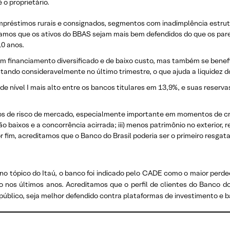
 o proprietário.
préstimos rurais e consignados, segmentos com inadimplência estrutu
amos que os ativos do BBAS sejam mais bem defendidos do que os pares
10 anos.
 financiamento diversificado e de baixo custo, mas também se benef
tando consideravelmente no último trimestre, o que ajuda a liquidez d
de nível I mais alto entre os bancos titulares em 13,9%, e suas reserv
vos de risco de mercado, especialmente importante em momentos de cris
 baixos e a concorrência acirrada; iii) menos patrimônio no exterior,
fim, acreditamos que o Banco do Brasil poderia ser o primeiro resgat
o tópico do Itaú, o banco foi indicado pelo CADE como o maior perde
nos últimos anos. Acreditamos que o perfil de clientes do Banco do 
 público, seja melhor defendido contra plataformas de investimento e ba