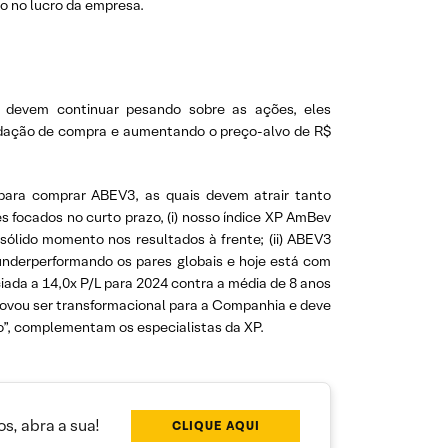
vo no lucro da empresa.
l devem continuar pesando sobre as ações, eles
dação de compra e aumentando o preço-alvo de R$
ara comprar ABEV3, as quais devem atrair tanto
es focados no curto prazo, (i) nosso índice XP AmBev
lido momento nos resultados à frente; (ii) ABEV3
 underperformando os pares globais e hoje está com
iada a 14,0x P/L para 2024 contra a média de 8 anos
 provou ser transformacional para a Companhia e deve
o”, complementam os especialistas da XP.
s, abra a sua!
CLIQUE AQUI