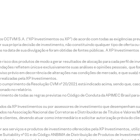
entos CCTVM S.A. (“XP Investimentos ou XP”) de acordo com todas as exigências p
r sua própria decisão de investimento, não constituindo qualquer tipo de oferta ou
s na data de sua divulgação e foram obtidas de fontes públicas. A XP Investimentos
e risco dos produtos de modo a gerar resultados de alocação para cada perfil de inv
mendações refletem única e exclusivamente suas análises e opiniões pessoais, que 
aviso prévio em decorrência de alterações nas condições de mercado, e que sua(s)
realizadas pela XP Investimentos.
lo cumprimento da Resolução CVM nº 20/2021 está indicado acima, sendo que, caso 
onado no relatório.
imento de todas as regras previstas no Código de Conduta da APIMEC Brasil para o 
ados da XP Investimentos ou por assessores de investimento que desempenham sua
os na Associação Nacional das Corretoras e Distribuidoras de Títulos e Valores 
de clientes, devendo atuar como intermediário e solicitar autorização prévia do cl
idor aos serviços e produtos de investimento oferecidos pela XP Investimentos, uti
 Suitability nº 01 e do Código ANBIMA de Distribuição de Produtos de Investimen