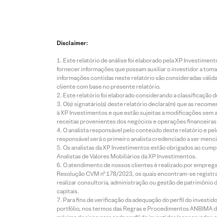
Disclaimer:
Este relatório de análise foi elaborado pela XP Investim
fornecer informações que possam auxiliar o investidor a toma
informações contidas neste relatório são consideradas válida
cliente com base no presente relatório.
Este relatório foi elaborado considerando a classificação d
O(s) signatário(s) deste relatório declara(m) que as reco
à XP Investimentos e que estão sujeitas a modificações sem 
receitas provenientes dos negócios e operações financeiras 
O analista responsável pelo conteúdo deste relatório e pe
responsável será o primeiro analista credenciado a ser menci
Os analistas da XP Investimentos estão obrigados ao cumpr
Analistas de Valores Mobiliários da XP Investimentos.
O atendimento de nossos clientes é realizado por empreg
Resolução CVM nº 178/2023, os quais encontram-se registrad
realizar consultoria, administração ou gestão de patrimônio 
capitais.
Para fins de verificação da adequação do perfil do invest
portfólio, nos termos das Regras e Procedimentos ANBIMA de