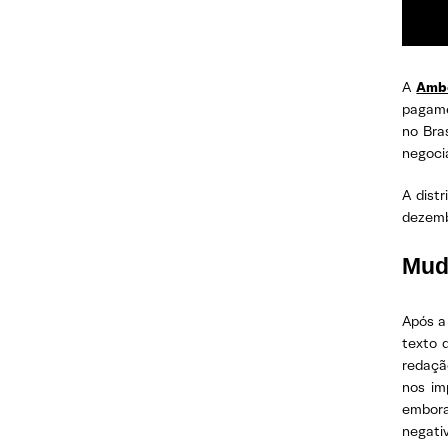
A
Amb
pagame
no Bra
negoci
A dist
dezembr
Mud
Após a 
texto 
redação
nos im
embora
negati