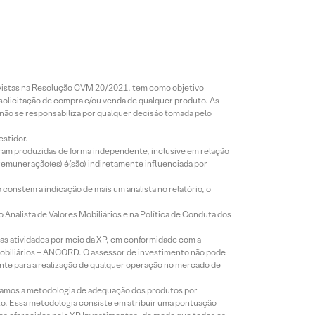
revistas na Resolução CVM 20/2021, tem como objetivo
 solicitação de compra e/ou venda de qualquer produto. As
 não se responsabiliza por qualquer decisão tomada pelo
estidor.
foram produzidas de forma independente, inclusive em relação
 remuneração(es) é(são) indiretamente influenciada por
constem a indicação de mais um analista no relatório, o
Analista de Valores Mobiliários e na Política de Conduta dos
s atividades por meio da XP, em conformidade com a
Mobiliários – ANCORD. O assessor de investimento não pode
iente para a realização de qualquer operação no mercado de
lizamos a metodologia de adequação dos produtos por
to. Essa metodologia consiste em atribuir uma pontuação