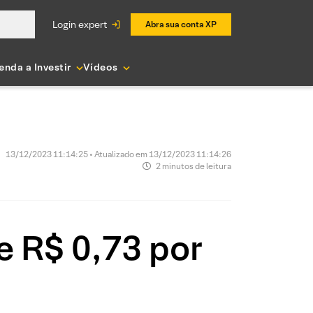
login expert
Abra sua conta XP
enda a Investir
Vídeos
13/12/2023 11:14:25 • Atualizado em 13/12/2023 11:14:26
2 minutos de leitura
e R$ 0,73 por