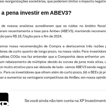
is reorganizações societárias, que poderiam limitar o impacto negati
e a pena investir em ABEV3?
 de nossos analistas acreditarem que os ruídos no âmbito fisca
zaram recentemente a tese para Ambev (ABEV3), mantendo recomen
ção para R$ 18,7/ação para o fim de 2024.
ramos nossa recomendação de Compra e destacamos três razões p
dores de curto quanto de longo prazo, na nossa visão. Para investidor
ities COGs nos faz entender que a Companhia deve enfrentar um só
 um rebaixamento de múltiplos devido às curvas de juros mais altas,
ion muito atrativo para ser deixada de lado- vemos ABEV3 sendo negoc
x. Para os investidores que olham além do curto prazo, (iii) o BEEs já
uar a aumentar as vantagens competitivas da AmBev, em nossa opiniã
Se você ainda não tem conta na XP Investimento