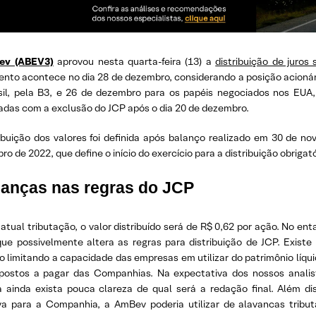
ev (ABEV3)
aprovou nesta quarta-feira (13) a
distribuição de juros 
nto acontece no dia 28 de dezembro, considerando a posição acionár
sil, pela B3, e 26 de dezembro para os papéis negociados nos EUA
adas com a exclusão do JCP após o dia 20 de dezembro.
ribuição dos valores foi definida após balanço realizado em 30 de n
o de 2022, que define o início do exercício para a distribuição obrigat
anças nas regras do JCP
atual tributação, o valor distribuído será de R$ 0,62 por ação. No en
que possivelmente altera as regras para distribuição de JCP. Exist
 limitando a capacidade das empresas em utilizar do patrimônio líquid
postos a pagar das Companhias. Na expectativa dos nossos anali
 ainda exista pouca clareza de qual será a redação final. Além di
va para a Companhia, a AmBev poderia utilizar de alavancas tributá