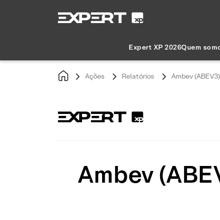
Expert XP 2026
Quem som
Ações
Relatórios
Ambev (ABEV3) d
Ambev (ABEV3