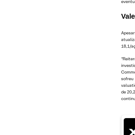
eventua
Val
Apesar
atuali
18,1/a
“Reite
investi
Commod
sofreu
valuat
de 20,2
contin