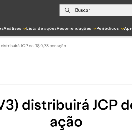
Buscar
os
Análises
Lista de ações
Recomendações
Periódicos
Apr
istribuirá JCP de R$ 0,73 por ação
) distribuirá JCP d
ação