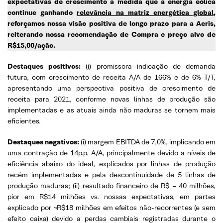
expectativas de crescimento à medida que a energia eólica
continue ganhando
relevância na matriz energética global
,
reforçamos nossa visão positiva de longo prazo para a Aeris,
reiterando nossa recomendação de Compra e preço alvo de
R$15,00/ação.
Destaques positivos:
(i) promissora indicação de demanda
futura, com crescimento de receita A/A de 166% e de 6% T/T,
apresentando uma perspectiva positiva de crescimento de
receita para 2021, conforme novas linhas de produção são
implementadas e as atuais ainda não maduras se tornem mais
eficientes.
Destaques negativos:
(i) margem EBITDA de 7,0%, implicando em
uma contração de 14p.p. A/A, principalmente devido a níveis de
eficiência abaixo do ideal, explicados por linhas de produção
recém implementadas e pela descontinuidade de 5 linhas de
produção maduras; (ii) resultado financeiro de R$ – 40 milhões,
pior em R$14 milhões vs. nossas expectativas, em partes
explicado por ~R$18 milhões em efeitos não-recorrentes (e sem
efeito caixa) devido a perdas cambiais registradas durante o