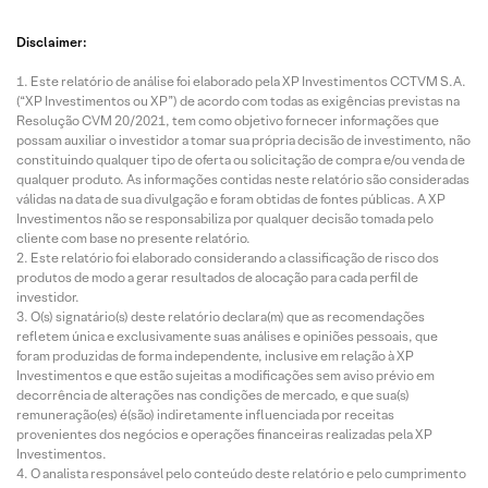
Disclaimer:
Este relatório de análise foi elaborado pela XP Investimentos CCTVM S.A.
(“XP Investimentos ou XP”) de acordo com todas as exigências previstas na
Resolução CVM 20/2021, tem como objetivo fornecer informações que
possam auxiliar o investidor a tomar sua própria decisão de investimento, não
constituindo qualquer tipo de oferta ou solicitação de compra e/ou venda de
qualquer produto. As informações contidas neste relatório são consideradas
válidas na data de sua divulgação e foram obtidas de fontes públicas. A XP
Investimentos não se responsabiliza por qualquer decisão tomada pelo
cliente com base no presente relatório.
Este relatório foi elaborado considerando a classificação de risco dos
produtos de modo a gerar resultados de alocação para cada perfil de
investidor.
O(s) signatário(s) deste relatório declara(m) que as recomendações
refletem única e exclusivamente suas análises e opiniões pessoais, que
foram produzidas de forma independente, inclusive em relação à XP
Investimentos e que estão sujeitas a modificações sem aviso prévio em
decorrência de alterações nas condições de mercado, e que sua(s)
remuneração(es) é(são) indiretamente influenciada por receitas
provenientes dos negócios e operações financeiras realizadas pela XP
Investimentos.
O analista responsável pelo conteúdo deste relatório e pelo cumprimento