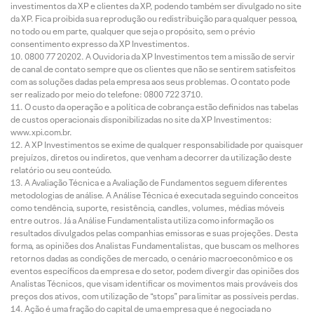
investimentos da XP e clientes da XP, podendo também ser divulgado no site
da XP. Fica proibida sua reprodução ou redistribuição para qualquer pessoa,
no todo ou em parte, qualquer que seja o propósito, sem o prévio
consentimento expresso da XP Investimentos.
0800 77 20202. A Ouvidoria da XP Investimentos tem a missão de servir
de canal de contato sempre que os clientes que não se sentirem satisfeitos
com as soluções dadas pela empresa aos seus problemas. O contato pode
ser realizado por meio do telefone: 0800 722 3710.
O custo da operação e a política de cobrança estão definidos nas tabelas
de custos operacionais disponibilizadas no site da XP Investimentos:
www.xpi.com.br.
A XP Investimentos se exime de qualquer responsabilidade por quaisquer
prejuízos, diretos ou indiretos, que venham a decorrer da utilização deste
relatório ou seu conteúdo.
A Avaliação Técnica e a Avaliação de Fundamentos seguem diferentes
metodologias de análise. A Análise Técnica é executada seguindo conceitos
como tendência, suporte, resistência, candles, volumes, médias móveis
entre outros. Já a Análise Fundamentalista utiliza como informação os
resultados divulgados pelas companhias emissoras e suas projeções. Desta
forma, as opiniões dos Analistas Fundamentalistas, que buscam os melhores
retornos dadas as condições de mercado, o cenário macroeconômico e os
eventos específicos da empresa e do setor, podem divergir das opiniões dos
Analistas Técnicos, que visam identificar os movimentos mais prováveis dos
preços dos ativos, com utilização de “stops” para limitar as possíveis perdas.
Ação é uma fração do capital de uma empresa que é negociada no