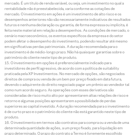
mercado. É um título de renda variável, ou seja, um investimento no qual a
rentabilidade não é preestabelecida, varia conforme as cotações de
mercado. O investimento em ações é um investimento de alto risco e os
desempenhos anteriores não são necessariamente indicativos de resultados
futuros e nenhuma declaração ou garantia, de forma expressa ou implícita, é
feita neste material em relação a desempenhos. As condições de mercado, o
cenário macroeconômico, os eventos específicos da empresa e do setor
podem afetar o desempenho do investimento, podendo resultar até mesmo
em significativas perdas patrimoniais. A duração recomendada para o
investimento é de médio-longo prazo. Não há quaisquer garantias sobre o
patrimônio do cliente neste tipo de produto.
O investimento em opções é preferencialmente indicado para
investidores de perfil agressivo, de acordo com a política de suitability
praticada pela XP Investimentos. No mercado de opções, são negociados
direitos de compra ou venda de um bem por preço fixado em data futura,
devendo o adquirente do direito negociado pagar um prêmio ao vendedor tal
como num acordo seguro. As operações com esses derivativos são
consideradas de risco muito alto por apresentarem altas relações de risco e
retorno e algumas posições apresentarem a possibilidade de perdas
superiores ao capital investido. A duração recomendada para o investimento
é de curto prazo e o patrimônio do cliente não está garantido neste tipo de
produto.
O investimento em termos são contratos para compra ou a venda de uma
determinada quantidade de ações, a um preço fixado, para liquidação em
prazo determinado. O prazo do contrato a Termo é livremente escolhido