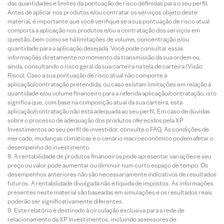
das quantidades e limites da pontuação de risco definidas para o seu perfil.
Antes de aplicar nos produtos e/ou contratar os serviços objeto deste
material, é importante que você verifique se a sua pontuação de risco atual
comporta a aplicação nos produtos e/ou a contratação dos serviços em
questão, bem como se há limitações de volume, concentração e/ou
quantidade para a aplicação desejada. Você pode consultar essas
informações diretamente no momento da transmissão da sua ordem ou,
ainda, consultando o risco geral da sua carteira na tela de carteira (Visão
Risco). Caso a sua pontuação de risco atual não comporte a
aplicação/contratação pretendida, ou caso existam limitações em relação à
quantidade e/ou volume financeiro para a referida aplicação/contratação, isto
significa que, com base na composição atual da sua carteira, esta
aplicação/contratação não está adequada ao seu perfil. Em caso de dúvidas
sobre o processo de adequação dos produtos oferecidos pela XP
Investimentos ao seu perfil de investidor, consulte o FAQ. As condições de
mercado, mudanças climáticas e o cenário macroeconômico podem afetar o
desempenho do investimento.
A rentabilidade de produtos financeiros pode apresentar variações e seu
preço ou valor pode aumentar ou diminuir num curto espaço de tempo. Os
desempenhos anteriores não são necessariamente indicativos de resultados
futuros. A rentabilidade divulgada não é líquida de impostos. As informações
presentes neste material são baseadas em simulações e os resultados reais
poderão ser significativamente diferentes.
Este relatório é destinado à circulação exclusiva para a rede de
relacionamento da XP Investimentos, incluindo assessores de