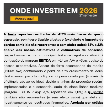
A
Aeris
reportou resultados do 4T20 mais fracos do que o
esperado, com lucro líquido ajustado (excluindo o impacto de
perdas cambiais não recorrentes e sem efeito caixa) 33% e 42%
abaixo das nossas estimativas e estimativas de consenso,
respectivamente, com o principal destaque negativo atribuído à
contração de margem
EBITDA
em ~14p.p. A/A e ~3p.p. abaixo de
nossas expectativas. Apesar do forte desempenho de receita
(+166% A/A) confirmando o perfil de alto crescimento da Aeris,
destacamos que o lucro líquido foi pressionado por:
(i) níveis de
eficiência abaixo do ideal, devido a linhas de produção recém-
implementadas e a descontinuidade de cinco linhas maduras
(margem EBITDA -14p.p. A/A, reportada em 7,0%); e
(ii) perdas
cambiais não recorrentes (e sem efeito caixa)
que afetaram
negativamente os resultados financeiros.
Apoiada por sólidas