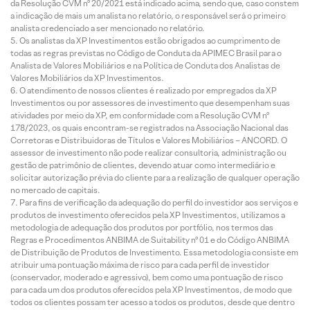
da Resolução CVM nº 20/2021 está indicado acima, sendo que, caso constem
a indicação de mais um analista no relatório, o responsável será o primeiro
analista credenciado a ser mencionado no relatório.
Os analistas da XP Investimentos estão obrigados ao cumprimento de
todas as regras previstas no Código de Conduta da APIMEC Brasil para o
Analista de Valores Mobiliários e na Política de Conduta dos Analistas de
Valores Mobiliários da XP Investimentos.
O atendimento de nossos clientes é realizado por empregados da XP
Investimentos ou por assessores de investimento que desempenham suas
atividades por meio da XP, em conformidade com a Resolução CVM nº
178/2023, os quais encontram-se registrados na Associação Nacional das
Corretoras e Distribuidoras de Títulos e Valores Mobiliários – ANCORD. O
assessor de investimento não pode realizar consultoria, administração ou
gestão de patrimônio de clientes, devendo atuar como intermediário e
solicitar autorização prévia do cliente para a realização de qualquer operação
no mercado de capitais.
Para fins de verificação da adequação do perfil do investidor aos serviços e
produtos de investimento oferecidos pela XP Investimentos, utilizamos a
metodologia de adequação dos produtos por portfólio, nos termos das
Regras e Procedimentos ANBIMA de Suitability nº 01 e do Código ANBIMA
de Distribuição de Produtos de Investimento. Essa metodologia consiste em
atribuir uma pontuação máxima de risco para cada perfil de investidor
(conservador, moderado e agressivo), bem como uma pontuação de risco
para cada um dos produtos oferecidos pela XP Investimentos, de modo que
todos os clientes possam ter acesso a todos os produtos, desde que dentro