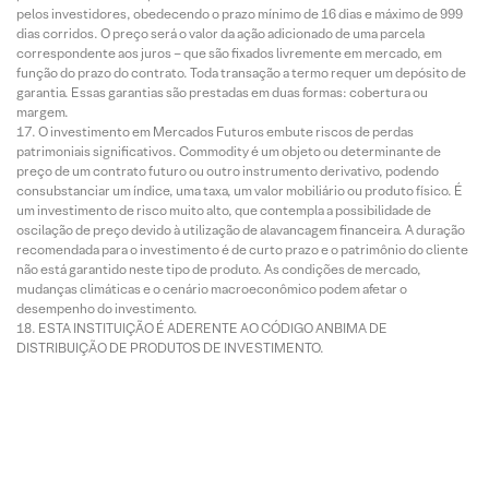
pelos investidores, obedecendo o prazo mínimo de 16 dias e máximo de 999
dias corridos. O preço será o valor da ação adicionado de uma parcela
correspondente aos juros – que são fixados livremente em mercado, em
função do prazo do contrato. Toda transação a termo requer um depósito de
garantia. Essas garantias são prestadas em duas formas: cobertura ou
margem.
O investimento em Mercados Futuros embute riscos de perdas
patrimoniais significativos. Commodity é um objeto ou determinante de
preço de um contrato futuro ou outro instrumento derivativo, podendo
consubstanciar um índice, uma taxa, um valor mobiliário ou produto físico. É
um investimento de risco muito alto, que contempla a possibilidade de
oscilação de preço devido à utilização de alavancagem financeira. A duração
recomendada para o investimento é de curto prazo e o patrimônio do cliente
não está garantido neste tipo de produto. As condições de mercado,
mudanças climáticas e o cenário macroeconômico podem afetar o
desempenho do investimento.
ESTA INSTITUIÇÃO É ADERENTE AO CÓDIGO ANBIMA DE
DISTRIBUIÇÃO DE PRODUTOS DE INVESTIMENTO.